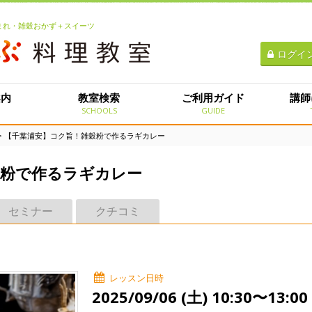
生まれ・雑穀おかず＋スイーツ
ログイ
案内
教室検索
ご利用ガイド
講師
E
SCHOOLS
GUIDE
> 【千葉浦安】コク旨！雑穀粉で作るラギカレー
穀粉で作るラギカレー
セミナー
クチコミ
レッスン日時
2025/09/06 (土) 10:30〜13:00