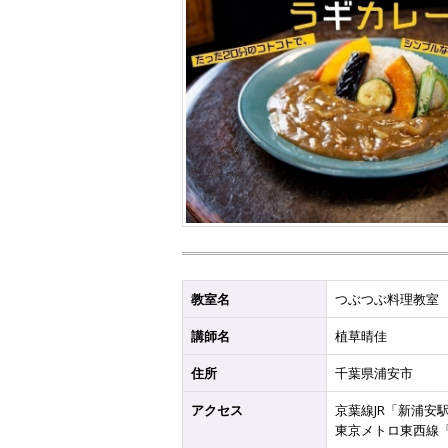
教室名
つぶつぶ料理教室
講師名
植草晴佳
住所
千葉県浦安市
アクセス
京葉線JR「新浦安
東京メトロ東西線