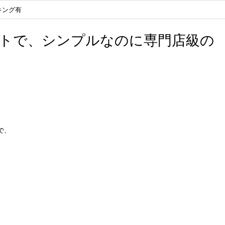
キング有
コトで、シンプルなのに専門店級の
で、
。