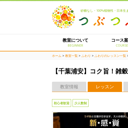
砂糖なし・100%植物性・日本
教室について
コース
BEGINNER
COURS
ホーム
>
教室一覧
>
ふわり
>
ふわりのレッスン一覧
【千葉浦安】コク旨！雑
教室情報
レッスン
初心者歓迎
少人数制