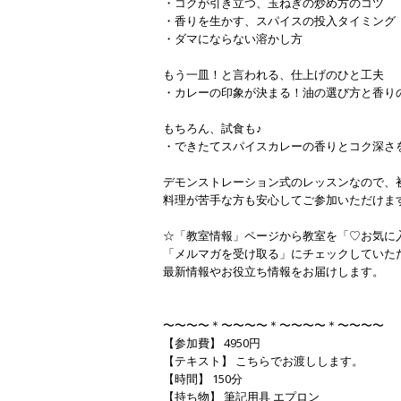
・コクが引き立つ、玉ねぎの炒め方のコツ
・香りを生かす、スパイスの投入タイミング
・ダマにならない溶かし方
もう一皿！と言われる、仕上げのひと工夫
・カレーの印象が決まる！油の選び方と香り
もちろん、試食も♪
・できたてスパイスカレーの香りとコク深さ
デモンストレーション式のレッスンなので、
料理が苦手な方も安心してご参加いただけま
☆「教室情報」ページから教室を「♡お気に
「メルマガを受け取る」にチェックしていた
最新情報やお役立ち情報をお届けします。
〜〜〜〜＊〜〜〜〜＊〜〜〜〜＊〜〜〜〜
【参加費】 4950円
【テキスト】 こちらでお渡しします。
【時間】 150分
【持ち物】 筆記用具 エプロン