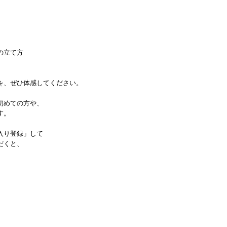
の立て方
を、ぜひ体感してください。
初めての方や、
す。
入り登録」して
だくと、