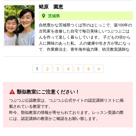
で引き出して料理したら「おいしい〜！！こんなお
は体に悪いです！」と言われ、絶望。疲れたり、体
いしい料理ができるんだ！」とびっくり！料理苦手
蛯原 園恵
調悪いとついつい甘いもの食べすぎては、自己嫌
な私にもできちゃった！その感動をみなさんに伝え
茨城県
悪。体にいいものをバランスよく食べたいけれど、
たい！一緒にはじめてのつぶつぶ料理を楽しみませ
それって何をどうやって食べればいいのかわからな
んか？？よろしくお願いします。※お子様連れも大
自然豊かな茨城県つくば市のはじっこで、築100年の
いし、料理も苦手…… そのころに出会った、未来食
歓迎です。安心してお越し下さい。
古民家を改修した自宅で毎日美味しいつぶつぶごは
つぶつぶ。雑穀ご飯を食べ始め、調味料や調理法を
んを作って楽しく暮らしています。 子どもの頃から
変え、仲間と料理を楽しむうちに、ふと気づくと体
人に興味のあった私。 人の健康や生き方が気になっ
調不良が一つずつ消えていき、なんとあんなに嫌い
て、作業療法士、青年海外協力隊、幼児教室講師な
だった自分自身のことを好きになり始めていまし
ど、子どもから大人まで、人にかかわるお仕事をし
た。ありがたいことに、そこから私の生活が楽しい
てきました。 祖父母や仕事で出逢った戦前生まれの
もの、心地よいものに変化し続けています。 また、
おじいちゃん、おばあちゃんの、心と身体の強さ、
1
2
3
4
5
6
私には数十年にわたる高等学校教員の経験がありま
暖かさは、父母世代や自分自身を含む同世代と何か
す。多くの人々と関わる中で、自分に必要なことや
が根本的に違う…それはなぜだろう？何が違うのだろ
大切と思うことを、効果的にお伝えするすべを身に
う？と長年思っていました。 つぶつぶに出会って学
つけました。 これまでの仕事の経験と、未来食の実
類似教室にご注意ください！
びを進めるうちに、そうか！これだったんだ！私は
践とが融合し、今ここに私がいます。「気づいたら
これが知りたかった、とストンと腹に落ちました。
つぶつぶ公認教室は、つぶつぶ公式サイトの認定講師リストに掲
心も身体も整っている」そんな経験を皆さんと一緒
何よりも、おいしい！簡単！ こんなにシンプルで、
載されている教室です。
にたくさん創り出します。 穏やかに楽しく流れる時
こんなにおいしいお料理が作れるの？！と驚きとワ
昨今、類似教室の情報が寄せられております。レッスン受講の際
の中で、「やさしい魔女」がいつでもみなさんをお
クワクの連続！ つぶつぶのレシピは、食いしん坊で
には、認定講師の教室かご確認をお願い致します。
待ちしています。
面倒くさがり屋な私にはピッタリでした！ しかも、
身体にも美容にも心にも、動物にも環境にもいいな
んて。。 やらない理由がない！ 食と健康だけでな