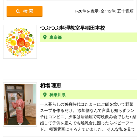
1-20
件を表示 (全
115
件) 五十音順
検 索
つぶつぶ料理教室早稲田本校
東京都
相場 理恵
神奈川県
一人暮らしの独身時代はたま～にご飯を炊いて野菜
スープを作るだけ。 添加物なんて言葉も知らずラン
チはコンビニ、夕飯は居酒屋で毎晩飲み会でした♪ 結
婚して子供を産んでも離乳食に困ったらベビーフー
ド。 種類豊富にそろえていました。 そんな私を見て
夫が一言 『子供は母親の味で育ててやってほし