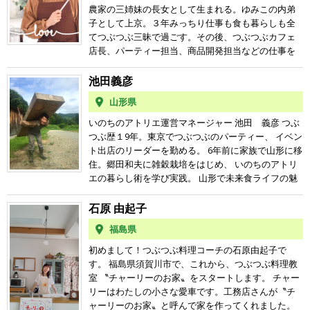
邪を含めてあらゆる病気にかかりにくくなっていた
勢が、来た人に安心感を与えている。 「家族の健康
間自体に不信感を強く持ちうつ状態に。 自分のこと
農家の三姉妹の長女として生まれる。ゆみこの内弟
のに そんな私がなぜ？？ そう疑問に思っていた矢先
を思う人ほど元気でいてほしい」という思いで、 つ
も手に負えず、 気がつけば体重が１０キロ増え、顔
子として上京。３年みっちり仕事も食も暮らしも全
に、 京都の若杉ばあちゃんのお弟子さんが主催して
ぶつぶが当たり前の世界にし、 お家で料理を楽しむ
はブツブツ。 いつも眠くてだるい。年々酷くなる花
てつぶつぶ三昧で過ごす。その後、つぶつぶカフェ
いる野草料理教室に 都合よく行けることになり マク
人を増やしたいと活動している。
粉症と生理痛。 一体自分の不調とこの世界の不調和
店長、パーティー担当、商品開発担当などの仕事を
ロビオティックの考え方に出会いました。 食べ物に
の 根本原因はどこにあるのだろう？ と探し求めつぶ
経験。現在つぶつぶ料理コーチとして活動中 さらに
は陽性と陰性があるので、 冷え性の人は陰性の食べ
つぶに出会う。 本当の美味しさに感動し 子供の頃の
詳しく紹介↓ １９８４年長野県リンゴの専業農家の三
池田義彦
物を避けて陽性の食べ物を積極的に食べると良い。
美味しいものを食べる喜び 天真爛漫に遊ぶ感覚を取
姉妹の長女として生まれる。 子供の頃は大自然の中
料理法も食べ物を陽性化する料理法を実践するのが
山形県
り戻し始める。 つぶつぶで仕事したい！と ゆみこの
で天真爛漫に育つ。 身の回りには自然の恵みいっぱ
良い。 でも、いろんな理由から超陽性の肉と卵は毒
内弟子として上京。 ３年みっちり仕事も食も暮らし
いで 新鮮な野菜、リンゴや梨や柿フルーツ食べ放
いのちのアトリエ運営マネージャー 池田 義彦 つぶ
になりやすい。 そんな考え方をベースに私は食べる
も全て つぶつぶ三昧で過ごした結果。 体重が １０キ
題。 秋には松茸ご飯が定番。 お米も家族で自給して
つぶ歴１9年。東京でつぶつぶのパーティー、 イベン
もの全般を総入れ替えしました。 陰性の食材（特に
ロ減り、肌荒れも治り、毎日ニコニコ 楽しく暮らせ
毎日がご馳走の日々を過ごす。 大学進学しとても居
ト出店のリーダーを勤める。 6年前に家族で山形に移
大豆系食品！）を食べることをやめ、 積極的に陽性
るようになる。 つぶつぶで一緒に働く夫と結婚。 東
心地のいい実家を一歩出てみたら なんと何もできな
住。郷田和夫に雑穀栽培をはじめ、 いのちのアトリ
の食材を食べることに。 すると、すぐに生理不順は
京では つぶつぶカフェ店長、パーティー担当、商品
い自分に気づき一人暮らしは 苦労の日々。 国際開
エの暮らし術を学び実践。 山形で未来食ライフの魅
なくなりました。 原因は冷えだったんだと実感。 そ
開発担当などの 仕事を経験する。 2017年夫と娘3
発、福祉について学ぶも自分では 手に負えないよう
力を発信することにやりがいと 情熱を持って活動
れと同時に私はつぶつぶにも出会いました。 単にマ
人、家族でつぶつぶの拠点のある 山形県小国町に移
な問題の山に途方にくれ さらには、こんなに争い地
中。 かつて、ジャンクフードが大好物だった私が、
石原 由起子
クロビオティックの考え方を取り入れると 「昔の日
住。 大自然の中でのびのび暮らす。 四女が生まれ6
球を破壊する 人間自体に不信感を強く持ちうつ状態
未来食つぶつぶの実践で健康的に20キロ痩せ、 体力
本人が食べていたものを食べよう。現代食をやめよ
人家族になる。 2019年から活動再開。 山形県、新潟
福島県
に。 自分のことも手に負えず、 気がつけば体重が１
も気力もアップ。気がつけば、一般的な成人男性の
う。」 といった発想になるのだけど、 私も含めてい
県で美味しく楽しいつぶつぶ料理を伝えています♪
０キロ増え、顔はブツブツ。 いつも眠くてだるい。
多くが抱える、薄毛や体臭、過食、花粉症、ニキ
初めまして！つぶつぶ料理コーチの石原由起子で
ろんな美味しい食べ物を知り尽くしている 現代日本
年々酷くなる花粉症と生理痛。 一体自分の不調とこ
ビ、 冷え性、腰痛などの悩みがすべて解消。 つぶつ
す。 福島県須賀川市で、これから、つぶつぶ料理教
人には禁欲的すぎて楽しくない。 ただ、食べるもの
の世界の不調和の 根本原因はどこにあるのだろう？
ぶレストラン２店舗の総店長として10年勤務。 レス
室 〝チャーリーのお家〟をスタートします。 チャー
の選択肢が減るだけ。 そんななか、つぶつぶのメニ
と探し求めつぶつぶに出会う。 本当の美味しさに感
トラン運営・スタッフ育成・メニュー開発・ イベン
リーはわたしの小さな愛車です。工務店さんが〝チ
ューバリエーションはすごい！ 雑穀を使って、こん
動し 子供の頃の美味しいものを食べる喜び 天真爛漫
ト企画運営に携わる。 2016年に妻・つぶつぶマザー
ャーリーのお家〟と呼んで家を作ってくれました。
なものも作れる、あんなものも作れる！ 選択肢が増