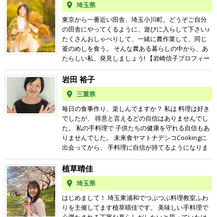
家」（上信越自動車 長野ICから車で6分） 講師の日常
埼玉県
っていたらドンピシャの 未来食に出会う！ 雑穀でお
生活についてはこちらから↓ Facebook https://www.f
かずから、スイーツまでなんとノーシュガーで カン
東京から一番近い田舎、埼玉小川町。どうぞご自分
acebook.com/mutsumi.akahane Ameba blog http
タンに作れる！ 作って食べていると一年もしないで
の田舎にやってくるように、遊びに入らして下さい♪
s://profile.ameba.jp/me
花粉症が 軽減されてきました。 現在子供たちが独立
たくさんおしゃべりして、一緒に農作業して、同じ
したのを機に オットと二人自然豊かな熊本県玉名郡
釜のめしを食う。 そんな農ある暮らしの中から、あ
和水町 に移住し、思ってもなかった 田舎暮らしの夢
たらしい私、発見しましょう! 【岩崎信子プロフィー
が叶って 料理教室とマンガ工房を主催しています。
ル】 未来食つぶつぶ 畑へおいで! 主宰 畑と食卓を
ぜひ遊びに来てね^_^
つなぐ！雑穀栽培体験ネットワーク代表 つぶつぶ栽
岩田 裕子
培者ネットワークメンバー ヤマトナデシコファーマ
三重県
ー つぶつぶ料理コーチ 株式会社 ホットビジョン 取
締役 2006年有機農業の里 埼玉小川町に移住し、10
毎日の食事作り、楽しんでますか？ 私は 料理は好き
種類の雑穀とお米を栽培。 料理教室・セミナーを通
でしたが、 得意と言えるどの自信はありませんでし
算900回以上開催、受講生は10000人以上。 1963年生
た。 私の手料理で 子供たちの健康を守れる自信もあ
まれ。オートバイで日本一周一人旅が趣味。女性ラ
りませんでした。 未来食ヤマトナデシコCookingに
イダークラブのリーダーを15年務め、世界一過酷な
出会ってから、 手料理に自信が持てるようになりま
ラリーに参戦。2003年につぶつぶと出会い家族で暮
した。 料理が一層好きになりました。 実践するほど
らしの大転換! お米も20年間家族で自給している。 現
に どんどん軽やかになり、 体を信頼できるようにな
植草晴佳
在は、ヤマトナデシコファーマーとして雑穀の育て
り、 以前より元気になってます☆ 自分の人生に、 真
埼玉県
方、食べ方を伝える農業体験と料理教室を実施。年
剣に向き合っていきたい方々と出会い、 響き合えた
間1200人以上が全国から通う。つぶつぶ栽培者ネッ
らうれしいです！ ヤマトナデシコCooking、 一緒に
はじめまして！ 埼玉東浦和でつぶつぶ料理教室ふわ
トメンバーとして、つぶつぶに雑穀を出荷してい
楽しみましょう♪
りを主催してます植草晴佳です。 美味しい手料理で
る。 田舎での仕事創造のモデルとしてもその魅力を