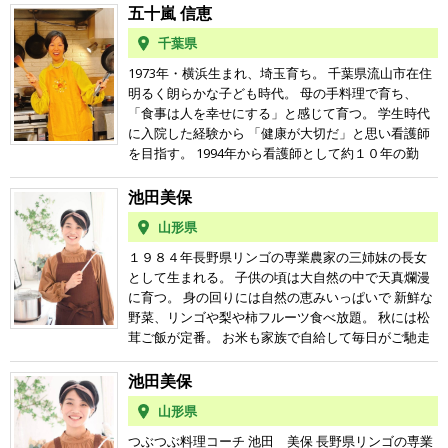
た、料理教室」 2020年春から定期的につぶつぶ料理
たら、分量はおおざっぱ手順も守らず作っては、お
た。つぶつぶで何を食べるのかを学び、その内容に
五十嵐 信恵
が腸内に張り付いて腸内環境をおかしくしていたん
教室に通い、2022年夏に料理コーチになりました。
いしくないな～、とか思ってました。 そんな思い込
衝撃を受け、まずは出来ることから。食べたいもの
じゃないかと。 十代の終盤からは顔中にニキビが常
シンプルな料理術だからこそ、基本ルールがあって
千葉県
みが変わったのは、定期的につぶつぶ料理教室に出
から作り、おいしいと食べているうちに、娘のアト
に大量発生。 こればかりは１５年以上深刻に悩み苦
の自由。その上で、手早く作るも、アレンジもでき
かけてよく見て味わって、帰ってそのとおりに作っ
ピーもすっかりきれいになり、ついでに私の肌もき
しみました。 治そうとして、いろんな健康食品や化
1973年・横浜生まれ、埼玉育ち。 千葉県流山市在住
るようになる。素材の美味しさを引き出すと、料理
て、フィードバックして共有、を繰り返すようにな
れいになりました。毎日食べるごはんをおいしいく
粧品、医学的措置を試しました。 そのためにお金も
明るく朗らかな子ども時代。 母の手料理で育ち、
する人の元気も引き出される。頭で納得、体で喜ぶ
ってから。以前とは別物のように美味しくなったの
たのしく♪ 家族もまわりも笑顔にしちゃおう♪
かかり、破産もしました。 でもほとんど改善はしま
「食事は人を幸せにする」と感じて育つ。 学生時代
つぶつぶ料理から、自由に広がっていく世界を、ご
です。レシピでは見えないコツがあって、ポイント
せんでした。 ２０代の終盤からは仕事のストレスが
に入院した経験から 「健康が大切だ」と思い看護師
一緒しましょう！
を押さえれば難しくない効率的な料理だとわかって
きっかけで 極度の冷え性になりました。 お医者さん
を目指す。 1994年から看護師として約１０年の勤
きました。 「こんなことなら、早く行けばよかっ
からは自律神経失調症と診断を受けました。 冷房が
務。 「病気にならないためにはどうすれば良いか」
た、料理教室」 2020年春から定期的につぶつぶ料理
ついた環境にはどこにいても辛くて辛くて 私の居場
と考えていたけど答えは見つからず。 病気や人間関
池田美保
教室に通い、2022年夏に料理コーチになりました。
所はどこにもないくらいでした。 少しずつ症状は改
係から、落ち込みやすい性格に。 子どもの花粉症を
シンプルな料理術だからこそ、基本ルールがあって
山形県
善したとはいえ、 極度の冷え性と精神的憂鬱には１
きっかけに、食の真実に触れ、 自己流で菜食を実践
の自由。その上で、手早く作るも、アレンジもでき
０年近く苦しみました。 そんな私はなんとかして元
するが改善せず。 2015年 テキスト「つぶつぶ雑穀
１９８４年長野県リンゴの専業農家の三姉妹の長女
るようになる。素材の美味しさを引き出すと、料理
気になろうと一生懸命。 健康オタクで食には気を使
甘酒スイーツ」と出会う。 義両親の介護がスター
として生まれる。 子供の頃は大自然の中で天真爛漫
する人の元気も引き出される。頭で納得、体で喜ぶ
う。 でも、今から思うと重大な知識不足によって 間
ト。 2020年 看護師として外来勤務を開始。 西洋医
に育つ。 身の回りには自然の恵みいっぱいで 新鮮な
つぶつぶ料理から、自由に広がっていく世界を、ご
違ったものを身体に良いと思い込み、 自分の身体に
学の健康に対する視点との違いに悩み、退職。 「つ
野菜、リンゴや梨や柿フルーツ食べ放題。 秋には松
一緒しましょう！
合わない食材を身体に良いと思い込んで、 一向に元
ぶつぶ料理教室」を思い出し、レッスンに参加。 直
茸ご飯が定番。 お米も家族で自給して毎日がご馳走
気になれない負の循環に陥っていたのです。 ４年前
感に従い、学びを進める。 つぶつぶ料理の実践によ
の日々を過ごす。 大学進学しとても居心地のいい実
には検査でたまたま子宮頸種が発覚。 生理不順が続
り、義両親が投薬をストップ。 自分と子どもの花粉
家を一歩出てみたら なんと何もできない自分に気づ
池田美保
いたと思っていたらそんなまさか。 長い間食生活に
症も軽減。 その他の体調不良も解消。 元々の前向き
き一人暮らしは 苦労の日々。 国際開発、福祉につい
山形県
は気を使っていて 添加物など身体に悪いものは摂ら
でクヨクヨしない性格に。 2023年1月 つぶつぶ料
て学ぶも自分では 手に負えないような問題の山に途
ず、 身体に良さそうなものを継続して摂っていて 風
理コーチとしてデビュー。 いつも前向きで明るい姿
方にくれ さらには、こんなに争い地球を破壊する 人
つぶつぶ料理コーチ 池田 美保 長野県リンゴの専業