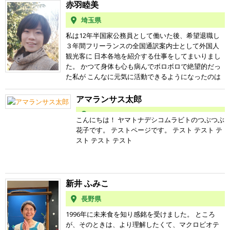
い！』 自分は何にもしないくせにーーー！！と頭に
赤羽睦美
来たけど、持ち前の負けん気が発動し、 ＯＬをしな
埼玉県
がらスーパーの総菜は一切買わず、冷凍食品にも頼
らない！と決めました。 数年たつと『アミノ酸等』
私は12年半国家公務員として働いた後、希望退職し
が気になり、スーパーでの買い物は全部裏の表示を
３年間フリーランスの全国通訳案内士として外国人
確認するように。 一日の半分を買い出しに費やして
観光客に 日本各地を紹介する仕事をしてまいりまし
『こりゃやってられない！』と、ある生協に加入。
た。 かつて身体も心も病んでボロボロで絶望的だっ
食だけでなく、環境や福祉など様々なことを学んだ
た私が こんなに元気に活動できるようになったのは
けれど、自分一人ではどうにもできない・・・ そん
未来食つぶつぶとの出会いのおかげだったからで
な時に出会ったのが『未来食つぶつぶ』。 頭ではい
す。 小さい頃から病弱だった私。 小学校であんな病
アマランサス太郎
い！と思いつつ、なんとなく実践のまま6年間過ごし
気した、中学校であんな病気した、 風邪といっても
てきました。 その間食パン専門店を経営することに
ただの風邪ではないほど重症で頻繁。 この先、こん
こんにちは！ ヤマトナデシコムラビトのつぶつぶ
なり、自分が仕切る『場』というものを経験し、 目
なに苦しくてどうやって生きていこうか と思う程落
花子です。 テストページです。 テスト テスト テ
標に向かってチームで頑張ることの楽しさを知りま
ち込んでいました。 通常の子供には有り得ないほど
スト テスト テスト
した。 パン屋を卒業後、愛犬の体調不良からご飯を
頻繁にお医者さんへ行き、 お薬をもらって飲んでい
手作りするようにしたら、みるみる愛犬の体調が改
ました。 中学生の時、風邪薬の副作用による薬害で
善！ 『体に合った食べ物を食べるとこんなに体調が
出血性大腸炎になりました。 治療のために２週間何
変わるんだ！』 と思い知らされました。 このことを
も食べられず、 入院先のベッドの中で点滴を受けな
新井 ふみこ
きっかけにゆるく実践していたつぶつぶ料理を見直
がら空腹に悶え苦しみました。 その時、悔いまし
して改めて取り組んでみたら、 体にいいだけでな
長野県
た。 今までの人生、どれだけ食を軽んじてきたか。
く、環境にも食糧危機にも効果があるかも！？と知
それまではごはんもおかずもほとんど美味しくない
1996年に未来食を知り感銘を受けました。 ところ
り、 これは一人でも多くの方に知ってもらいたい！
と思っていて、 あれも嫌い、これも嫌い、わがまま
が、そのときは、より理解したくて、マクロビオテ
という思いが募り料理コーチになりました。 未来食