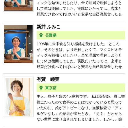
ばかりの拒食症。 朝食も不味いものを親に怒られな
ィックも勉強しだしたり、全て理屈で理解しようと
つぶつぶの料理教室は、 ♪つぶつぶ料理を作れるよう
がら無理矢理食べさせられる、 昼の学校給食も不味
して体は後回しでした。実践にいたっては、玄米と
になれる場 ♪つぶつぶ料理を美味しく食べる場 ♪様々
いものを先生に怒られながら無理矢理食べさせられ
野菜だけ食べてればいいと安易な自己流菜食したせ
な価値観や考え方の方と交流する場 ♪自分が自分らし
る、 夕食も不味いものを親に怒られながら無理矢理
いもあって、３０代で１年半に渡り無月経になった
くいられる場 ♪気の合う仲間と出会える場 ♪いくつに
食べさせられる、 という気持ちだったのでそれはそ
こともあります。 その後、一時的に料理教室に行っ
新井 ふみこ
なってもどんどん成長できちゃう場 などなど・・そ
れは毎日が憂鬱。 唯一、おやつだけは美味しいと思
たりセミナーも受けてみたりしましたが、一番楽し
んな素敵な場所です！ 私の教室もそんな場所を目指
っていた程度。 その挙句の果てが病気だらけの苦し
長野県
いのは、かつてあった江戸川橋や早稲田のつぶつぶ
して運営しています。 ぜひお気軽にご参加ください
くてたまらない人生だったのだから。 でも病床で心
カフェで、ハンバーグや月替わりパフェを楽しむお
1996年に未来食を知り感銘を受けました。 ところ
＾＾ 皆さまとお会いできる日を楽しみにしていま
から誓いました。 「もう、たまねぎもグリーンピー
客さんであること。その頃は、これを家で作ろうと
が、そのときは、より理解したくて、マクロビオテ
す！
スも他の野菜も食べます！ 今まで身体に良いものを
は思いませんでした。 日常はとにかく手早く作る、
ィックも勉強しだしたり、全て理屈で理解しようと
嫌って拒絶してきてごめんなさい！ 元気な身体にな
とか栄養素がとれればいい、とかを優先する頭でい
して体は後回しでした。実践にいたっては、玄米と
りたいから これからはわがまま言わずに何でも食べ
っぱい。未来食の理念に納得し、本もおおかた揃え
野菜だけ食べてればいいと安易な自己流菜食したせ
ます！」 退院後、食べるたびに有難さと感動を覚え
ていたものの、実践の料理では、レシピに目を通し
いもあって、３０代で１年半に渡り無月経になった
た私。 同時に、副作用によって元の病気よりも遥か
たら、分量はおおざっぱ手順も守らず作っては、お
こともあります。 その後、一時的に料理教室に行っ
有賀 睦実
に重い病気を引き起こした 薬への疑念も強く抱きま
いしくないな～、とか思ってました。 そんな思い込
たりセミナーも受けてみたりしましたが、一番楽し
した。 西洋医学ってなに？ 漢方薬ならいいかな？ 身
東京都
みが変わったのは、定期的につぶつぶ料理教室に出
いのは、かつてあった江戸川橋や早稲田のつぶつぶ
体に良いものを食べることが大事。 それをきっかけ
かけてよく見て味わって、帰ってそのとおりに作っ
カフェで、ハンバーグや月替わりパフェを楽しむお
主人、息子と娘の4人家族です。 私は薬剤師、母は栄
に健康オタクへの道が始まったのですが、 今から思
て、フィードバックして共有、を繰り返すようにな
客さんであること。その頃は、これを家で作ろうと
養士だったので食事のことはわかっていると思って
うと滅茶苦茶でした。 何種類ものサプリメントを毎
ってから。以前とは別物のように美味しくなったの
は思いませんでした。 日常はとにかく手早く作る、
いたのに、娘がアトピーになり、血液検査で「アレ
日摂っていました。 今から思うと稚拙でした。 以
です。レシピでは見えないコツがあって、ポイント
とか栄養素がとれればいい、とかを優先する頭でい
ルゲンなし」の結果が出たとき、「え？」とわから
後、１０年以上、ほとんど毎日下痢が続き、 正常な
を押さえれば難しくない効率的な料理だとわかって
っぱい。未来食の理念に納得し、本もおおかた揃え
ない世界に放り出されてしまいました。しかし、娘
便が出る日がほとんどありませんでした。 今思う
きました。 「こんなことなら、早く行けばよかっ
ていたものの、実践の料理では、レシピに目を通し
のアトピーが食に向き合い直すきっかけになりまし
と、サプリメントの周りに付いているゲル材、 それ