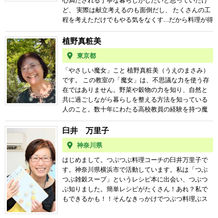
心満たされる丁寧な暮らしがしたいと思っていたけ
伝えている。 著書『一反(300坪)の雑穀畑×未来食で
ど、 実際は献立考えるのも面倒だし、 たくさんの工
楽々年収1000万超えの田舎暮らし』 岩崎信子/大谷ゆ
程を考えただけでもやる気をなくす…だから料理が得
みこ共著 ヒカルランド 2024年 第9回 日本ベジタリ
意な夫にお任せして幸せに過ごしてました。 そんな
アンアワード 地域活動賞 受賞 2025年 ドキュメン
私が未来食と出会って、シンプルな調味料で工程も
植野真粧美
タリー映画『雪上から始まった大地の再生レポー
少なくて、簡単なのに美味しい！ これなら私にもで
ト』構成・プロジェクトリーダー
東京都
きる！体も喜んでる気がする！ 今まで美味しいもの
をいっぱい食べてきたけど、全然違う料理があっ
「やさしい魔女」こと 植野真粧美（うえのまさみ）
た！と未知の味に虜になり料理が楽しくなりまし
です。 この教室の「魔女」は、不思議な力を使う存
た。 外に感動を求めて、カフェ巡りが好きだったけ
在ではありません。野菜や穀物の力を知り、自然と
ど、自分で美味しいものを生み出せることに感動
共に過ごしながら暮らしを整える方法を知っている
し、 お家でウキウキ料理する時間が一番の楽しみに
人のこと。数十年にわたる高校教員の経験を持つ魔
なりました。 こんな変化、自分もびっくり夫もびっ
女が、やさしくお話をうかがいつつ、がんばらなく
くり。 最初はもちろん、料理が苦手な私が作るつぶ
ても続けられるキッチンの“術”をお伝えします。 私
臼井 万里子
つぶ料理は不評で初めて食べてもらったヒエシチュ
は群馬県の榛名山のふもとで育ちました。子どもの
神奈川県
ーは、チーズとタバスコをぶっかけられましたー
ころは、庭先で採れたキュウリにお味噌を乗せたも
（笑） だから、学んだら誰でも美味しく作れます！
のや、トマトの丸かじりなどをおやつに食べていま
はじめまして。つぶつぶ料理コーチの臼井万里子で
一緒につぶつぶ料理を楽しみましょう。
した。そしてお肉や魚は嫌い！ 今思えば、あれが私
す。神奈川県横浜市で活動しています。私は「つぶ
の食の原点だったのかもしれません。 それからずっ
つぶ雑穀スープ」というレシピ本に出会い、つぶつ
と食べるの大好き（料理は嫌いでしたが…）だった私
ぶ知りました。簡単レシピがたくさん！あれ？私で
ですが、心身の不調に悩み苦しむ長い期間があり、
もできるかも！！そんなきっかけでつぶつ料理ぶス
そんな中では食への不安や食べることへの罪の意識
タート！雑穀と野菜・海草のおいしさを自然ルール
すら感じていました。 栄養指導では「おいしいもの