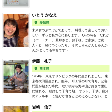
に遊ぶ感覚を取り戻し始める。 つぶつぶで仕事した
池田美保と４人の娘とともに 東京から山形に移住。
ここで、つぶつぶ仲間に出会えるのが、とてもうれ
えた！ 身体が温まるし、ヘルシーだし、完全栄養食
い！と ゆみこの内弟子として上京。 ３年みっちり仕
いのちのアトリエの運営マネージャーに就任。 憧れ
しいです。ピアノとエレクトーンの教室もしていま
だから 栄養の偏りの心配もない。 雑穀を食生活に取
事も食も暮らしも全て つぶつぶ三昧で過ごした結
だった「暮らしの中で遊び、学び、働く」 ライフス
す♫ どうぞよろしくお願いします
り入れるようになったら、 今まで不安と焦燥感ばっ
いとう かなえ
果。 体重が １０キロ減り、肌荒れも治り、毎日ニコ
タイルを家族で実践、夢を次々と叶えている。
かりで生きていた私が ほっこりした安心感に包まれ
ニコ 楽しく暮らせるようになる。 つぶつぶで一緒に
愛知県
る瞬間を多く味わえるようになりました。 キビ、ア
働く夫と結婚。 東京では つぶつぶカフェ店長、パー
ワ、ヒエって、古代から戦前までは 日本人の大切な
未来食つぶつぶとであって、 料理って楽しくておい
ティー担当、商品開発担当などの 仕事を経験する。
主食に入っていたのに なんで日本人はそれを食べる
しい ずっと私の心にあります。 1人の時も、だれか
2017年夫と娘3人、家族でつぶつぶの拠点のある 山
のをやめてしまったのだろうか？ それを思うだけで
（パートナー、 旦那さま、お子様、ご家族、ご友
形県小国町に移住。 大自然の中でのびのび暮らす。
悔しくて悔しくて何度も涙が流れてきました。 「な
人）と一緒につくったり、 そのしゅんかんしゅんか
四女が生まれ6人家族になる。 2019年から活動再
んで勝手に涙が流れるの？」 自分でも訳が分からな
んが とっても幸せです♡
開。 山形県、新潟県で美味しく楽しいつぶつぶ料理
かった。 でも、一つだけはっきり分かったことがあ
を伝えています♪
る。 私はキビ、アワ、ヒエのような日本人の大切な
伊藤 礼子
主食を 日本人の食卓に復活させたいということで
熊本県
す。 是非、ご一緒につぶつぶ料理を楽しみましょ
う。 "つぶつぶ料理教室オープンデー募集中です！”
1964年、東京オリンピックの年に生まれました。 東
今回はレッスンではなく、つぶつぶ料理を知ってい
京都大田区生まれ。龍年。 町工場の町で育ち、公害
ただく お食事会になります。 開催は川越で2日、長
問題が起きた時代。 幼い頃から海や山が好きで里山
野で1日行います。 是非是非、食べにお越しくださ
に憧れる。 結婚して子育て期、 オット、子供、自分
い。 日時：2026年5月24日(日)11:30-, 2026年5月25日
のアレルギーに悩んで 食をととのえるしかない、と
(月)11:30- 場所：埼玉県川越市（東武東上線 霞ヶ関駅
思い立ち まずは玄米菜食を習い、よくなるが 料理の
から徒歩15分、JR川越線 的場駅から徒歩13分） 日
腕が未熟だったのと スイーツがないことで挫折。 カ
岩崎 信子
時：2026年5月31日(日)11:30- 場所：松代「寺町商
ンタン、美味しい、体が喜ぶ料理が ないかな〜と思