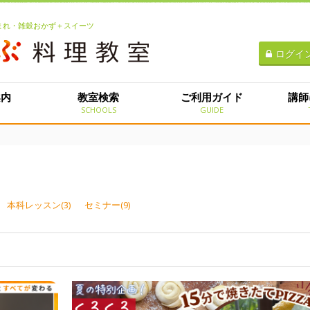
生まれ・雑穀おかず＋スイーツ
ログイ
案内
教室検索
ご利用ガイド
講師
E
SCHOOLS
GUIDE
本科レッスン(3)
セミナー(9)