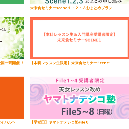
未来食セミナーscene１・２・３おまとめプラン
全国一斉開催 ！
【本科レッスン生限定】未来食セミナーScene1
【早稲田】ヤマトナデシコ塾File６
サバイバル〜