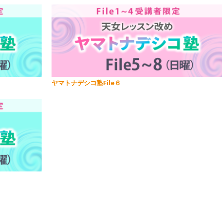
ヤマトナデシコ塾File６