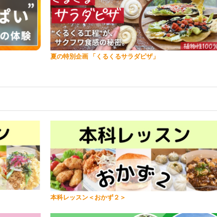
夏の特別企画 「くるくるサラダピザ」
本科レッスン＜おかず２＞