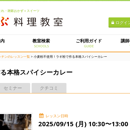
生まれ・雑穀おかず＋スイーツ
ログイ
案内
教室検索
ご利用ガイド
講師
E
SCHOOLS
GUIDE
ッチンのレッスン一覧
> 小麦粉不使用！ラギ粉で作る本格スパイシーカレー
作る本格スパイシーカレー
セミナー
クチコミ
レッスン日時
2025/09/15 (月) 10:30〜13:00