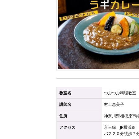
教室名
つぶつぶ料理教室
講師名
村上恵美子
住所
神奈川県相模原市
アクセス
京王線 JR横浜線
バス２０分徒歩７