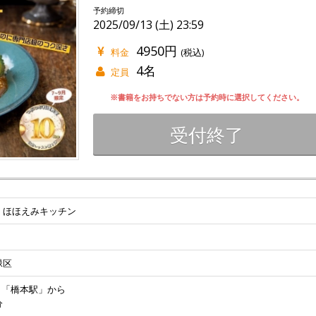
予約締切
2025/09/13 (土) 23:59
4950円
料金
(税込)
4名
定員
※書籍をお持ちでない方は予約時に選択してください。
受付終了
 ほほえみキッチン
緑区
 「橋本駅」から
分