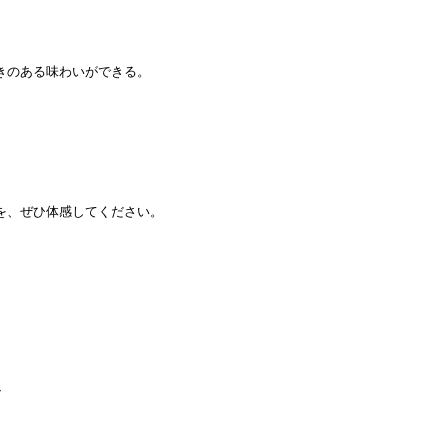
きのある味わいができる。
を、ぜひ体感してください。
。
ン