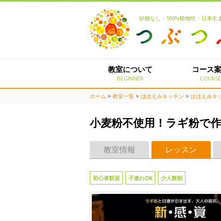
砂糖なし・100%植物性・日本
教室について
コース
BEGINNER
COURS
ホーム
>
教室一覧
>
ほほえみキッチン
>
ほほえみキ
小麦粉不使用！ラギ粉で
教室情報
レッスン
初心者歓迎
子連れOK
少人数制