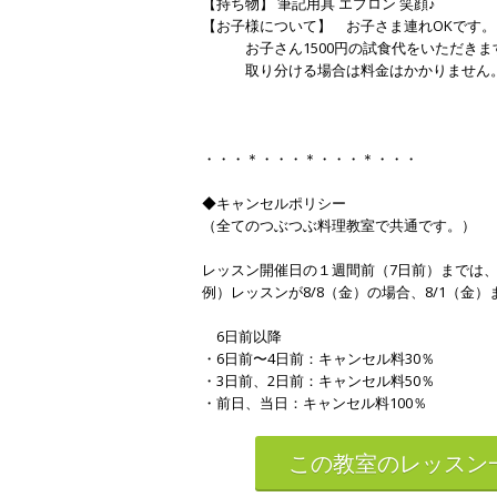
【持ち物】 筆記用具 エプロン 笑顔♪
【お子様について】 お子さま連れOKです。
お子さん1500円の試食代をいただきま
取り分ける場合は料金はかかりませ
・・・＊・・・＊・・・＊・・・
◆キャンセルポリシー
（全てのつぶつぶ料理教室で共通です。）
レッスン開催日の１週間前（7日前）までは
例）レッスンが8/8（金）の場合、8/1（金
6日前以降
・6日前〜4日前：キャンセル料30％
・3日前、2日前：キャンセル料50％
・前日、当日：キャンセル料100％
この教室のレッスン