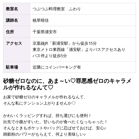
教室名
つぶつぶ料理教室 ふわり
講師名
植草晴佳
住所
千葉県浦安市
アクセス
京葉線JR「新浦安駅」から徒歩15分
東京メトロ東西線「浦安駅」よりバスアクセスあり
バス停より徒歩5分
駐車場
近隣にコインパーキング有
砂糖ゼロなのに、あま～い♡罪悪感ゼロのキャラメ
ルが作れるなんて♡
お家で砂糖ゼロのキャラメルが作れるなんて、
そんな私にテンション上がりませんか♡
かわいくラッピングすれば、持ち運びにも便利！
出先で小腹がすいた、甘いものが食べたくなっちゃった！
そんなときもポケットやバッグに忍ばせておけば、安心♪
雑穀粉のパワーがもらえて、何より美味しい♪