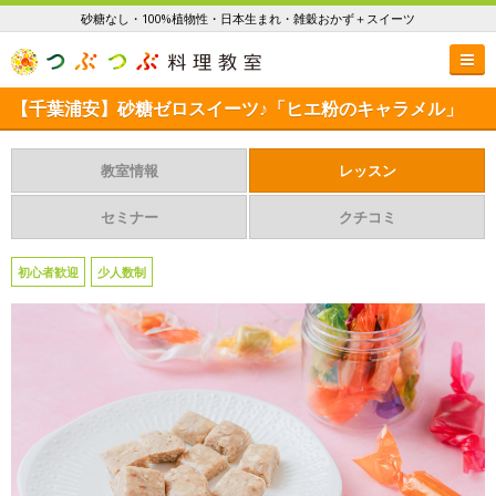
砂糖なし・100%植物性・日本生まれ・雑穀おかず＋スイーツ
【千葉浦安】砂糖ゼロスイーツ♪「ヒエ粉のキャラメル」
教室情報
レッスン
セミナー
クチコミ
初心者歓迎
少人数制