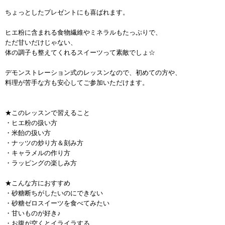
ちょっとしたプレゼントにも喜ばれます。
ヒエ粉に含まれる食物繊維やミネラルもたっぷりで、
ただ甘いだけじゃない、
体の調子も整えてくれるスイーツって素敵でしょ☆
デモンストレーション式のレッスンなので、初めての方や、
料理が苦手な方も安心してご参加いただけます。
★このレッスンで習えること
・ヒエ粉の扱い方
・米飴の扱い方
・ナッツの炒り方＆刻み方
・キャラメルの作り方
・ラッピングの楽しみ方
★こんな方におすすめ
・砂糖断ちがしたいのにできない
・砂糖ゼロスイーツを食べてみたい
・甘いものが好き♪
・お腹が空くとイライラする