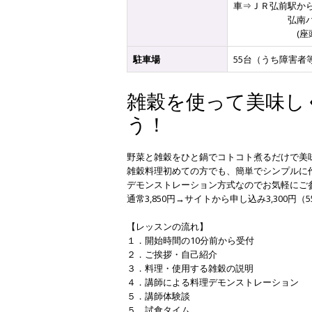
車⇒ＪＲ弘前駅か
弘南バス⇒「マ
(座頭石線・自
駐車場
55台（うち障害者
雑穀を使って美味し
う！
野菜と雑穀をひと鍋でコトコト煮るだけで美
雑穀料理初めての方でも、簡単でシンプルに
デモンストレーション方式なのでお気軽にご
通常3,850円→サイトから申し込み3,300円（
【レッスンの流れ】
１．開始時間の10分前から受付
２．ご挨拶・自己紹介
３．料理・使用する雑穀の説明
４．講師による料理デモンストレーション
５．講師体験談
５．試食タイム