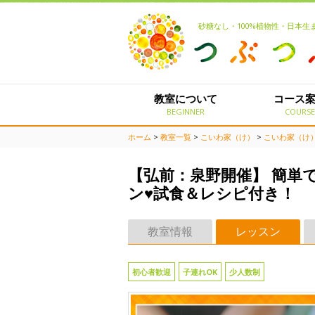
砂糖なし・100%植物性・日本
教室について
コース
BEGINNER
COURS
ホーム
>
教室一覧
>
こいわ家（け）
>
こいわ家（け
【弘前：泉野開催】 簡単
ン♥試食＆レシピ付き！
教室情報
レッスン
初心者歓迎
子連れOK
少人数制