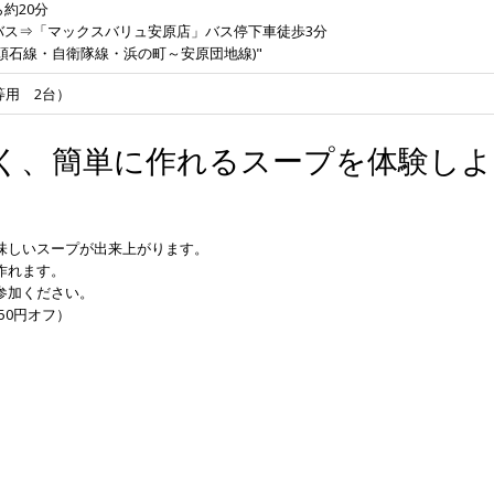
ら約20分
ックスバリュ安原店」バス停下車徒歩3分
衛隊線・浜の町～安原団地線)"
等用 2台）
く、簡単に作れるスープを体験しよ
味しいスープが出来上がります。
作れます。
参加ください。
550円オフ）