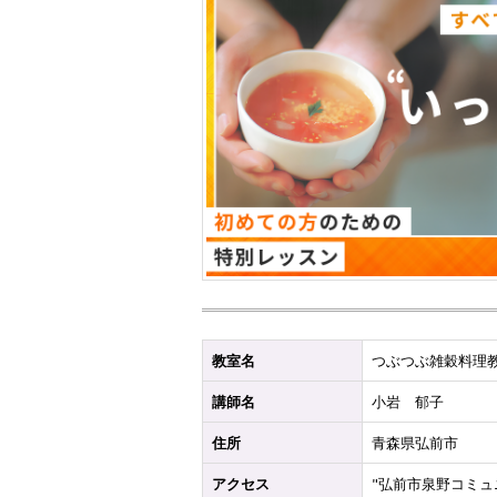
教室名
つぶつぶ雑穀料理
講師名
小岩 郁子
住所
青森県弘前市
アクセス
"弘前市泉野コミュ