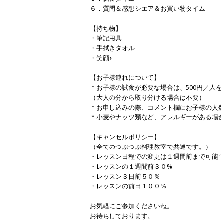
６．質問＆感想シエア＆お買い物タイム
【持ち物】
・筆記用具
・手拭きタオル
・笑顔♪
【お子様連れについて】
＊お子様の試食が必要な場合は、500円／人
（大人の分から取り分ける場合は不要）
＊お申し込みの際、コメント欄にお子様の人
＊小麦やナッツ類など、アレルギーがある場
【キャンセルポリシー】
（全てのつぶつぶ料理教室で共通です。）
・レッスン日程での変更は１週間前まで可能
・レッスンの１週間前３０%
・レッスン３日前５０％
・レッスンの前日１００％
お気軽にご参加くださいね。
お待ちしております。