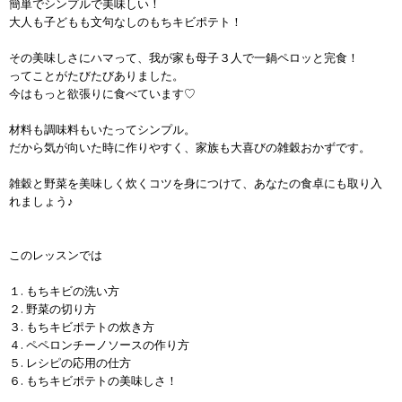
簡単でシンプルで美味しい！
大人も子どもも文句なしのもちキビポテト！
その美味しさにハマって、我が家も母子３人で一鍋ペロッと完食！
ってことがたびたびありました。
今はもっと欲張りに食べています♡
材料も調味料もいたってシンプル。
だから気が向いた時に作りやすく、家族も大喜びの雑穀おかずです。
雑穀と野菜を美味しく炊くコツを身につけて、あなたの食卓にも取り入
れましょう♪
このレッスンでは
１. もちキビの洗い方
２. 野菜の切り方
３. もちキビポテトの炊き方
４. ペペロンチーノソースの作り方
５. レシピの応用の仕方
６. もちキビポテトの美味しさ！