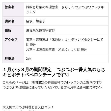
教室名
雑穀と野菜の料理教室 きらり☆ つぶつぶワクワクキ
ッチン
講師名
脇坂 加奈子
住所
滋賀県米原市宇賀野
アクセス
電車－東海道線「米原駅」よりデマンドタクシーにて
約10分
お車－北陸自動車道「米原IC」より約10分
駐車場
2台
１月から３月の期間限定 つぶつぶ一番人気のもち
キビポテトペペロンチーノです♡
こちらのページは、期間限定の特別価格でのレッスンのご案内です♡
つぶつぶ料理教室に通っていただいている方もお申込み可能です(^^♪
大人気つぶつぶ料理と言えばコレ！