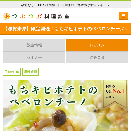
砂糖なし・100%植物性・日本生まれ・雑穀おかず＋スイーツ
【滋賀米原】限定開催！もちキビポテトのペペロンチーノ♪
教室情報
レッスン
セミナー
クチコミ
子連れOK
男性歓迎