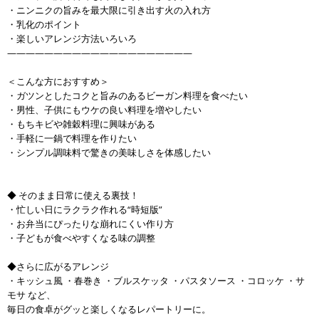
・ニンニクの旨みを最大限に引き出す火の入れ方
・乳化のポイント
・楽しいアレンジ方法いろいろ
————————————————————
＜こんな方におすすめ＞
・ガツンとしたコクと旨みのあるビーガン料理を食べたい
・男性、子供にもウケの良い料理を増やしたい
・もちキビや雑穀料理に興味がある
・手軽に一鍋で料理を作りたい
・シンプル調味料で驚きの美味しさを体感したい
◆ そのまま日常に使える裏技！
・忙しい日にラクラク作れる“時短版”
・お弁当にぴったりな崩れにくい作り方
・子どもが食べやすくなる味の調整
◆さらに広がるアレンジ
・キッシュ風 ・春巻き ・ブルスケッタ ・パスタソース ・コロッケ ・サ
モサ など、
毎日の食卓がグッと楽しくなるレパートリーに。