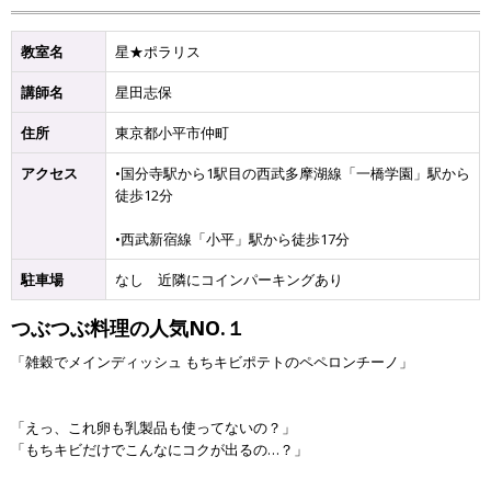
教室名
星★ポラリス
講師名
星田志保
住所
東京都小平市仲町
アクセス
•国分寺駅から1駅目の西武多摩湖線「一橋学園」駅から
徒歩12分
•西武新宿線「小平」駅から徒歩17分
駐車場
なし 近隣にコインパーキングあり
つぶつぶ料理の人気NO.１
「雑穀でメインディッシュ もちキビポテトのペペロンチーノ」
「えっ、これ卵も乳製品も使ってないの？」
「もちキビだけでこんなにコクが出るの…？」