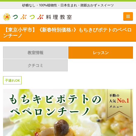
砂糖なし・100%植物性・日本生まれ・雑穀おかず＋スイーツ
【東京小平市】《新春特別価格♪》もちきびポテトのペペロ
ンチーノ
教室情報
レッスン
クチコミ
子連れOK