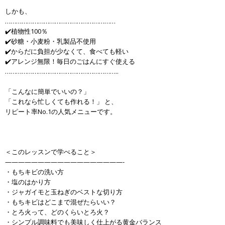
しかも、
……………………………………………………
✔️植物性100％
✔️砂糖・小麦粉・乳製品不使用
✔️からだに負担が少なくて、食べても軽い
✔️アレンジ無限！毎日のごはんにすぐ使える
……………………………………………………..
「こんなに簡単でいいの？」
「これなら忙しくても作れる！」 と、
リピート率No.1の人気メニューです。
＜このレッスンで学べること＞
——————————————————-
・もちキビの洗い方
・塩のはかり方
・ジャガイモと玉ねぎのベストな切り方
・もちキビはどこまで混ぜたらいい？
・とろ火って、どのくらいとろ火？
・シンプル調味料でも美味しく仕上がる黄金バランス