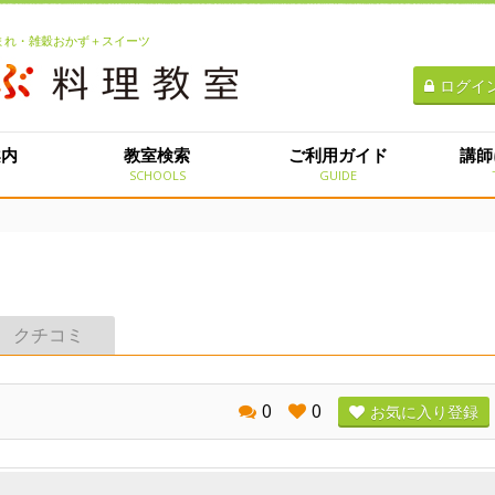
生まれ・雑穀おかず＋スイーツ
ログイ
案内
教室検索
ご利用ガイド
講師
E
SCHOOLS
GUIDE
クチコミ
0
0
お気に入り登録