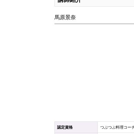
馬原景奈
認定資格
つぶつぶ料理コー