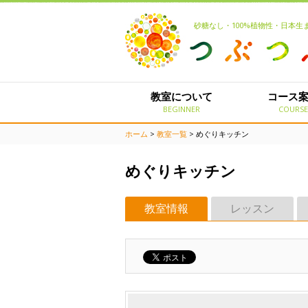
砂糖なし・100%植物性・日本
教室について
コース
BEGINNER
COURS
ホーム
>
教室一覧
> めぐりキッチン
めぐりキッチン
教室情報
レッスン