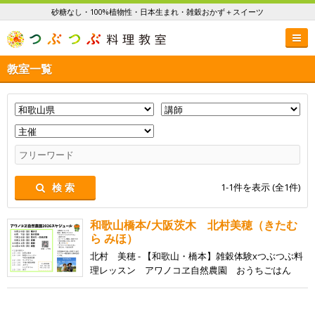
砂糖なし・100%植物性・日本生まれ・雑穀おかず＋スイーツ
教室一覧
1-1
件を表示 (全
1
件)
検 索
和歌山橋本/大阪茨木 北村美穂（きたむ
ら みほ）
北村 美穂 - 【和歌山・橋本】雑穀体験xつぶつぶ料
理レッスン アワノコヱ自然農園 おうちごはん