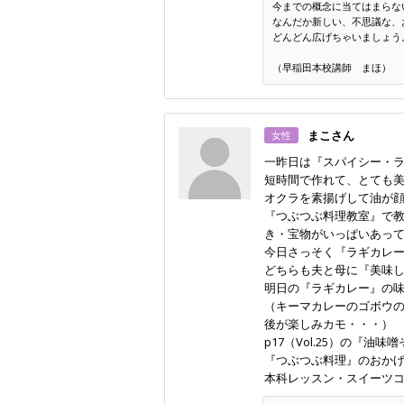
今までの概念に当てはまらな
なんだか新しい、不思議な、
どんどん広げちゃいましょう
（早稲田本校講師 まほ）
まこさん
女性
一昨日は『スパイシー・
短時間で作れて、とても
オクラを素揚げして油が
『つぶつぶ料理教室』で
き・宝物がいっぱいあって
今日さっそく『ラギカレ
どちらも夫と母に『美味
明日の『ラギカレー』の
（キーマカレーのゴボウ
後が楽しみカモ・・・）
p17（Vol.25）の『
『つぶつぶ料理』のおか
本科レッスン・スイーツコ