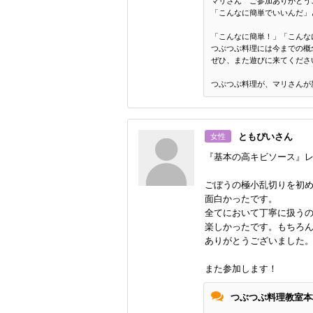
マリさん ご参加ありがとう
「こんなに簡単でいいんだ」
「こんなに簡単！」「こんな
つぶつぶ料理には今までの概
ぜひ、また遊びに来てくださ
つぶつぶ料理が、マリさんが
ともぴいさん
女性
『基本の高キビソース』
ごぼうの極小乱切りを初
面白かったです。
全てにおいて丁寧に扱う
楽しかったです。もちろ
ありがとうございました
また参加します！
つぶつぶ料理教室本