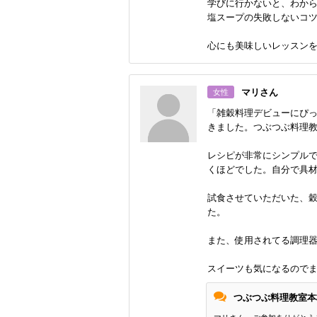
学びに行かないと、わか
塩スープの失敗しないコ
心にも美味しいレッスン
マリさん
女性
「雑穀料理デビューにぴっ
きました。つぶつぶ料理
レシピが非常にシンプル
くほどでした。自分で具
試食させていただいた、
た。
また、使用されてる調理
スイーツも気になるので
つぶつぶ料理教室本