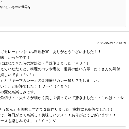
い
おいしいものの世界を
。
2025-06-19 17:18:59
ラギカレー』つぶつぶ料理教室、ありがとうございました！！
美味しかったです！！
顔にはねてきた時の対処法・早速使えました（＾０＾）
教えていただくと、料理のコツや裏技、道具の使い方等、たくさんの氣付
嬉しいです（＾v＾）
ー』と『キーマカレー』の２種盛りカレー祭り？をしました。
しい！』と好評でした！！ワーイ（＾０＾）
味の変化も楽しみです。
の角切り・・夫の方が細かく美しく切っていて驚きました・・これは・・今
油味噌そうめん』も美味しすぎて２回作りました（家族にも好評でした！）
げで、毎日がとても楽しく美味しいデス！！ありがとうございます！！
ースも楽しみです。（＾０＾）//