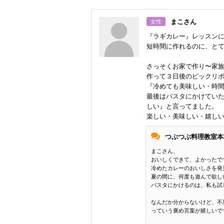
まこさん
女性
『ラギカレー』レッスン
短時間に作れるのに、と
さっそくお家で作り〜家
作って３日後のビックリ
『冷めても美味しい・時
最後はパスタにかけてい
しい』と言ってました。
楽しい・美味しい・嬉しい
つぶつぶ料理教室本
まこさん、
おいしくできて、よかったで
冷めたカレーのおいしさを発
夏の間に、何度も遊んで欲し
パスタにかけるのは、私も試
なんだか分からないけど、不
っていう褒め言葉が嬉しいで