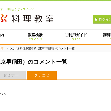
生まれ・雑穀おかず＋スイーツ
ログイ
案内
教室検索
ご利用ガイド
講師
E
SCHOOLS
GUIDE
稲田）
> つぶつぶ料理教室本校（東京早稲田）のコメント一覧
東京早稲田）のコメント一覧
セミナー
クチコミ
さい。