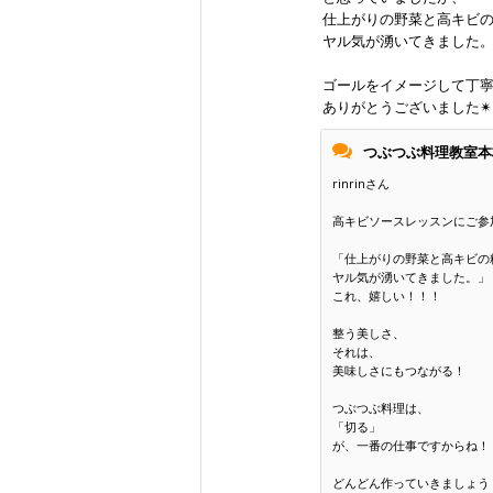
仕上がりの野菜と高キビ
ヤル気が湧いてきました
ゴールをイメージして丁
ありがとうございました✴︎
つぶつぶ料理教室本
rinrinさん
高キビソースレッスンにご参
「仕上がりの野菜と高キビの
ヤル気が湧いてきました。」
これ、嬉しい！！！
整う美しさ、
それは、
美味しさにもつながる！
つぶつぶ料理は、
「切る」
が、一番の仕事ですからね！
どんどん作っていきましょう