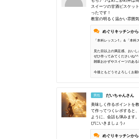
もちアワなめこ炒め丼は
スイーツの甘酒ビスケッ
ったです！
教室の明るく温かい雰囲
めぐりキッチンから
「本科レッスン1」＆「本科
見た目以上の満足感、おいし
ぜひ作ってみてくださいね^^
雑穀おかずやスイーツのある
今後ともどうそよろしくお願
だいちゃんさん
男性
美味しく作るポイントを教
て作ってつくレポすると
ように、会話も弾みます
びにいきましょう♪
めぐりキッチンから