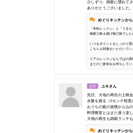
少しずつ、雑穀に慣れて
ありがとうございました
めぐりキッチンから
『本科レッスン』と『うるち
雑穀三昧＆揚げ物三昧でしたね
いつもポイントをしっかり受
こちらも刺激をいただいてい
リアルレッスンならではの美
またのご参加をお待ちしてい
ユキさん
女性
先日、大地の再生の上映
水脈を掘る（5センチ程度
おうちの庭の規模から山
料理教室とはまた違う楽し
大地の再生も雑穀ランチ
めぐりキッチンから