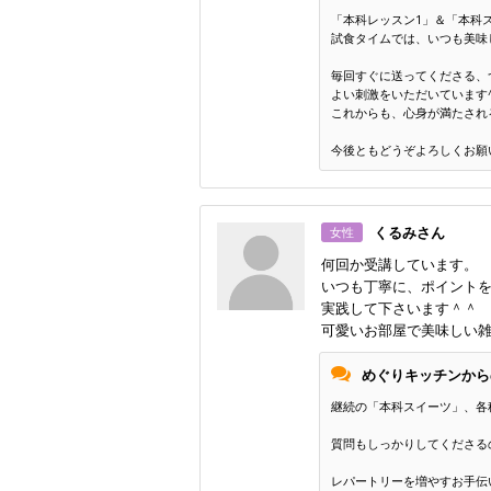
「本科レッスン1」＆「本科
試食タイムでは、いつも美味
毎回すぐに送ってくださる、
よい刺激をいただいています^
これからも、心身が満たされ
今後ともどうぞよろしくお願
くるみさん
女性
何回か受講しています。
いつも丁寧に、ポイント
実践して下さいます＾＾
可愛いお部屋で美味しい
めぐりキッチンから
継続の「本科スイーツ」、各種
質問もしっかりしてくださる
レパートリーを増やすお手伝