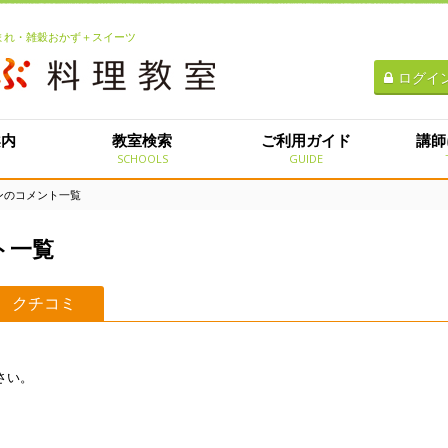
生まれ・雑穀おかず＋スイーツ
ログイ
案内
教室検索
ご利用ガイド
講師
E
SCHOOLS
GUIDE
ンのコメント一覧
ト一覧
クチコミ
さい。