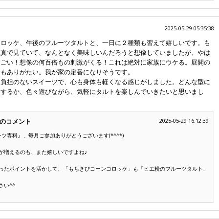
2025-05-29 05:35:38
コロッケ、午後のフルーツタルトと、一日に２種類も習えて嬉しいです。も
写真で見ていて、なんとなく美味しいんだろうと想像していましたが、やは
すごい！想像の何百倍もの刺激がくる！これは絶対に家族にウケる。展開の
分もありがたい。我が家の定番になりそうです。
に負担のないスイーツで、心も身体も軽くなる感じがしました。どんな型に
にするか、色々遊びながら、気軽にタルトを楽しんでいきたいと思いまし
のコメント
2025-05-29 16:12:39
ツ専科』、毎月ご参加ありがとうございます(*^^*)
が増えるのも、また嬉しいですよね♪
ったポイントを活かして、「もちきびコーンコロッケ」も「ヒエ粉のフルーツタルト」
い^^