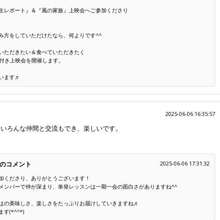
生レポート』＆『風の家族』上映会へご参加くださり
み方をしていただけたなら、何よりです^^
いただきたい＆食べていただきたく
試食付き上映会を開催します。
います♬
2025-06-06 16:35:57
、いろんな仲間と交流もでき、楽しいです。
のコメント
2025-06-06 17:31:32
加くださり、ありがとうございます！
メンバーで仲が深まり、単発レッスンは一期一会の面白さがありますね^^
はの美味しさ、楽しさをたっぷりお届けしていきますね♬
(*^^*)