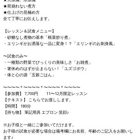
★荷崩れない煮方
★仕上げの見極め方
全て丁寧にお伝えします。
【レッスン＆試食メニュー】
・砂糖なし煮物の基本「根菜炒り煮」
・エリンギがお洒落な一品に変身！？「エリンギのお刺身風」
〜試食のみ〜
・一種類の野菜でびっくりの美味しさ「お雑煮」
・箸休めのはずが止まらない！「ユズゴボウ」
・体と心の源「五穀ごはん」
〜〜〜〜＊〜〜〜〜＊〜〜〜〜＊〜〜〜〜
【参加費】 7,700円 11〜12月限定レッスン
【テキスト】 こちらでお渡しします。
【時間】 180分
【持ち物】 筆記用具 エプロン 笑顔♪
※お子様と一緒にご参加いてだけます。
お子様の試食が必要な場合は備考欄にお名前、年齢のご記入をお願いし
ます♪