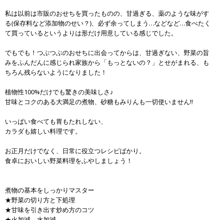
私は以前は市販のおせちを買ったものの、甘過ぎる、薬のような味がす
る(保存料など添加物のせい？)、必ず余ってしまう…などなど…食べたく
て買っているというよりは形だけ用意している感じでした。
でもでも！つぶつぶのおせちに出会ってからは、甘過ぎない、野菜の旨
みをふんだんに感じられ家族から「もっとないの？」とせがまれる、も
ちろん残らないようになりました！
植物性100%だけでも驚きの美味しさ♪
甘味とコクのある大満足の煮物、砂糖もみりんも一切使いません‼︎
いっぱい食べても胃もたれしない、
カラダも嬉しい料理です。
お正月だけでなく、日常に役立つレシピばかり。
食卓においしい野菜料理をふやしましょう！
煮物の基本をしっかりマスター
★野菜の切り方と下処理
★甘味を引き出す炒め方のコツ
★火加減、水加減