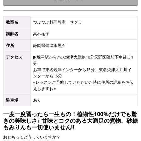
教室名
つぶつぶ料理教室 サクラ
講師名
高林祐子
住所
静岡県焼津市黒石
アクセス
JR焼津駅からバス焼津大島線10分天野医院前下車徒歩1
分
お車で東名焼津インターから15分、東名焼津大井川イ
ンターから15分
⭐︎レッスンご予約していただいた時に住所の詳細をお伝
えしますね⭐︎
駐車場
あり
一度一度習ったら一生もの！植物性100%だけでも驚
きの美味しさ♪ 甘味とコクのある大満足の煮物、砂糖
もみりんも一切使いません‼︎
おせちってどうしていますか？