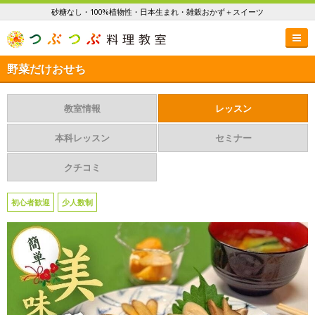
砂糖なし・100%植物性・日本生まれ・雑穀おかず＋スイーツ
野菜だけおせち
教室情報
レッスン
本科レッスン
セミナー
クチコミ
初心者歓迎
少人数制