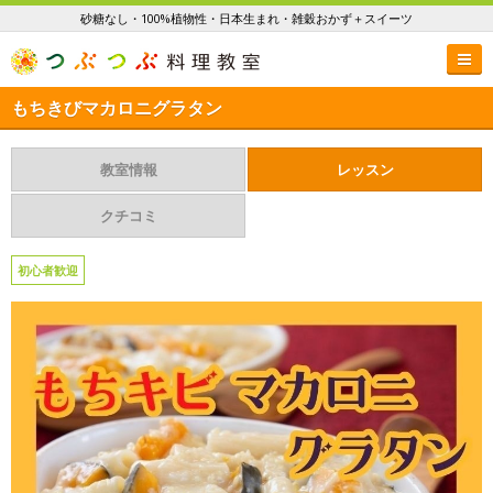
砂糖なし・100%植物性・日本生まれ・雑穀おかず＋スイーツ
もちきびマカロニグラタン
教室情報
レッスン
クチコミ
初心者歓迎