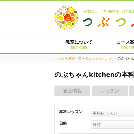
砂糖なし・100%植物性・日本
教室について
コース
BEGINNER
COURS
ホーム
>
教室一覧
>
のぶちゃんkitchen
> のぶちゃん
のぶちゃんkitchenの
教室情報
レッスン
本科レッスン
本科レッスン
日時
日時