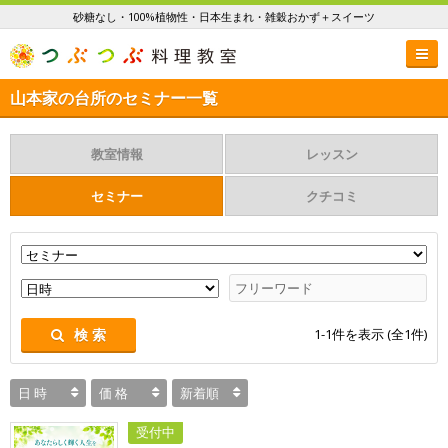
砂糖なし・100%植物性・日本生まれ・雑穀おかず＋スイーツ
山本家の台所のセミナー一覧
教室情報
レッスン
セミナー
クチコミ
1-1
件を表示 (全
1
件)
検 索
日 時
価 格
新着順
受付中