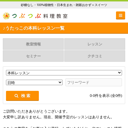
砂糖なし・100%植物性・日本生まれ・雑穀おかず＋スイーツ
♪うたっこの本科レッスン一覧
教室情報
レッスン
セミナー
クチコミ
0-0
件を表示 (全
0
件)
検 索
ご訪問いただきありがとうございます。
大変申し訳ありません。現在、開催予定のレッスンはありません。