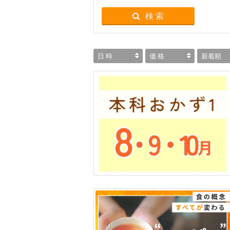
検 索
日 時
価 格
新着順