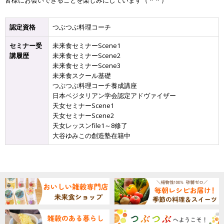
皆様にお会いできることを楽しみにしています（＾＾）
認定資格
つぶつぶ料理コーチ
セミナー受
未来食セミナーScene1
講履歴
未来食セミナーScene2
未来食セミナーScene3
未来食スクール基礎
つぶつぶ料理コーチ養成講座
日本ベジタリアン学会認定アドヴァイザー
天女セミナーScene1
天女セミナーScene2
天女レッスンfile1～8修了
大谷ゆみこの創造塾在籍中