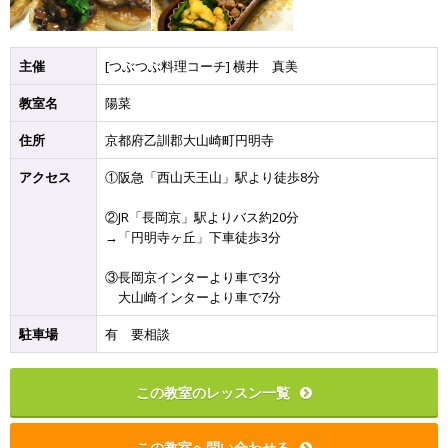
主催
[つぶつぶ料理コーチ] 横井 真美
教室名
陽菜
住所
京都府乙訓郡大山崎町円明寺
アクセス
①阪急「西山天王山」駅より徒歩8分
②JR「長岡京」駅よりバス約20分
→「円明寺ヶ丘」下車徒歩3分
③長岡京インターより車で3分
大山崎インターより車で7分
駐車場
有 要相談
この教室のレッスン一覧
この教室へ問い合わせる