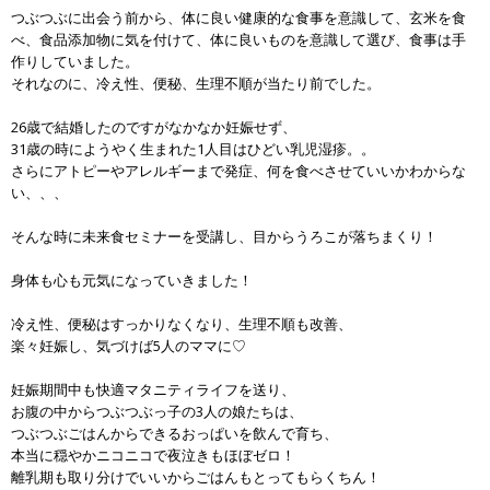
つぶつぶに出会う前から、体に良い健康的な食事を意識して、玄米を食
べ、食品添加物に気を付けて、体に良いものを意識して選び、食事は手
作りしていました。
それなのに、冷え性、便秘、生理不順が当たり前でした。
26歳で結婚したのですがなかなか妊娠せず、
31歳の時にようやく生まれた1人目はひどい乳児湿疹。。
さらにアトピーやアレルギーまで発症、何を食べさせていいかわからな
い、、、
そんな時に未来食セミナーを受講し、目からうろこが落ちまくり！
身体も心も元気になっていきました！
冷え性、便秘はすっかりなくなり、生理不順も改善、
楽々妊娠し、気づけば5人のママに♡
妊娠期間中も快適マタニティライフを送り、
お腹の中からつぶつぶっ子の3人の娘たちは、
つぶつぶごはんからできるおっぱいを飲んで育ち、
本当に穏やかニコニコで夜泣きもほぼゼロ！
離乳期も取り分けでいいからごはんもとってもらくちん！