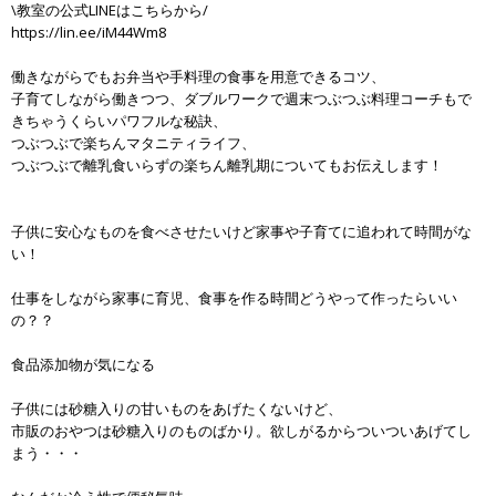
\教室の公式LINEはこちらから/
https://lin.ee/iM44Wm8
働きながらでもお弁当や手料理の食事を用意できるコツ、
子育てしながら働きつつ、ダブルワークで週末つぶつぶ料理コーチもで
きちゃうくらいパワフルな秘訣、
つぶつぶで楽ちんマタニティライフ、
つぶつぶで離乳食いらずの楽ちん離乳期についてもお伝えします！
子供に安心なものを食べさせたいけど家事や子育てに追われて時間がな
い！
仕事をしながら家事に育児、食事を作る時間どうやって作ったらいい
の？？
食品添加物が気になる
子供には砂糖入りの甘いものをあげたくないけど、
市販のおやつは砂糖入りのものばかり。欲しがるからついついあげてし
まう・・・