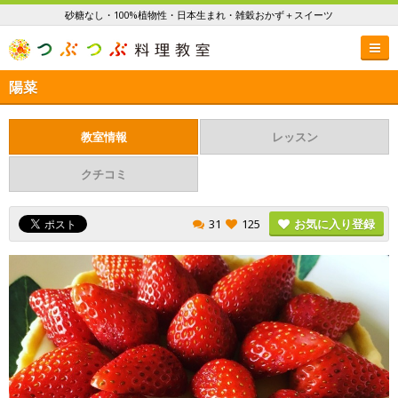
砂糖なし・100%植物性・日本生まれ・雑穀おかず＋スイーツ
陽菜
教室情報
レッスン
クチコミ
31
125
お気に入り登録