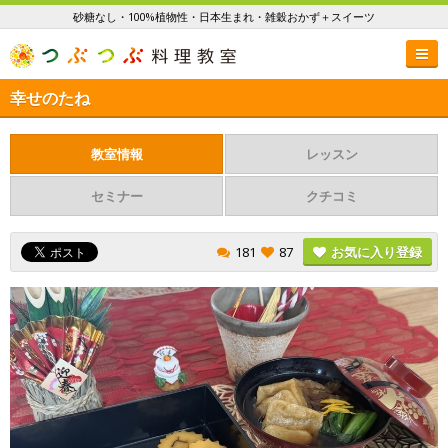
砂糖なし・100%植物性・日本生まれ・雑穀おかず＋スイーツ
幸せのたね
教室情報
レッスン
セミナー
クチコミ
181
87
お気に入り登録