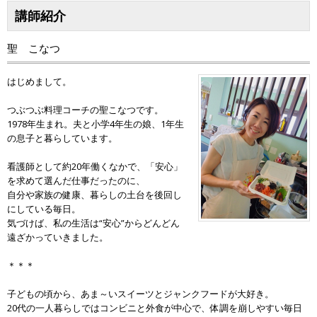
講師紹介
聖 こなつ
はじめまして。
つぶつぶ料理コーチの聖こなつです。
1978年生まれ。夫と小学4年生の娘、1年生
の息子と暮らしています。
看護師として約20年働くなかで、「安心」
を求めて選んだ仕事だったのに、
自分や家族の健康、暮らしの土台を後回し
にしている毎日。
気づけば、私の生活は“安心”からどんどん
遠ざかっていきました。
＊＊＊
子どもの頃から、あま～いスイーツとジャンクフードが大好き。
20代の一人暮らしではコンビニと外食が中心で、体調を崩しやすい毎日