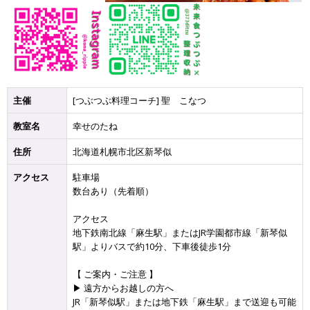
主催
[つぶつぶ料理コーチ] 聖 こなつ
教室名
幸せのたね
住所
北海道札幌市北区新琴似
アクセス
駐車場
数台あり（先着順）
アクセス
地下鉄南北線「麻生駅」またはJR学園都市線「新琴似
駅」よりバスで約10分、下車後徒歩1分
【 ご案内・ご注意 】
▶ 遠方からお越しの方へ
JR「新琴似駅」または地下鉄「麻生駅」まで送迎も可能