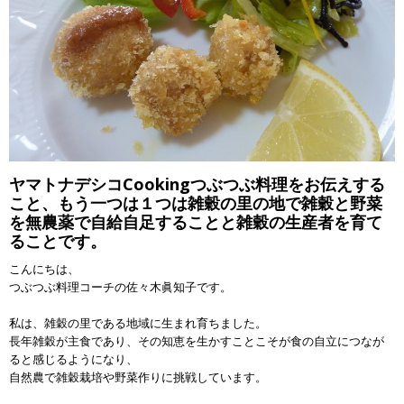
ヤマトナデシコCookingつぶつぶ料理をお伝えする
こと、もう一つは１つは雑穀の里の地で雑穀と野菜
を無農薬で自給自足することと雑穀の生産者を育て
ることです。
こんにちは、
つぶつぶ料理コーチの佐々木眞知子です。
私は、雑穀の里である地域に生まれ育ちました。
長年雑穀が主食であり、その知恵を生かすことこそが食の自立につなが
ると感じるようになり、
自然農で雑穀栽培や野菜作りに挑戦しています。