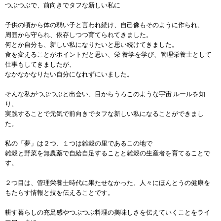
つぶつぶで、前向きでタフな新しい私に
子供の頃から体の弱い子と言われ続け、自己像もそのように作られ、
周囲から守られ、依存しつつ育てられてきました。
何とか自分も、新しい私になりたいと思い続けてきました。
食を変えることがポイントだと思い、栄 養学を学び、管理栄養士として
仕事もしてきましたが、
なかなかなりたい自分になれずにいました。
そんな私がつぶつぶと出会い、目からうろこのような宇宙 ルールを知
り、
実践することで元気で前向きでタフな新しい私になることができまし
た。
私の「夢」は２つ、１つは雑穀の里であるこの地で
雑穀と野菜を無農薬で自給自足することと雑穀の生産者を育てることで
す。
２つ目は、管理栄養士時代に果たせなかった、人々にほんとうの健康を
もたらす情報と技を伝えることです。
耕す暮らしの充足感やつぶつぶ料理の美味しさを伝えていくことをライ