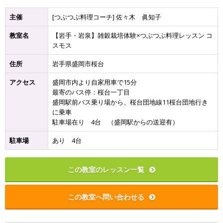
主催
[つぶつぶ料理コーチ] 佐々木 眞知子
教室名
【岩手・岩泉】雑穀栽培体験×つぶつぶ料理レッスン コ
スモス
住所
岩手県盛岡市桜台
アクセス
盛岡市内より自家用車で15分
最寄のバス停：桜台一丁目
盛岡駅前バス乗り場から、桜台団地線11桜台団地行き
に乗車
駐車場在り 4台 （盛岡駅からの送迎有）
駐車場
あり 4台
この教室のレッスン一覧
この教室へ問い合わせる