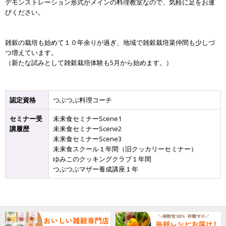
デモンストレーション形式がメインの料理教室なので、気軽に足をお運
びください。
雑穀の栽培も始めて１０年余りが過ぎ、地域で雑穀栽培菜仲間も少しづ
つ増えています。
（新たな試みとして雑穀栽培体験も5月から始めます。）
認定資格
つぶつぶ料理コーチ
セミナー受
未来食セミナーScene1
講履歴
未来食セミナーScene2
未来食セミナーScene3
未来食スクール１年間（旧クッカリーセミナー）
ゆみこのクッキングクラブ１年間
つぶつぶマザー養成講座１年