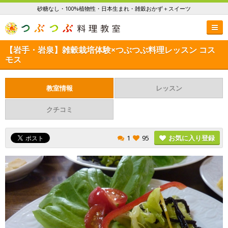
砂糖なし・100%植物性・日本生まれ・雑穀おかず＋スイーツ
【岩手・岩泉】雑穀栽培体験×つぶつぶ料理レッスン コス
モス
教室情報
レッスン
クチコミ
1
95
お気に入り登録