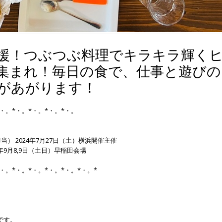
応援！つぶつぶ料理でキラキラ輝く
集まれ！毎日の食で、仕事と遊びの
があがります！
*・。*・。*・。*・。*・。
当） 2024年7月27日（土）横浜開催主催
4年9月8,9日（土日）早稲田会場
・。*・。*・。*・。*・。*・。*
です。