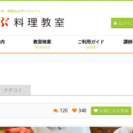
生まれ・雑穀おかず＋スイーツ
ログイ
案内
教室検索
ご利用ガイド
講師
E
SCHOOLS
GUIDE
クチコミ
120
340
お気に入り登録