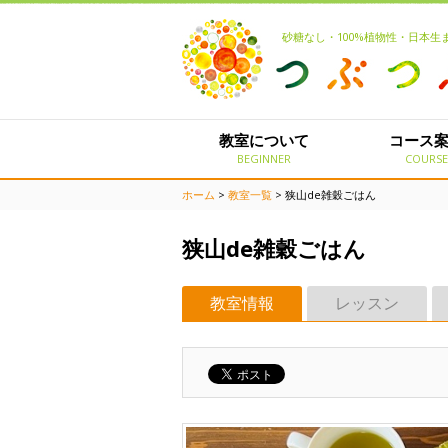
砂糖なし・100%植物性・日本
教室について
コース
BEGINNER
COURS
ホーム
>
教室一覧
> 狭山de雑穀ごはん
狭山de雑穀ごはん
教室情報
レッスン