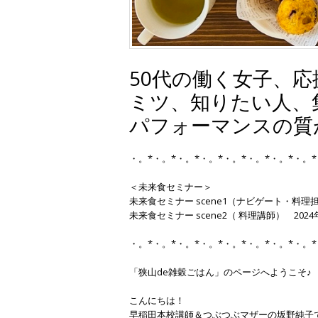
50代の働く女子、
ミツ、知りたい人、
パフォーマンスの質
・。*・。*・。*・。*・。*・。*・。*・。
＜未来食セミナー＞
未来食セミナー scene1（ナビゲート・料理担
未来食セミナー scene2（ 料理講師） 202
・。*・。*・。*・。*・。*・。*・。*・。*
「狭山de雑穀ごはん」のページへようこそ♪
こんにちは！
早稲田本校講師＆つぶつぶマザーの坂野純子