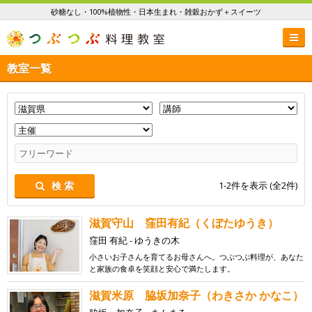
砂糖なし・100%植物性・日本生まれ・雑穀おかず＋スイーツ
教室一覧
1-2
件を表示 (全
2
件)
検 索
滋賀守山 窪田有紀（くぼたゆうき）
窪田 有紀 - ゆうきの木
小さいお子さんを育てるお母さんへ。つぶつぶ料理が、あなた
と家族の食卓を笑顔と安心で満たします。
滋賀米原 脇坂加奈子（わきさか かなこ）