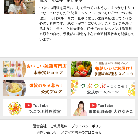
脇坂 加奈子 - まんまる
つぶつぶ料理を毎日おいしく食べているうちにすっかりトリコ
になっていました♡ 簡単！シンプル！おいしい♡つぶつぶ料
理は、 毎日家事・育児・仕事に忙しい主婦を応援してくれる
心強い料理です。 あなたが本当にやりたいことに全力を注げ
るように、食のことは未来食に任せてね☆ レッスンは滋賀県
米原市の自宅、県北部の湖北を中心に出張料理教室も開催して
います♪
運営会社
ご利用規約
プライバシーポリシー
お問い合わせ
メディア関係の方はこちら