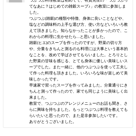
つぶつぶ料理教室は初めてで、有賀先生の「つぶつぶっ
てなあに？はじめての雑穀スープ♪」の教室に参加しま
した。
つぶつぶ(雑穀)の種類や特徴、身体に良いことなどや、
塩などの調味料の上手な選び方、使い方などいろいろ教
えて頂きました。知らなかったことが多かったので、こ
れからの料理に生かせたら…と思いました。
雑穀(ヒエ)のスープを作ったのですが、野菜の切り方
や、分量をきちんと測るのも料理には大事という基本的
なことを、改めて学ばさせてもらいました。とろりとし
た野菜の甘味を感じる、とても身体に優しい美味しいス
ープでした。また一緒に、他のつぶつぶを使って工夫し
て作った料理も頂きました。いろいろな味が楽しめて美
味しかったです。
早速家で習ったスープを作ってみました。分量通りにき
ちんと測って作ったので、家でも同じように美味しく出
来ました。
教室で、つぶつぶのアレンジメニューのお話も聞き、さ
らに興味を持ちました。もっとつぶつぶ料理を教えても
らいたいと思ったので、また是非参加したいです。
ありがとうございました。