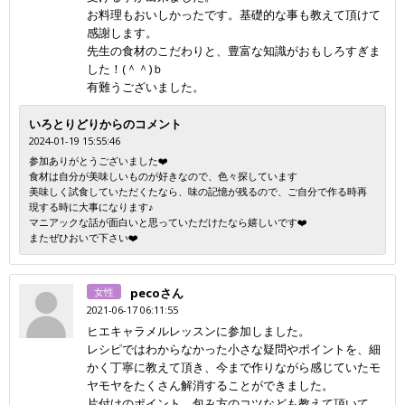
お料理もおいしかったです。基礎的な事も教えて頂けて
感謝します。
先生の食材のこだわりと、豊富な知識がおもしろすぎま
した！(＾＾)ｂ
有難うございました。
いろとりどりからのコメント
2024-01-19 15:55:46
参加ありがとうございました❤️
食材は自分が美味しいものが好きなので、色々探しています
美味しく試食していただくたなら、味の記憶が残るので、ご自分で作る時再
現する時に大事になります♪
マニアックな話が面白いと思っていただけたなら嬉しいです❤️
またぜひおいで下さい❤️
女性
pecoさん
2021-06-17 06:11:55
ヒエキャラメルレッスンに参加しました。
レシピではわからなかった小さな疑問やポイントを、細
かく丁寧に教えて頂き、今まで作りながら感じていたモ
ヤモヤをたくさん解消することができました。
片付けのポイント、包み方のコツなども教えて頂いて、