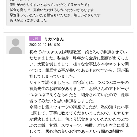
説明がわかりやすいと思っていただけて良かったです
試食も喜んで、完食いただけるし作ったかいがあります
早速作っていただいたと報告もいただき、嬉しいかぎりです
ありがとうございました
女性
ミカンさん
2020-09-10 16:16:20
初めてのつぶつぶお料理教室、娘と2人で参加させてい
ただきました。私自身、昨年から全身に湿疹が出てしま
い、大変苦労しまして、様々な食事法を本やネットで調
べては、相反する事が書いてあるものですから、頭が混
乱してしまっていました。
サイトで調べましたら、自宅近くに、つぶつぶコーチの
有賀先生のお教室がありまして、お嬢さんのアトピーが
つぶつぶで良くなられたと、紹介されていたので、是非
習ってみたいと思い参加をしました。
今回は甘酒スウィーツの講座でしたが、私の知りたい事
に関して、丁寧に教えてくださいましたので、モヤモヤ
が解決しましたし、何より試食させていただいたつぶつ
ぶのご飯、甘酒、スウィーツ、梅酢、どれも本当に美味
しくて、居心地の良いお宅であっという間の2時間でし