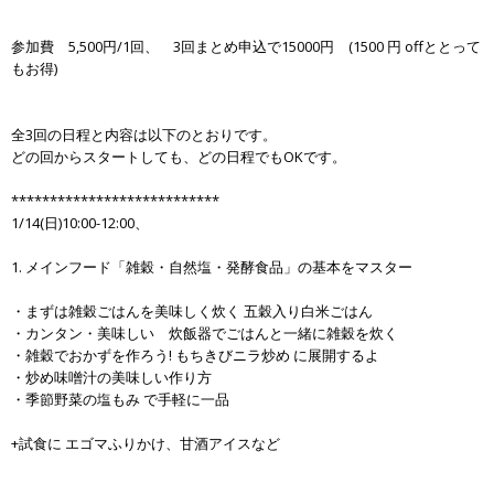
参加費 5,500円/1回、 3回まとめ申込で15000円 (1500 円 offととって
もお得)
全3回の日程と内容は以下のとおりです。
どの回からスタートしても、どの日程でもOKです。
***************************
1/14(日)10:00-12:00、
1. メインフード「雑穀・自然塩・発酵食品」の基本をマスター
・まずは雑穀ごはんを美味しく炊く 五穀入り白米ごはん
・カンタン・美味しい 炊飯器でごはんと一緒に雑穀を炊く
・雑穀でおかずを作ろう! もちきびニラ炒め に展開するよ
・炒め味噌汁の美味しい作り方
・季節野菜の塩もみ で手軽に一品
+試食に エゴマふりかけ、甘酒アイスなど