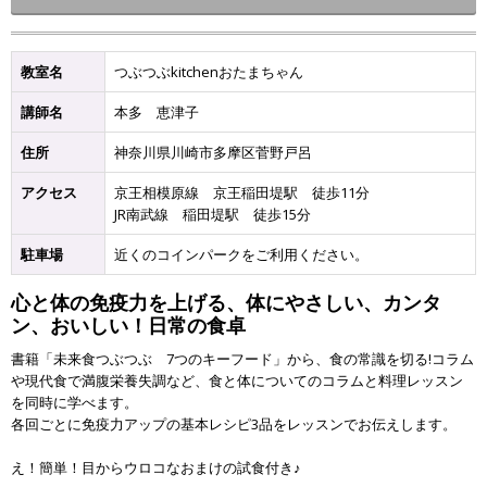
教室名
つぶつぶkitchenおたまちゃん
講師名
本多 恵津子
住所
神奈川県川崎市多摩区菅野戸呂
アクセス
京王相模原線 京王稲田堤駅 徒歩11分
JR南武線 稲田堤駅 徒歩15分
駐車場
近くのコインパークをご利用ください。
心と体の免疫力を上げる、体にやさしい、カンタ
ン、おいしい！日常の食卓
書籍「未来食つぶつぶ 7つのキーフード」から、食の常識を切る!コラム
や現代食で満腹栄養失調など、食と体についてのコラムと料理レッスン
を同時に学べます。
各回ごとに免疫力アップの基本レシピ3品をレッスンでお伝えします。
え！簡単！目からウロコなおまけの試食付き♪