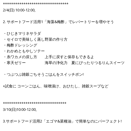
********************************
2/4(日) 10:00-12:00,
2. サポートフード活用1「海藻&梅酢」でレパートリーを増やそう
・ひじきマリネサラダ
・セイロで美味しく蒸し野菜の作り方
・梅酢ドレッシング
・わかめともやしソテー
・糸ワカメの戻し方 上手に戻すと保存もできるよ
・寒天ゼリー 海草の浄化力 夏にぴったりつるりんスイーツ
・つぶつぶ雑穀ごちそうごはんをスイッチポン!
+試食に コーンごはん、味噌漬け、おひたし、雑穀スープなど
*******************************
3/10(日)10:00-12:00,
3.サポートフード活用2「エゴマ&菜種油」で簡単なのにパーフェクト!