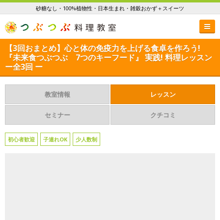
砂糖なし・100%植物性・日本生まれ・雑穀おかず＋スイーツ
【3回おまとめ】心と体の免疫力を上げる食卓を作ろう!
『未来食つぶつぶ 7つのキーフード』 実践! 料理レッスン
ー全3回 ー
教室情報
レッスン
セミナー
クチコミ
初心者歓迎
子連れOK
少人数制