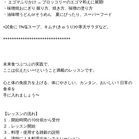
・ エゴマふりかけ → ブロッコリーのエゴマ和えに展開!
・味噌焼おにぎり 握り方、焼き方、味噌の塗り方
・油味噌うどんorそうめん 夏にぴったり、スーパーフード
+試食に 1%塩スープ、キムチ(きゅうり)や寒天サラダなど。
*******************************
未来食つぶつぶの実践で、
ここは伝えたいー!ということ満載のレッスンです。
心と体の免疫力を上げる、体にやさしい、カンタン、おいしい！日常の
食卓を
手に入れましょう〜
【レッスンの流れ】
１．開始時間の10分前から受付
２．レッスン開始
３．料理・使用する雑穀の説明
４．講師による料理デモンストレーション