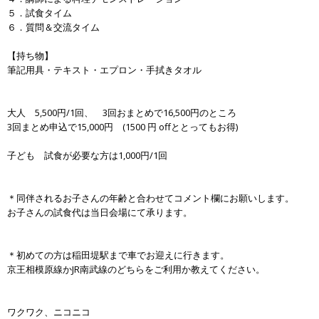
５．試食タイム
６．質問＆交流タイム
【持ち物】
筆記用具・テキスト・エプロン・手拭きタオル
大人 5,500円/1回、 3回おまとめで16,500円のところ
3回まとめ申込で15,000円 (1500 円 offととってもお得)
子ども 試食が必要な方は1,000円/1回
＊同伴されるお子さんの年齢と合わせてコメント欄にお願いします。
お子さんの試食代は当日会場にて承ります。
＊初めての方は稲田堤駅まで車でお迎えに行きます。
京王相模原線かJR南武線のどちらをご利用か教えてください。
ワクワク、ニコニコ