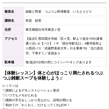
教室名
雑穀と野菜 つぶつぶ料理教室 いろとりどり
講師名
有賀 睦実
住所
東京都国分寺市東恋ヶ窪
アクセス
【徒歩】西武国分寺線「恋ヶ窪」駅より徒歩10分(連雀
通り沿い)/【バス】ＪＲ「国分寺駅北口」4番停留所よ
り西武バス「武蔵野美術大学」行き乗車7分「北の原住
宅」下車すぐ／送迎あり
駐車場
無/徒歩5分程の所にコインパーキングあります
【体験レッスン】体と心がほっこり満たされるつぶ
つぶ雑穀スープを体験しよう♫
レッスンは
♡講師によるデモンストレーション形式
♡いつでもメモがとれる
♡講師の手元をしっかり見ながら、説明が聞ける
♡初めての「わくわく」だけもってくればOK！