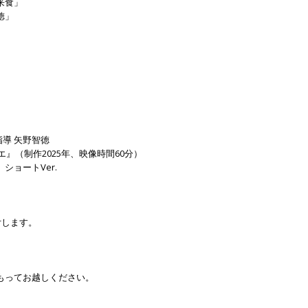
来食」
徳」
導 矢野智徳
エ』（制作2025年、映像時間60分）
ショートVer.
付します。
もってお越しください。