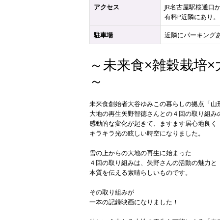
アクセス
JR名古屋駅桜通口
有料P近隣にあり。
駐車場
近隣にパーキング
～未来食×雑穀栽培
～
未来食創始者大谷ゆみこの暮らしの拠点「山
大地の再生矢野智徳さんとの４回の取り組み
感動的な変化が起きて、ますます居心地良く
キラキラ光の眩しい時空になりました。
雪の上からの大地の再生に始まった
４回の取り組みは、矢野さんの活動の魅力と
本質を伝える素晴らしいものです。
その取り組みが
一本の記録映画になりました！