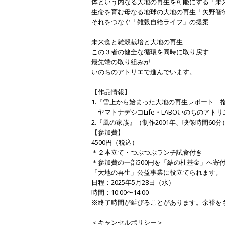
体という内なる大地の再生を可能にする「未
生命を育む母なる地球の大地の再生「矢野智
それをつなぐ「雑穀自給ライフ」の提案
未来食と雑穀栽培と大地の再生
この３者の健全な循環を同時に取り戻す
最先端の取り組みが
いのちのアトリエで進んでいます。
【作品情報】
1.『雪上から始まった大地の再生レポート 指
ヤマトナデシコLife・LABOいのちのアトリ
2.『風の家族』（制作2001年、映像時間60分）
【参加費】
4500円（税込）
＊２本立て・つぶつぶランチ試食付き
＊参加費の一部500円を「結の杜基金」へ寄
「大地の再生」公益事業に役立てられます。
日程：2025年5月28日（水）
時間：10:00〜14:00
※終了時間が延びることがあります。余裕を
＜キャンセルポリシー＞