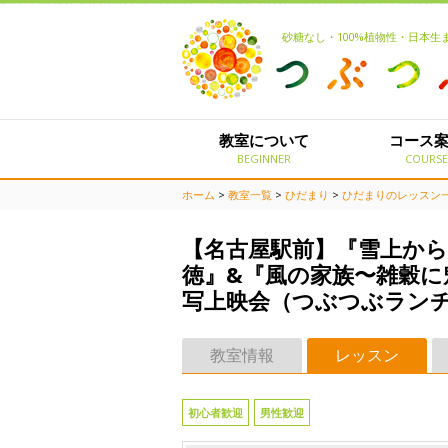
砂糖なし・100%植物性・日本
教室について
コース
BEGINNER
COURS
ホーム
>
教室一覧
>
ひだまり
>
ひだまりのレッスン
【名古屋駅前】『雪上から
徳』&『風の家族〜雑穀
写上映会（つぶつぶラン
教室情報
レッスン
初心者歓迎
男性歓迎