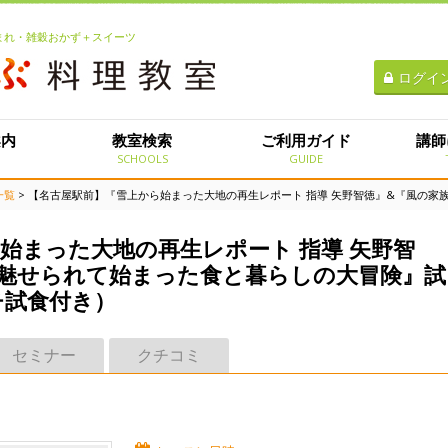
生まれ・雑穀おかず＋スイーツ
ログイ
案内
教室検索
ご利用ガイド
講師
E
SCHOOLS
GUIDE
一覧
> 【名古屋駅前】『雪上から始まった大地の再生レポート 指導 矢野智徳』&『風の家族〜雑穀に魅せられて始
始まった大地の再生レポート 指導 矢野智
に魅せられて始まった食と暮らしの大冒険』試
チ試食付き）
セミナー
クチコミ