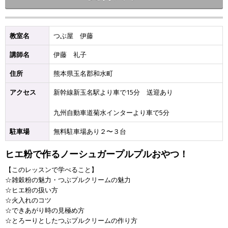
教室名
つぶ屋 伊藤
講師名
伊藤 礼子
住所
熊本県玉名郡和水町
アクセス
新幹線新玉名駅より車で15分 送迎あり
九州自動車道菊水インターより車で5分
駐車場
無料駐車場あり２〜３台
ヒエ粉で作るノーシュガープルプルおやつ！
【このレッスンで学べること】
☆雑穀粉の魅力・つぶプルクリームの魅力
☆ヒエ粉の扱い方
☆火入れのコツ
☆できあがり時の見極め方
☆とろーりとしたつぶプルクリームの作り方