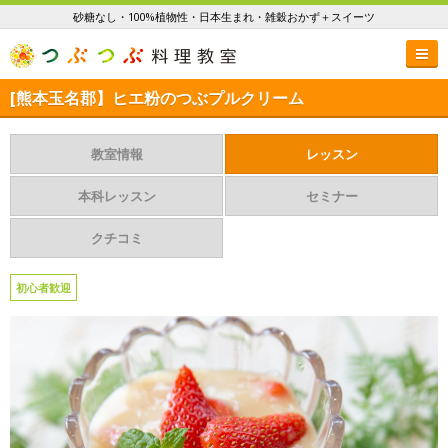
砂糖なし・100%植物性・日本生まれ・雑穀おかず＋スイーツ
[熊本玉名郡】ヒエ粉のつぶプルクリーム
教室情報
レッスン
本科レッスン
セミナー
クチコミ
初心者歓迎