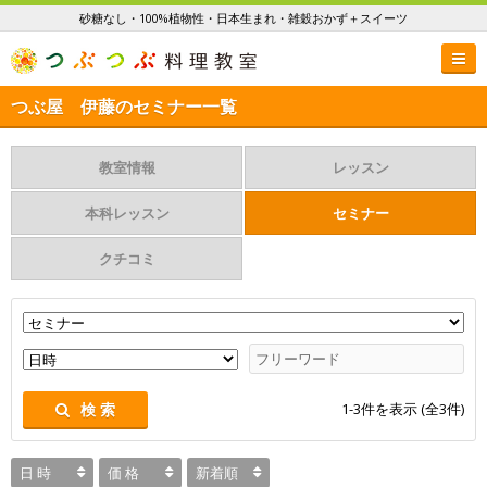
砂糖なし・100%植物性・日本生まれ・雑穀おかず＋スイーツ
つぶ屋 伊藤のセミナー一覧
教室情報
レッスン
本科レッスン
セミナー
クチコミ
1-3
件を表示 (全
3
件)
検 索
日 時
価 格
新着順