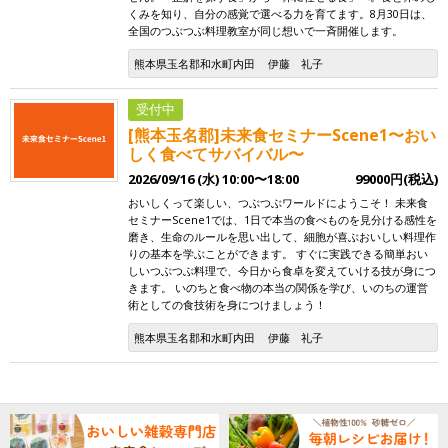
くみを知り、自分の感覚で選べる力を育てます。8月30日は、
全国のつぶつぶ料理教室が同じ想いで一斉開催します。
熊本県玉名郡和水町内田
伊藤 礼子
受付中
[熊本玉名郡]未来食セミナーScene1〜おい
しく食べてサバイバル〜
2026/09/16 (水) 10:00〜18:00
99000円(税込)
おいしくって楽しい、つぶつぶワールドにようこそ！ 未来食
セミナーScene1では、1日で本当の食べものを見分ける感性を
磨き、生命のルールを思い出して、細胞が喜ぶおいしい料理作
りの基本を学ぶことができます。 すぐに実践できる簡単おい
しいつぶつぶ料理で、今日から食卓を変えていける技が身につ
きます。 いのちと食べ物の本当の関係を学び、いのちの運営
術としての食技術を身につけましょう！
熊本県玉名郡和水町内田
伊藤 礼子