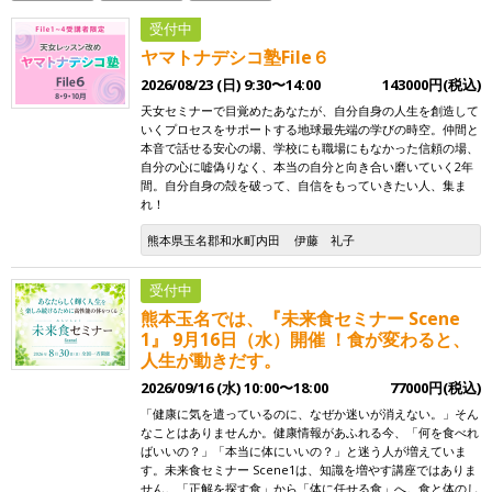
受付中
ヤマトナデシコ塾File６
2026/08/23 (日) 9:30〜14:00
143000円(税込)
天女セミナーで目覚めたあなたが、自分自身の人生を創造して
いくプロセスをサポートする地球最先端の学びの時空。仲間と
本音で話せる安心の場、学校にも職場にもなかった信頼の場、
自分の心に嘘偽りなく、本当の自分と向き合い磨いていく2年
間。自分自身の殻を破って、自信をもっていきたい人、集ま
れ！
熊本県玉名郡和水町内田
伊藤 礼子
受付中
熊本玉名では、『未来食セミナー Scene
1』 9月16日（水）開催 ！食が変わると、
人生が動きだす。
2026/09/16 (水) 10:00〜18:00
77000円(税込)
「健康に気を遣っているのに、なぜか迷いが消えない。」そん
なことはありませんか。健康情報があふれる今、「何を食べれ
ばいいの？」「本当に体にいいの？」と迷う人が増えていま
す。未来食セミナー Scene1は、知識を増やす講座ではありま
せん。「正解を探す食」から「体に任せる食」へ。食と体のし