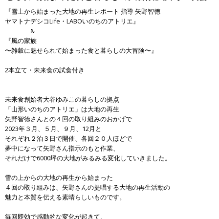
『雪上から始まった大地の再生レポート 指導 矢野智徳
ヤマトナデシコLife・LABOいのちのアトリエ』
&
『風の家族
〜雑穀に魅せられて始まった食と暮らしの大冒険〜』
2本立て・未来食の試食付き
未来食創始者大谷ゆみこの暮らしの拠点
「山形いのちのアトリエ」は大地の再生
矢野智徳さんとの４回の取り組みのおかげで
2023年３月、５月、９月、12月と
それぞれ２泊３日で開催、各回２０人ほどで
夢中になって矢野さん指示のもと作業、
それだけで6000坪の大地がみるみる変化していきました。
雪の上からの大地の再生から始まった
４回の取り組みは、矢野さんの提唱する大地の再生活動の
魅力と本質を伝える素晴らしいものです。
毎回即効で感動的な変化が起きて、