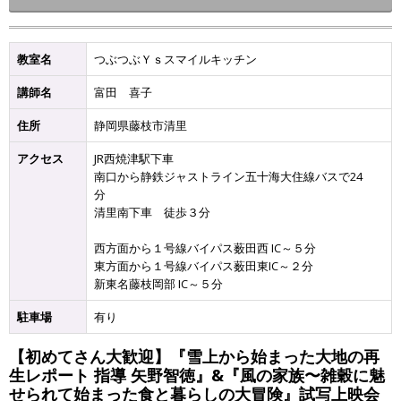
教室名
つぶつぶＹｓスマイルキッチン
講師名
富田 喜子
住所
静岡県藤枝市清里
アクセス
JR西焼津駅下車
南口から静鉄ジャストライン五十海大住線バスで24
分
清里南下車 徒歩３分
西方面から１号線バイパス薮田西 IC～５分
東方面から１号線バイパス薮田東IC～２分
新東名藤枝岡部 IC～５分
駐車場
有り
【初めてさん大歓迎】『雪上から始まった大地の再
生レポート 指導 矢野智徳』&『風の家族〜雑穀に魅
せられて始まった食と暮らしの大冒険』試写上映会