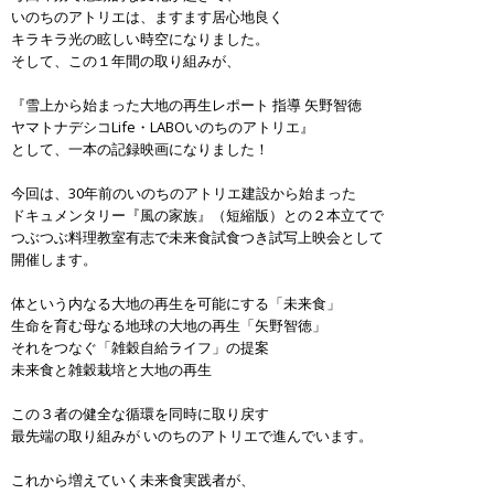
いのちのアトリエは、ますます居心地良く
キラキラ光の眩しい時空になりました。
そして、この１年間の取り組みが、
『雪上から始まった大地の再生レポート 指導 矢野智徳
ヤマトナデシコLife・LABOいのちのアトリエ』
として、一本の記録映画になりました！
今回は、30年前のいのちのアトリエ建設から始まった
ドキュメンタリー『風の家族』（短縮版）との２本立てで
つぶつぶ料理教室有志で未来食試食つき試写上映会として
開催します。
体という内なる大地の再生を可能にする「未来食」
生命を育む母なる地球の大地の再生「矢野智徳」
それをつなぐ「雑穀自給ライフ」の提案
未来食と雑穀栽培と大地の再生
この３者の健全な循環を同時に取り戻す
最先端の取り組みが いのちのアトリエで進んでいます。
これから増えていく未来食実践者が、