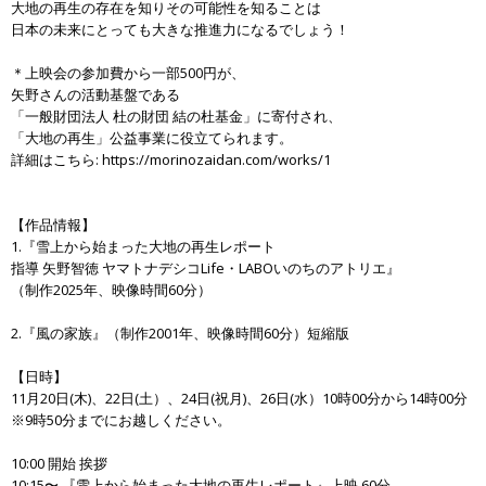
大地の再生の存在を知りその可能性を知ることは
日本の未来にとっても大きな推進力になるでしょう！
＊上映会の参加費から一部500円が、
矢野さんの活動基盤である
「一般財団法人 杜の財団 結の杜基金」に寄付され、
「大地の再生」公益事業に役立てられます。
詳細はこちら: https://morinozaidan.com/works/1
【作品情報】
1.『雪上から始まった大地の再生レポート
指導 矢野智徳 ヤマトナデシコLife・LABOいのちのアトリエ』
（制作2025年、映像時間60分）
2.『風の家族』（制作2001年、映像時間60分）短縮版
【日時】
11月20日(木)、22日(土）、24日(祝月)、26日(水）10時00分から14時00分
※9時50分までにお越しください。
10:00 開始 挨拶
10:15〜 『雪上から始まった大地の再生レポート』上映 60分