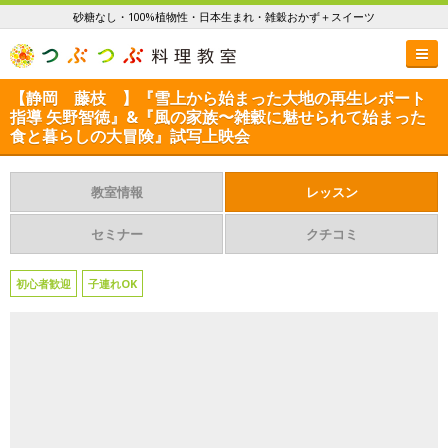
砂糖なし・100%植物性・日本生まれ・雑穀おかず＋スイーツ
【静岡 藤枝 】『雪上から始まった大地の再生レポート
指導 矢野智徳』&『風の家族〜雑穀に魅せられて始まった
食と暮らしの大冒険』試写上映会
教室情報
レッスン
セミナー
クチコミ
初心者歓迎
子連れOK