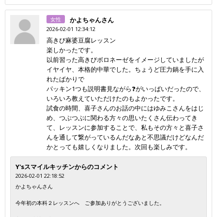
女性
かよちゃんさん
2026-02-01 12:34:12
高きび麻婆豆腐レッスン
楽しかったです。
以前習った高きびボロネーゼをイメージしていましたが
イヤイヤ、本格的中華でした。ちょうど圧力鍋を手に入
れたばかりで
パッキン1つも説明書見ながら❓がいっぱいだったので、
いろいろ教えていただけたのもよかったです。
試食の時間、喜子さんのお話の中にはゆみこさんをはじ
め、つぶつぶに関わる方々の思いたくさん伝わってき
て、レッスンに参加することで、私もその方々と喜子さ
んを通して繋がっているんだなあと不思議だけどなんだ
かとっても嬉しくなりました。次回も楽しみです。
Y'sスマイルキッチンからのコメント
2026-02-01 22:18:52
かよちゃんさん
今年初の本科２レッスンへ ご参加ありがとうございました。