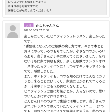
レッスンでもお伝えしたように
冷凍保存も可能ですので
保存しながら楽しんでくださいね！
女性
かよちゃんさん
2025-06-09 07:53:58
楽しみにしていたヒエフィッシュレッスン、楽しかった
です。
1番勉強になったのは板麩の戻し方です。今まで本とと
おりにやっているつもりでしたが、小さなコツがいろい
ろあり、喜子さんが丁寧に教えてくださいました。忘れ
ないうちに家で何枚も戻し、余った板麩でチンジャオロ
ース作ったらフライパンにくっつかずキラキラサインも
でて、感動しました。
また、ポテトフライも、コツを知るだけでこんなにカリ
ッと出来ることにびっくり。家族にせがまれてつくると
き、冷凍ポテトはもう必要なくなりました。
ヒエフィッシュは他に野菜がとか、入らないので、思い
ついたときにすぐ作れますね。
どんどん日々のつぶつぶ生活に活用します。喜子さんつ
ぶつぶレッスンで教えていただくメインメニューは1つ
でも、細やかなアドバイスで毎回その何倍も、私のつぶ