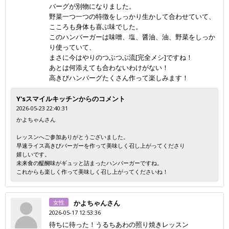
バーグが別物になりました。
野菜一つ一つの特徴をしっかり生かして合わせていて、
こころも身体も喜ぶ味でした。
このハンバーガーは味噌、塩、醤油、油、野菜をしっか
り使っていて、
まさに今はやりのつぶつぶ流[完全メシ]ですね！
あとは何添えても合わないわけがない！
高きびハンバーグたくさん作って楽しみます！
Y'sスマイルキッチンからのコメント
2026-05-23 22:40:31
かよちゃんさん
レッスンへご参加ありがとうございました。
早速ライス高きびバーガーを作って美味しく召し上がってくださり
嬉しいです。
未来食の醍醐味がギュッと詰まったハンバーガーですね。
これからも楽しく作って美味しく召し上がってくださいね！
女性
かよちゃんさん
2026-05-17 12:53:36
待ちに待った！うるちあわの照り焼きレッスン