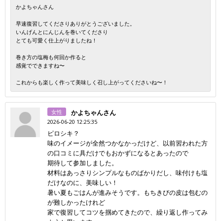
かよちゃんさん
早速復習してくださりありがとうございました。
いんげんとにんじんを巻いてくださり
とても可愛く仕上がりましたね！
巻き方の塩梅も何回か作ると
感覚でできますね〜
これからも楽しく作って美味しく召し上がってくださいね〜！
女性
かよちゃんさん
2026-06-20 12:25:35
ピロシキ？
味のイメージが全然つかなかっだけど、以前習われた方
の口コミに具だけでもおかずになるとあったので
期待して参加しました。
材料はあっさりシンプルなものばかりだし、味付けも塩
だけなのに、美味しい！
暑い夏もごはんが進みそうです。もちきびの皮は包むの
が難しかったけれど
家で復習してコツを掴めてきたので、繰り返し作ってみ