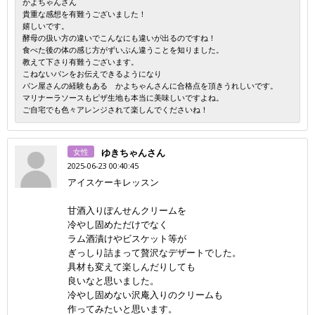
かよちゃんさん
貴重な感想を有難うございました！
嬉しいです。
酵母の扱い方の違いでこんなにも違いが出るのですね！
食べた後の体の感じ方がずいぶん違うことを知りました。
教えて下さり有難うございます。
こねないパンをお伝えできるようになり
パン屋さんの経験もある かよちゃんさんに合格点を頂きうれしいです。
マリナーラソースもピザ生地も本当に美味しいですよね。
ご自宅でも色々アレンジされて楽しんでくださいね！
女性
ゆきちゃんさん
2025-06-23 00:40:45
アイスケーキレッスン
甘酒入りぽんせんクリームを
冷やし固めただけでなく
ラム酒漬けやビスケット等が
ぎっしり詰まって贅沢なデザートでした。
具材も変えて楽しんだりしても
良いなと思いました。
冷やし固めない沢庵入りのクリームも
作ってみたいと思います。