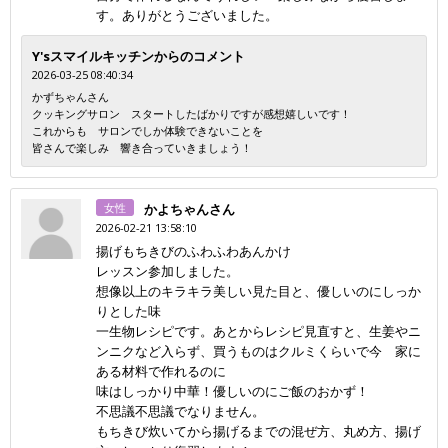
す。ありがとうございました。
Y'sスマイルキッチンからのコメント
2026-03-25 08:40:34
かずちゃんさん
クッキングサロン スタートしたばかりですが感想嬉しいです！
これからも サロンでしか体験できないことを
皆さんで楽しみ 響き合っていきましょう！
女性
かよちゃんさん
2026-02-21 13:58:10
揚げもちきびのふわふわあんかけ
レッスン参加しました。
想像以上のキラキラ美しい見た目と、優しいのにしっか
りとした味
一生物レシピです。あとからレシピ見直すと、生姜やニ
ンニクなど入らず、買うものはクルミくらいで今 家に
ある材料で作れるのに
味はしっかり中華！優しいのにご飯のおかず！
不思議不思議でなりません。
もちきび炊いてから揚げるまでの混ぜ方、丸め方、揚げ