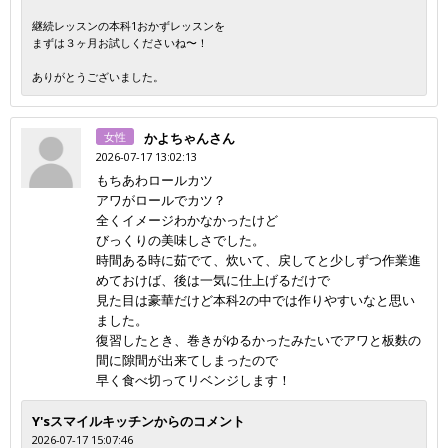
継続レッスンの本科1おかずレッスンを
まずは３ヶ月お試しくださいね〜！
ありがとうございました。
女性
かよちゃんさん
2026-07-17 13:02:13
もちあわロールカツ
アワがロールでカツ？
全くイメージわかなかったけど
びっくりの美味しさでした。
時間ある時に茹でて、炊いて、戻してと少しずつ作業進
めておけば、後は一気に仕上げるだけで
見た目は豪華だけど本科2の中では作りやすいなと思い
ました。
復習したとき、巻きがゆるかったみたいでアワと板麩の
間に隙間が出来てしまったので
早く食べ切ってリベンジします！
Y'sスマイルキッチンからのコメント
2026-07-17 15:07:46