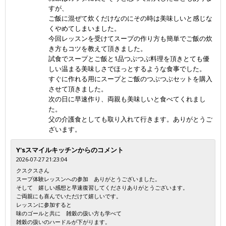
すが、
ご飯に混ぜて炊くだけなのにその時は美味しいと感じな
くやめてしまいました。
今回レッスンを受けてスープの作り方も簡単でご飯の炊
き方もコツを教えて頂きました。
試食でスープとご飯と1品つぶつぶ料理を頂きとても優
しい温まる美味しさでほっとするような食事でした。
すぐに作れる用にスープとご飯のつぶつぶセットを購入
させて頂きました。
次の日に早速作り、両親も美味しいと食べてくれまし
た。
父の介護食としても取り入れて行きます。ありがとうご
ざいます。
Y'sスマイルキッチンからのコメント
2026-07-27 21:23:04
クスクスさん
スープ体験レッスンへの参加 ありがとうございました。
そして 嬉しい感想と早速復習してくださりありがとうございます。
ご両親にも喜んでいただけて嬉しいです。
レッスンに参加すると
味のゴールと共に 雑穀の扱い方も学べて
雑穀の扱いのハードルが下がります。