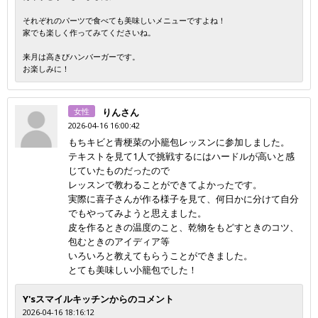
それぞれのパーツで食べても美味しいメニューですよね！
家でも楽しく作ってみてくださいね。
来月は高きびハンバーガーです。
お楽しみに！
女性
りんさん
2026-04-16 16:00:42
もちキビと青梗菜の小籠包レッスンに参加しました。
テキストを見て1人で挑戦するにはハードルが高いと感
じていたものだったので
レッスンで教わることができてよかったです。
実際に喜子さんが作る様子を見て、何日かに分けて自分
でもやってみようと思えました。
皮を作るときの温度のこと、乾物をもどすときのコツ、
包むときのアイディア等
いろいろと教えてもらうことができました。
とても美味しい小籠包でした！
Y'sスマイルキッチンからのコメント
2026-04-16 18:16:12