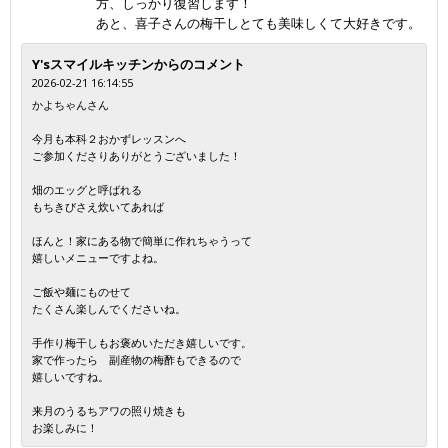
方、しっかり復習します！
あと、喜子さんの梅干しとても美味しくて大好きです。
Y'sスマイルキッチンからのコメント
2026-02-21 16:14:55
かよちゃんさん
今月も本科２おかずレッスンへ
ご参加くださりありがとうございました！
畑のエッグと呼ばれる
もちきびさえ炊いてあれば
ほんと！家にある物で簡単に作れちゃうって
嬉しいメニューですよね。
ご飯や麺にものせて
たくさん楽しんでくださいね。
手作り梅干しもお褒めいただき嬉しいです。
家で作ったら 副産物の梅酢もできるので
嬉しいですね。
来月のうるちアワの照り焼きも
お楽しみに！