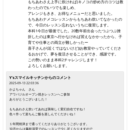
もちあわさえ上手に炊ければ(キノコの炒め方のコツは教
わったので)いつでも楽しめ、
アレンジもきき、お得なメニューだと思いました。
もちあわナメコレッスンからもちあわ炊いてなかったの
で、今日のレッスン忘れないうちに復習します。
本科1今日が最後でした。20数年前出会ったつぶつぶ挫
折したのは東京へ行かなければ習えなかかったから、子
育てや仕事との両立が難しかったー
喜子さんが(近くではないけど))お教室やっていてくださ
るおかげで、夢を復活させることができ、感謝です。
この勢いのまま本科2チャレンジします！
よろしくお願いします。
Y'sスマイルキッチンからのコメント
2025-09-13 22:03:36
かよちゃん さん
アワバジルオーブン焼きレッスンへご参加
ありがとうございました！
もちあわさえ炊いてあれば美味しく変幻自在ですね！
色々作って楽ちんご飯を楽しんでくださいね！
１年間焼津まで通ってくださりありがとうございます。
10月からは藤枝清里でのレッスンで少し近くなりますので