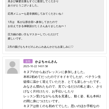
高きび麻婆豆腐もすぐに復習してくださり
ありがとうございました。
応用メニューも是非挑戦してみてくださいね！
1月は 私が山形合宿へ参加してきたので
お伝えできる体験談がたくさんありましたね〜！
圧力鍋の使い方もマスターしていただけて
嬉しいです。
2月の揚げもちキビのふわふわあんかけもお楽しみに♡
女性
かよちゃんさん
2025-10-22 14:01:58
キヌアのからあげレッスンに参加しました。
本科2初めてだったのでドキドキでしたが、ベテラン生
徒様に温かく迎えていただき、とても楽しかったです。
みなさん慣れたもので、見ているだけの私と違い、さり
げなく片付けたり、お手伝いしたり
レッスン受けながらも先を見通し、動く姿、私も本科2
の間に身につけたいです。
キヌアは炊くのも初めてでした。思いのほか手軽なの