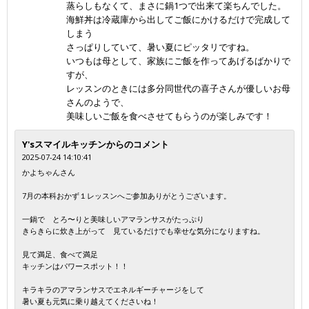
蒸らしもなくて、まさに鍋1つで出来て楽ちんでした。
海鮮丼は冷蔵庫から出してご飯にかけるだけで完成して
しまう
さっぱりしていて、暑い夏にピッタリですね。
いつもは母として、家族にご飯を作ってあげるばかりで
すが、
レッスンのときには多分同世代の喜子さんが優しいお母
さんのようで、
美味しいご飯を食べさせてもらうのが楽しみです！
Y'sスマイルキッチンからのコメント
2025-07-24 14:10:41
かよちゃんさん
7月の本科おかず１レッスンへご参加ありがとうございます。
一鍋で とろ〜りと美味しいアマランサスがたっぷり
きらきらに炊き上がって 見ているだけでも幸せな気分になりますね。
見て満足、食べて満足
キッチンはパワースポット！！
キラキラのアマランサスでエネルギーチャージをして
暑い夏も元気に乗り越えてくださいね！