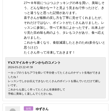
27〜８年前につぶつぶクッキングの本を買い、美味しそ
う、どんな味かなー？と見よう見まねで作ったけど、き
っと違うなと思った記憶があります。
喜子さんが板麩の戻し方を丁寧に見せてくれましたが、
それだけではない、ポイントがたくさんありました。レ
ッスンに参加し、学べて本当によかったです。出来上が
り見た目め味も肉のよう、タレもコクがあり、食べ応え
ありました。
これから暑くなり、食欲減退したときのため(多分ないと
思うけど)
たくさん作って冷凍しておきます！
Y'sスマイルキッチンからのコメント
2026-05-23 22:41:59
一カップのうるちアワを炊いて半分使ってたくさんのナゲット生地ができま
したね！
レッスンでしかお伝えできないたくさんのポイントを掴んでいただけて嬉し
いです。
これからも楽しく作ってたくさん冷凍保存して
手軽に美味しく楽しんでくださいね。
女性
ゆずさん