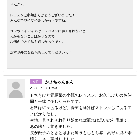
りんさん
レッスンご参加ありがとうございました！
みんなでワイワイ楽しかったですね。
コツやアイディアは レッスンに参加されないと
わからないことばかりなので
お伝えできて私も嬉しかったです。
蒸す以外にも色々楽しんでくださいね！
女性
かよちゃんさん
2026-04-16 14:50:01
もちきびと青梗菜の小籠包レッスン、お久しぶりのお仲
間と一緒に楽しかったです。
材料は細々あるけど、青菜を除けばストックしてあるモ
ノばかりだし、
生地、具それぞれ作り始めれば流れは思いの外簡単で、
あの味とは驚きました。
皮が餃子のときとはまた違うもちもち感、高野豆腐の素
晴らしさ、実感しました。