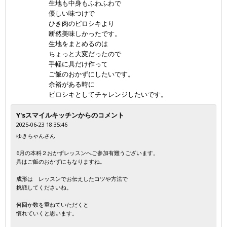
生地も中身もふわふわで
優しい味つけで
ひき肉のピロシキより
断然美味しかったです。
生地をまとめるのは
ちょっと大変だったので
手軽に具だけ作って
ご飯のおかずにしたいです。
余裕がある時に
ピロシキとしてチャレンジしたいです。
Y'sスマイルキッチンからのコメント
2025-06-23 18:35:46
ゆきちゃんさん
6月の本科２おかずレッスンへご参加有難うございます。
具はご飯のおかずにもなりますね。
成形は レッスンでお伝えしたコツや方法で
挑戦してくださいね。
何回か数を重ねていただくと
慣れていくと思います。