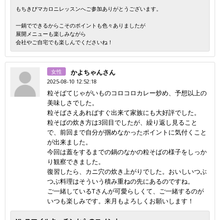
もちきびマカロニレッスンへご参加ありがとうございます。
一鍋でできるからこそのポイントも色々ありましたが
展開メニューも楽しみながら
会社やご自宅でも楽しんでくださいね！
女性
かよちゃんさん
2025-08-10 12:52:18
粒そばてじゃがいものコロコロカレー炒め、予想以上の
美味しさでした。
粒そばさえあればすぐ出来て家族にも大好評でした。
粒そばの炊き方は3回目でしたが、繰り返し見ること
で、前回まで自分が掴めなかったポイントに気付くこと
が出来ました。
今回は蓋をするまでの鍋のなかの粒そばの様子をしっか
り観察できました。
復習したら、カニ穴の炊き上がりでした。おいしいつぶ
つぶ料理はそういう積み重ねの先にあるのですね。
ご一緒しているTさんが可愛らしくて、ご一緒するのが
いつも楽しみです。来月もよろしくお願いします！