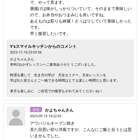
で、やって見ます。
唐揚げは味がしっかりついていて、そのままで美味しい
ので、お弁当やおつまみにも良いですね。
あえものは彩りも綺麗！さっぱりしていて美味しかった
です。
早く復習したいです。
Y'sスマイルキッチンからのコメント
2025-11-16 23:03:56
かよちゃんさん
本科2おかずレッスンへご参加ありがとうございました。
料理を通して 生き方の学び 天女セミナー、天女レッスンを
学ばれた皆さんとご一緒できる時間はとても楽しい時間だと思います。
来月も楽しみに ご自宅での復習もされてみてくださいね！
女性
かよちゃんさん
2025-09-13 14:22:02
アワバジルオーブン焼き
見た目思い切り洋風ですが、こんなにご飯と合うとは思
いませんでした。