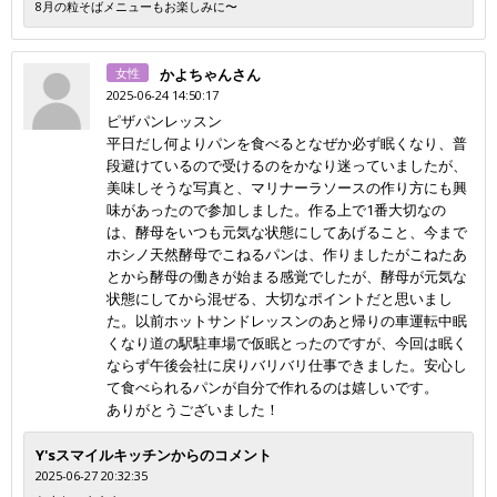
8月の粒そばメニューもお楽しみに〜
女性
かよちゃんさん
2025-06-24 14:50:17
ピザパンレッスン
平日だし何よりパンを食べるとなぜか必ず眠くなり、普
段避けているので受けるのをかなり迷っていましたが、
美味しそうな写真と、マリナーラソースの作り方にも興
味があったので参加しました。作る上で1番大切なの
は、酵母をいつも元気な状態にしてあげること、今まで
ホシノ天然酵母でこねるパンは、作りましたがこねたあ
とから酵母の働きが始まる感覚でしたが、酵母が元気な
状態にしてから混ぜる、大切なポイントだと思いまし
た。以前ホットサンドレッスンのあと帰りの車運転中眠
くなり道の駅駐車場で仮眠とったのですが、今回は眠く
ならず午後会社に戻りバリバリ仕事できました。安心し
て食べられるパンが自分で作れるのは嬉しいです。
ありがとうございました！
Y'sスマイルキッチンからのコメント
2025-06-27 20:32:35