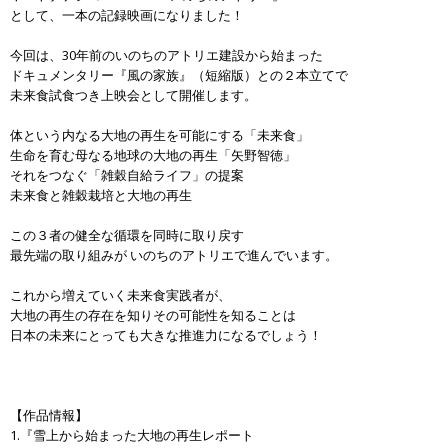
として、一本の記録映画になりました！
今回は、30年前のいのちのアトリエ建設から始まった
ドキュメンタリー『風の家族』（短縮版）との２本立てで
未来食試食つき上映会として開催します。
体という内なる大地の再生を可能にする「未来食」
生命を育む母なる地球の大地の再生「矢野智徳」
それをつなぐ「雑穀自給ライフ」の提案
未来食と雑穀栽培と大地の再生
この３者の健全な循環を同時に取り戻す
最先端の取り組みが いのちのアトリエで進んでいます。
これから増えていく未来食実践者が、
大地の再生の存在を知りその可能性を知ることは
日本の未来にとっても大きな推進力になるでしょう！
【作品情報】
1.『雪上から始まった大地の再生レポート