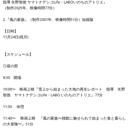
指導 矢野智徳 ヤマトナデシコLife・LABOいのちのアトリエ』
（制作2025年、映像時間77分）
2.『風の家族』（制作2001年、映像時間51分）短縮版
【日時】
11月24日(祝月)
【スケジュール】
◎昼の部
9:30 開場
10:00〜 映画上映『雪上から始まった大地の再生レポート 指導 矢野
智徳 ヤマトナデシコLife・LABO いのちのアトリエ』77分
11:30 休憩
11:40〜 映画上映 『風の家族〜雑穀に魅せられて始まった食と暮らし
の大冒険〜』51分