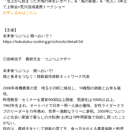
『雪上から始まった大地の再生レポート』&『風の家族』&『杜人』3本立
て上映会+荒川流域連携トークショー
お申し込みはこちら
【主催】
未来食つぶつぶ 畑へおいで！
https://tubutubu-cooking.jp/schools/detail/34
◎岩崎信子 農耕天女 つぶつぶマザー
未来食つぶつぶ 畑へおいで!
畑と食卓をつなぐ！雑穀栽培体験ネットワーク代表
2006年有機農業の里 埼玉小川町に移住し、10種類の雑穀とお米を栽
培。
料理教室・セミナーを通算900回以上開催、受講生は10000人以上。
1963年生まれ。オートバイで日本一周一人旅が趣味。女性ライダークラ
ブのリーダーを15年務め、世界一過酷なラリーに参戦。2003年につぶつ
ぶと出会い家族で暮らしの大転換! お米は18年間家族で自給し買ったこと
がない。
現在は、農耕天女として雑穀の育て方、食べ方を伝える農業体験と料理