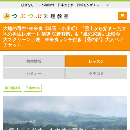
砂糖なし・100%植物性・日本生まれ・雑穀おかず＋スイーツ
大地の再生×未来食《埼玉・小川町》『雪上から始まった大
地の再生レポート 指導 矢野智徳』&『風の家族』上映会
大スクリーン上映 未来食ランチ付き【昼の部】大人ペア
チケット
教室情報
レッスン
セミナー
クチコミ
初心者歓迎
子連れOK