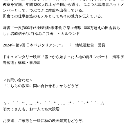
教室を実施。年間1200人以上が全国から通う。つぶつぶ栽培者ネットメ
ンバーとして、つぶつぶに雑穀を出荷している。
田舎での仕事創造のモデルとしてもその魅力を伝えている。
著書『一反(300坪)の雑穀畑×未来食で 楽々年収1000万超えの田舎暮ら
し』岩崎信子/大谷ゆみこ共著 ヒカルランド
2024年 第9回 日本ベジタリアンアワード 地域活動賞 受賞
ドキュメンタリー映画『雪上から始まった大地の再生レポート 指導 矢
野智徳』構成・事務局
＜お問い合わせ＞
「こちらの教室に問い合わせる」からどうぞ
☆・゜゜・*:.。..。.:*・゜゜・*:.。. .。.:*・゜゜・*゜゜・.☆
初めてさんも、お一人でも大歓迎!
お友達、ご家族と一緒に秋の映画鑑賞をどうぞ。