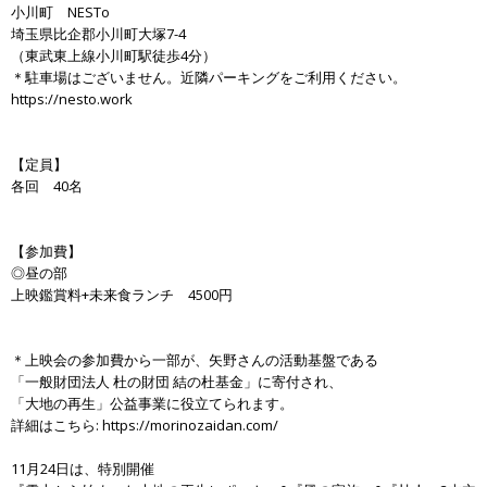
小川町 NESTo
埼玉県比企郡小川町大塚7-4
（東武東上線小川町駅徒歩4分）
＊駐車場はございません。近隣パーキングをご利用ください。
https://nesto.work
【定員】
各回 40名
【参加費】
◎昼の部
上映鑑賞料+未来食ランチ 4500円
＊上映会の参加費から一部が、矢野さんの活動基盤である
「一般財団法人 杜の財団 結の杜基金」に寄付され、
「大地の再生」公益事業に役立てられます。
詳細はこちら: https://morinozaidan.com/
11月24日は、特別開催