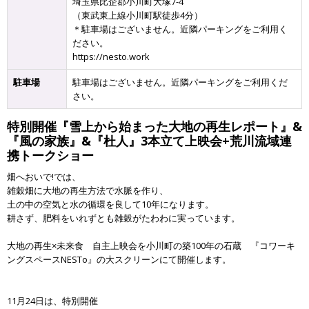
埼玉県比企郡小川町大塚7-4
（東武東上線小川町駅徒歩4分）
＊駐車場はございません。近隣パーキングをご利用く
ださい。
https://nesto.work
駐車場
駐車場はございません。近隣パーキングをご利用くだ
さい。
特別開催『雪上から始まった大地の再生レポート』&
『風の家族』&『杜人』3本立て上映会+荒川流域連
携トークショー
畑へおいで!では、
雑穀畑に大地の再生方法で水脈を作り、
土の中の空気と水の循環を良して10年になります。
耕さず、肥料をいれずとも雑穀がたわわに実っています。
大地の再生×未来食 自主上映会を小川町の築100年の石蔵 『コワーキ
ングスペースNESTo』の大スクリーンにて開催します。
11月24日は、特別開催