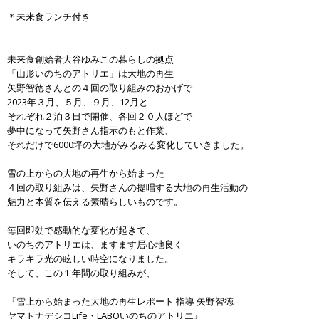
＊未来食ランチ付き
未来食創始者大谷ゆみこの暮らしの拠点
「山形いのちのアトリエ」は大地の再生
矢野智徳さんとの４回の取り組みのおかげで
2023年３月、５月、９月、12月と
それぞれ２泊３日で開催、各回２０人ほどで
夢中になって矢野さん指示のもと作業、
それだけで6000坪の大地がみるみる変化していきました。
雪の上からの大地の再生から始まった
４回の取り組みは、矢野さんの提唱する大地の再生活動の
魅力と本質を伝える素晴らしいものです。
毎回即効で感動的な変化が起きて、
いのちのアトリエは、ますます居心地良く
キラキラ光の眩しい時空になりました。
そして、この１年間の取り組みが、
『雪上から始まった大地の再生レポート 指導 矢野智徳
ヤマトナデシコLife・LABOいのちのアトリエ』