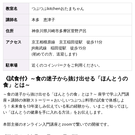
教室名
つぶつぶkitchenおたまちゃん
講師名
本多 恵津子
住所
神奈川県川崎市多摩区菅野戸呂
アクセス
京王相模原線 京王稲田堤駅 徒歩11分
JR南武線 稲田堤駅 徒歩15分
(初めての方、送迎します)
駐車場
近くのコインパークをご利用ください。
《試食付》～食の迷子から抜け出せる「ほんとうの
食」とは～
～食の迷子から抜け出せる「ほんとうの食」とは？～ 座学で学ぶ入門講
座＋講師の体験ストーリー＋おいしいつぶつぶ料理の試食で体感しよ
う！未来食を13年楽しみ伝えている私の経験から、いまこそ知ってほし
い「ほんとうの健康を手に入れる方法」をお伝えします。
本部主催のオンライン入門講座とzoomで繋いでの開催です。