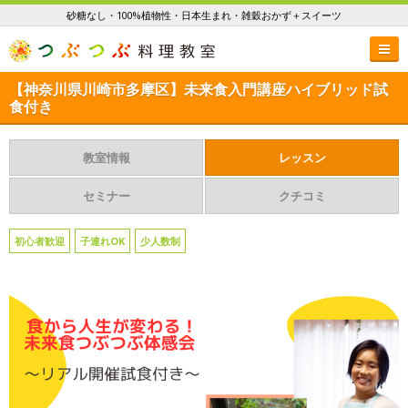
砂糖なし・100%植物性・日本生まれ・雑穀おかず＋スイーツ
【神奈川県川崎市多摩区】未来食入門講座ハイブリッド試
食付き
教室情報
レッスン
セミナー
クチコミ
初心者歓迎
子連れOK
少人数制