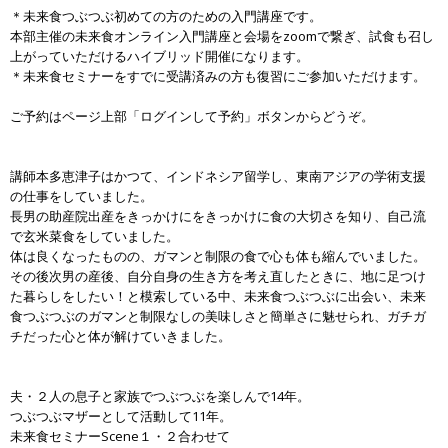
＊未来食つぶつぶ初めての方のための入門講座です。
本部主催の未来食オンライン入門講座と会場をzoomで繋ぎ、試食も召し
上がっていただけるハイブリッド開催になります。
＊未来食セミナーをすでに受講済みの方も復習にご参加いただけます。
ご予約はページ上部「ログインして予約」ボタンからどうぞ。
講師本多恵津子はかつて、インドネシア留学し、東南アジアの学術支援
の仕事をしていました。
長男の助産院出産をきっかけにをきっかけに食の大切さを知り、自己流
で玄米菜食をしていました。
体は良くなったものの、ガマンと制限の食で心も体も縮んでいました。
その後次男の産後、自分自身の生き方を考え直したときに、地に足つけ
た暮らしをしたい！と模索している中、未来食つぶつぶに出会い、未来
食つぶつぶのガマンと制限なしの美味しさと簡単さに魅せられ、ガチガ
チだった心と体が解けていきました。
夫・２人の息子と家族でつぶつぶを楽しんで14年。
つぶつぶマザーとして活動して11年。
未来食セミナーScene１・２合わせて