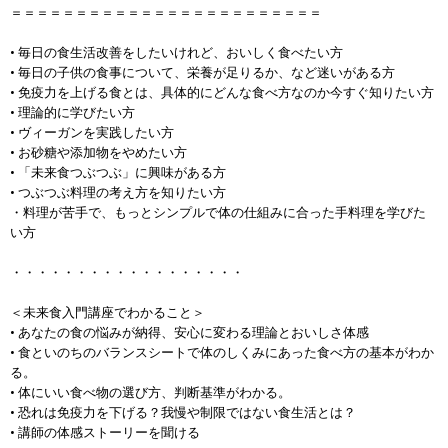
＝＝＝＝＝＝＝＝＝＝＝＝＝＝＝＝＝＝＝＝＝＝＝＝
• 毎日の食生活改善をしたいけれど、おいしく食べたい方
• 毎日の子供の食事について、栄養が足りるか、など迷いがある方
• 免疫力を上げる食とは、具体的にどんな食べ方なのか今すぐ知りたい方
• 理論的に学びたい方
• ヴィーガンを実践したい方
• お砂糖や添加物をやめたい方
• 「未来食つぶつぶ」に興味がある方
• つぶつぶ料理の考え方を知りたい方
・料理が苦手で、もっとシンプルで体の仕組みに合った手料理を学びた
い方
・・・・・・・・・・・・・・・・・・
＜未来食入門講座でわかること＞
• あなたの食の悩みが納得、安心に変わる理論とおいしさ体感
• 食といのちのバランスシートで体のしくみにあった食べ方の基本がわか
る。
• 体にいい食べ物の選び方、判断基準がわかる。
• 恐れは免疫力を下げる？我慢や制限ではない食生活とは？
• 講師の体感ストーリーを聞ける