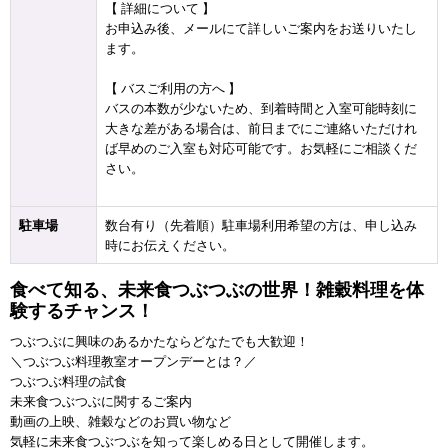
【 詳細について 】
お申込み後、メールにて詳しいご案内をお送りいたし
ます。
【 バスご利用の方へ 】
バスの本数が少ないため、到着時間と入室可能時刻に
大きな差がある場合は、前日までにご連絡いただけれ
ば早めのご入室も対応可能です。お気軽にご相談くだ
さい。
駐車場
数台有り（先着順）駐車場利用希望の方は、申し込み
時にお伝えください。
食べて知る、未来食つぶつぶの世界！雑穀料理を体
験するチャンス！
つぶつぶに興味のあるかたならどなたでも大歓迎！
＼つぶつぶ料理教室オープンデーとは？／
つぶつぶ料理の試食
未来食つぶつぶに関するご案内
動画の上映、雑穀などのお買い物など
気軽に未来食つぶつぶを知って楽しめる日として開催します。