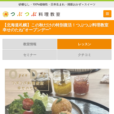
砂糖なし・100%植物性・日本生まれ・雑穀おかず＋スイーツ
【北海道札幌】この秋だけの特別復活！つぶつぶ料理教室
幸せのたね”オープンデー”
教室情報
レッスン
セミナー
クチコミ