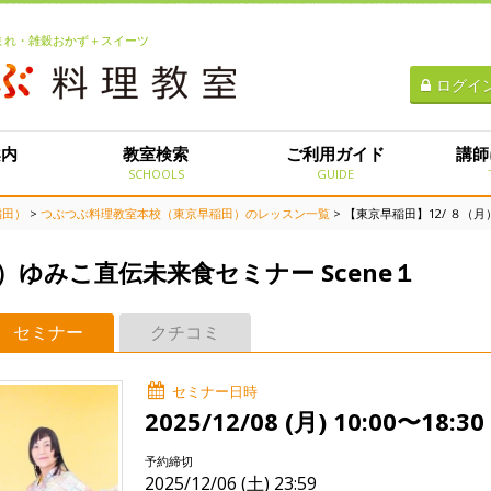
生まれ・雑穀おかず＋スイーツ
ログイ
案内
教室検索
ご利用ガイド
講師
E
SCHOOLS
GUIDE
稲田）
>
つぶつぶ料理教室本校（東京早稲田）のレッスン一覧
> 【東京早稲田】12/ ８（
）ゆみこ直伝未来食セミナー Scene１
セミナー
クチコミ
セミナー日時
2025/12/08 (月) 10:00〜18:30
予約締切
2025/12/06 (土) 23:59