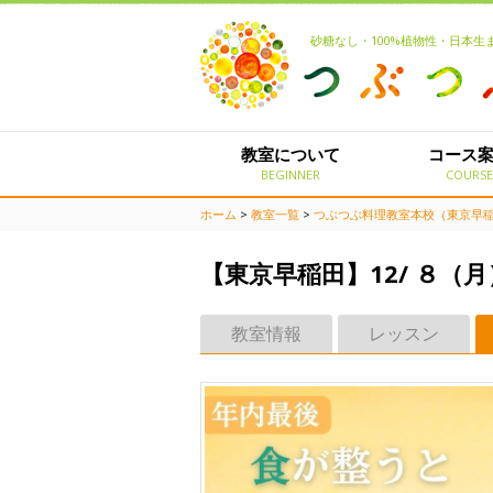
砂糖なし・100%植物性・日本
教室について
コース
BEGINNER
COURS
ホーム
>
教室一覧
>
つぶつぶ料理教室本校（東京早
【東京早稲田】12/ ８（月
教室情報
レッスン