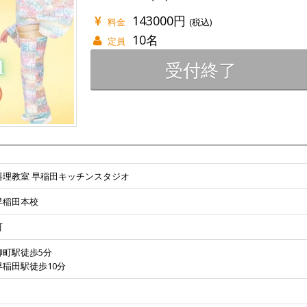
143000円
料金
(税込)
10名
定員
受付終了
料理教室 早稲田キッチンスタジオ
早稲田本校
町
柳町駅徒歩5分
稲田駅徒歩10分