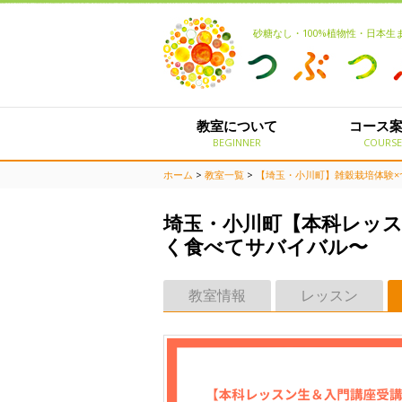
砂糖なし・100%植物性・日本
教室について
コース
BEGINNER
COURS
ホーム
>
教室一覧
>
【埼玉・小川町】雑穀栽培体験×
埼玉・小川町【本科レッス
く食べてサバイバル〜
教室情報
レッスン