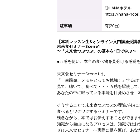
◎HANAホテル
https://hana-hote
駐車場
有(20台)
【本科レッスン生&オンライン入門講座受講
未来食セミナーScene1
〜「未来食つぶつぶ」の基本を1日で学ぶ〜
●五感を使い、本当の食べ物を見分ける感覚を
未来食セミナーScene1は、
「一生懸命、メモをとってお勉強！」するの
見て、聴いて、食べて・・・五感を駆使して
あなたの中に眠っている本能を目覚めさせ、
そうすることで未来食つぶつぶの理論が心に
食べるとワクワクするセミナーです。
残念ながら、本ではお伝えすることができま
知識から自由になるプロセスは、知識ではお
ぜひ未来食セミナーへ実際に足を運び、あな