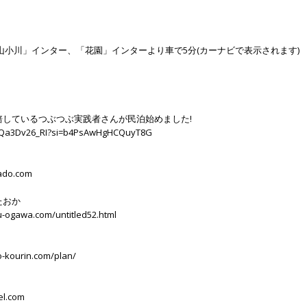
山小川」インター、「花園」インターより車で5分(カーナビで表示されます)
培しているつぶつぶ実践者さんが民泊始めました!
/8Qa3Dv26_RI?si=b4PsAwHgHCQuyT8G
ado.com
たおか
-ogawa.com/untitled52.html
-kourin.com/plan/
tel.com