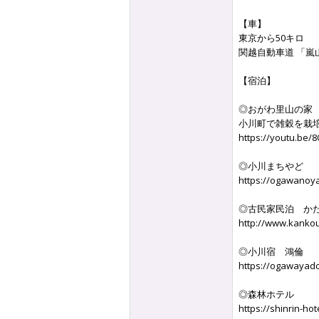
【車】
東京から50キロ
関越自動車道 「嵐
【宿泊】
◎おがわ里山の家
小川町で雑穀を栽
https://youtu.be
◎小川まちやど
https://ogawanoy
◎古民家民泊 か
http://www.kankou
◎小川宿 鴻倫
https://ogawayado
◎森林ホテル
https://shinrin-ho