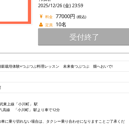
2025/12/26 (金) 23:59
77000円
料金
(税込)
10名
定員
受付終了
雑穀栽培体験×つぶつぶ料理レッスン 未来食つぶつぶ 畑へおいで!
町
武東上線「小川町」 駅
R八高線 「小川町」 駅より車で12分
の車に乗り切れない場合は、タクシー乗り合わせになりますことご了承くだ