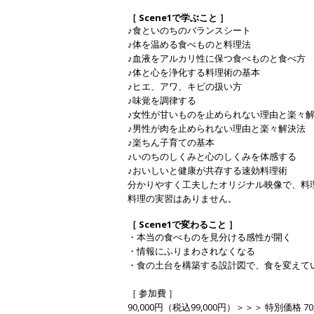
［ Scene1で学ぶこと ］
♪食といのちのバランスシート
♪体を温める食べものと料理法
♪血液をアルカリ性に保つ食べものと食べ方
♪体と心を浄化する料理術の基本
♪ヒエ、アワ、キビの扱い方
♪味覚を調律する
♪女性が甘いものを止められない理由と楽々
♪男性が肉を止められない理由と楽々解決法
♪楽ちん子育ての基本
♪いのちのしくみと心のしくみを体感する
♪おいしいと健康が共存する速効料理術
分かりやすく工夫したオリジナル映像で、料
料理の実習はありません。
［ Scene1で変わること ］
・本当の食べものを見分ける感性が開く
・情報にふりまわされなくなる
・食の土台を構築する設計図で、食を変えて
［ 参加費 ］
90,000円（税込99,000円）＞＞＞ 特別価格 70