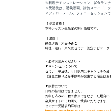
※
料理デモンストレーション、試食ランチ
※受講後は、講義動画、講義スライド、ク
※
フォローメール、フォローセッションで
［ 参加資格 ］
本科レッスン生限定の割引価格です。
［ 講師 ］
動画講義：大谷ゆみこ
料理・進行：未来食セミナー認定ナビゲータ
＜必ずお読みください＞
▼キャンセルについて
セミナー申込後、８日以内はキャンセルを受
（返金に振り込み手数料が発生する場合はお
▼振替について
日程の振替はできません。
お申し込みの日程で参加できなかった場合に
会員サイトにて動画でご受講いただけます。
セミナー受講規約詳細は
http://www.tsubutsubu.jp/upload/seminar_