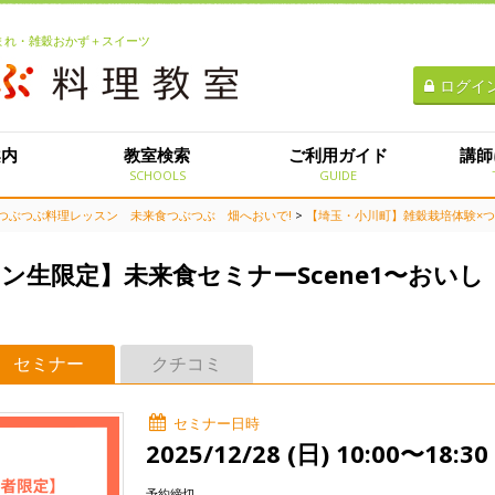
生まれ・雑穀おかず＋スイーツ
ログイ
案内
教室検索
ご利用ガイド
講師
E
SCHOOLS
GUIDE
つぶつぶ料理レッスン 未来食つぶつぶ 畑へおいで!
>
【埼玉・小川町】雑穀栽培体験×つぶつ
ン生限定】未来食セミナーScene1〜おいし
セミナー
クチコミ
セミナー日時
2025/12/28 (日) 10:00〜18:30
予約締切