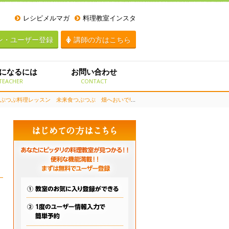
レシピメルマガ
料理教室インスタ
ン・ユーザー登録
講師の方はこちら
になるには
お問い合わせ
TEACHER
CONTACT
ぶ料理レッスン 未来食つぶつぶ 畑へおいで!のレッスン一覧
> 埼玉・小川町【本科