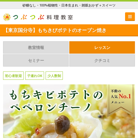
砂糖なし・100%植物性・日本生まれ・雑穀おかず＋スイーツ
【東京国分寺】もちきびポテトのオーブン焼き
教室情報
レッスン
セミナー
クチコミ
初心者歓迎
子連れOK
少人数制