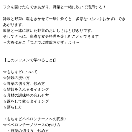
フタを開けたらできあがり、野菜と一緒に炊いて活用する！
雑穀と野菜に塩をきかせて一緒に炊くと、多彩なつぶつぶおかずにでき
あがります。
穀物と一緒に炊いた野菜のおいしさはとびきりです。
そしてさらに、多彩な変身料理を楽しむことができます
～大谷ゆみこ「つぶつぶ雑穀おかず」より～
【このレッスンで学べること]】
☆もちキビについて
☆雑穀の洗い方
☆野菜の切り方、炒め方
☆雑穀を入れるタイミング
☆具材の調味料の合わせ方
☆蓋をして煮るタイミング
☆蒸らし方
〈もちキビペペロンチーノへの変身〉
☆ペペロンチーノソースの作り方
・野菜の切り方、炒め方