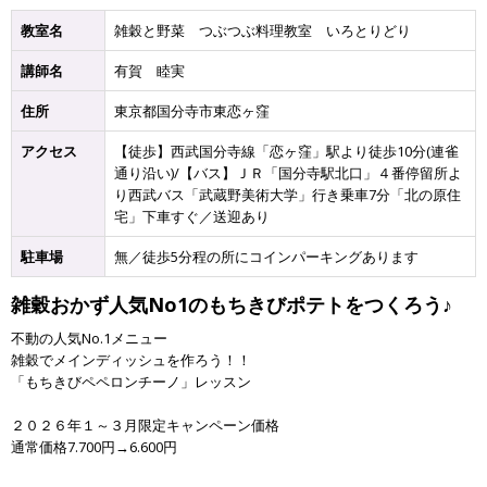
教室名
雑穀と野菜 つぶつぶ料理教室 いろとりどり
講師名
有賀 睦実
住所
東京都国分寺市東恋ヶ窪
アクセス
【徒歩】西武国分寺線「恋ヶ窪」駅より徒歩10分(連雀
通り沿い)/【バス】ＪＲ「国分寺駅北口」４番停留所よ
り西武バス「武蔵野美術大学」行き乗車7分「北の原住
宅」下車すぐ／送迎あり
駐車場
無／徒歩5分程の所にコインパーキングあります
雑穀おかず人気No1のもちきびポテトをつくろう♪
不動の人気No.1メニュー
雑穀でメインディッシュを作ろう！！
「もちきびペペロンチーノ」レッスン
２０２６年１～３月限定キャンペーン価格
通常価格7.700円→6.600円