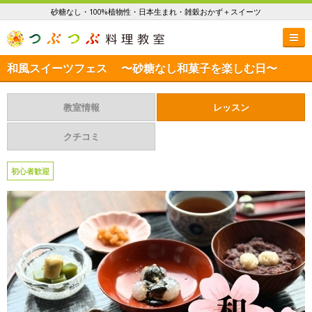
砂糖なし・100%植物性・日本生まれ・雑穀おかず＋スイーツ
和風スイーツフェス 〜砂糖なし和菓子を楽しむ日〜
教室情報
レッスン
クチコミ
初心者歓迎