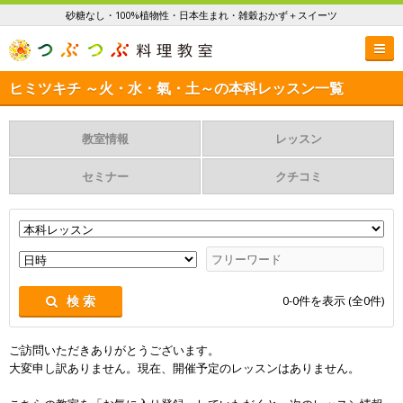
砂糖なし・100%植物性・日本生まれ・雑穀おかず＋スイーツ
ヒミツキチ ～火・水・氣・土～の本科レッスン一覧
教室情報
レッスン
セミナー
クチコミ
0-0
件を表示 (全
0
件)
検 索
ご訪問いただきありがとうございます。
大変申し訳ありません。現在、開催予定のレッスンはありません。