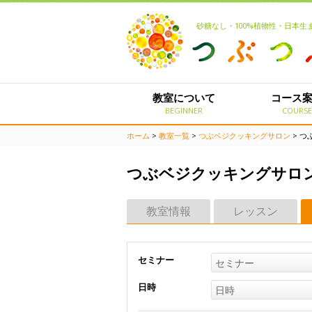
砂糖なし・100%植物性・日本
教室について
コース
BEGINNER
COURS
ホーム
>
教室一覧
>
つぶベジクッキングサロン
> 
つぶベジクッキングサロ
教室情報
レッスン
セミナー
セミナー
日時
日時