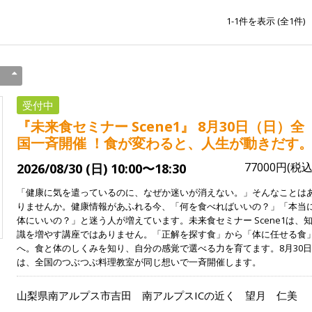
1-1
件を表示 (全
1
件)
受付中
『未来食セミナー Scene1』 8月30日（日）全
国一斉開催 ！食が変わると、人生が動きだす
77000円(税込
2026/08/30 (日) 10:00〜18:30
「健康に気を遣っているのに、なぜか迷いが消えない。」そんなことは
りませんか。健康情報があふれる今、「何を食べればいいの？」「本当
体にいいの？」と迷う人が増えています。未来食セミナー Scene1は、
識を増やす講座ではありません。「正解を探す食」から「体に任せる食
へ。食と体のしくみを知り、自分の感覚で選べる力を育てます。8月30日
は、全国のつぶつぶ料理教室が同じ想いで一斉開催します。
山梨県南アルプス市吉田 南アルプスICの近く
望月 仁美