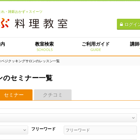
生まれ・雑穀おかず＋スイーツ
ログイ
案内
教室検索
ご利用ガイド
講師
E
SCHOOLS
GUIDE
つぶベジクッキングサロンのレッスン一覧
ンのセミナー一覧
セミナー
クチコミ
フリーワード