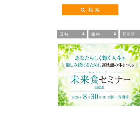
検 索
日 時
価 格
新着順