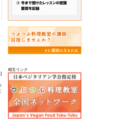
。
相互リンク
)
あ
に
知
」