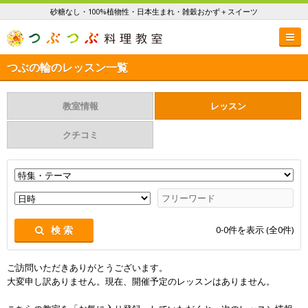
砂糖なし・100%植物性・日本生まれ・雑穀おかず＋スイーツ
つぶの輪のレッスン一覧
教室情報
レッスン
クチコミ
0-0
件を表示 (全
0
件)
検 索
ご訪問いただきありがとうございます。
大変申し訳ありません。現在、開催予定のレッスンはありません。