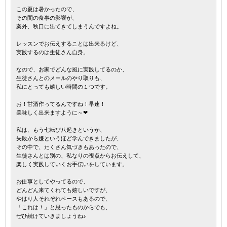
この夏は暑かったので、
その間の食事の影響が、
案外、秋口に出てきてしまうんですよね。
レッスンでお伝えすることは出来るけど、
実践するのは生徒さん自身。
なので、お家でどんな風に実践してるのか、
生徒さんとのメールのやり取りも、
私にとっても嬉しい時間の１つです。
お！甘酒作ってるんですね！早速！
美味しく出来ますように～❤
私は、もう七転び八起きというか、
失敗から嫌というほど学んできましたが、
その中で、たくさん気づきもあったので、
生徒さんとは別の、私なりの視点からお伝えして、
楽しく実践していくお手伝いをしています。
お仕事としてやってるので、
どんどん来てくれても嬉しいですが、
やはり人それぞれペースもあるので、
「これは！」と思ったものからでも、
ぜひ続けていきましょうね♪