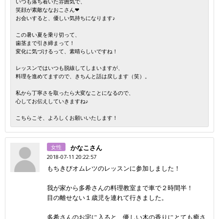
いつも落ち着いた雰囲気で、
笑顔が素敵ななおこさん❤
お会いすると、優しい気持ちになります♪
この暑い夏を乗り切って、
歯茎まで引き締まって！
変化に気づけるって、素晴らしいですね！
レッスンではいつも脱線してしまいますが、
料理を進めてますので、きちんと話は戻します（笑）。
私から丁寧さを取ったら大変なことになるので、
心してお伝えしていきますね♪
こちらこそ、よろしくお願いいたします！
女性
かなこさん
2018-07-11 20:22:57
もちきびオムレツのレッスンに参加しました！
我が家から多希さんの料理教室まで車で２時間半！
目の離せない１歳児を連れて行きました。
多希さんのお宅に入ると、優しい木の香りにとても癒さ