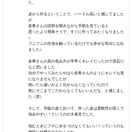
た。
皮から作るということで、ハードル高いと感じてました
が
多希さんの説明を聞きながら手順を見ていると
思ったより簡単そうで、すぐに作ってみたくなりました
♪
フニフニの生地を触っているだけでも幸せな気分になれ
ました♪
多希さんの具の包み方が手早くキレイだったので流石だ
なと思いました
自分でやってみたらやはり多希さんのようにキレイな形
になりませんでしたが
焼いたら違いがよく分からなくなっていたので
形にそこまでこだわらなくてもいいんだな、と感じまし
た（笑）
そして、市販の皮と比べて、作った皮は柔軟性が高くて
包みやすい！というのが大発見でした。
包むときにフチに水をつけなくてもいい！っていうのも
地味に結構ラクだな！とか