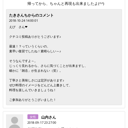
帰ってから、ちゃんと再現も出来ましたよ(^^)
たきさんちからのコメント
2018-10-24 14:00:01
えび さん❤
クチコミ投稿ありがとうございます♪
最速！？っていうくらいの、
素早い復習でしたね！素晴らしい～♪
そうなんですよ～。
じっくり見れるから、さらに気づくことが出来ますし、
確かに「雑念」が生まれない（笑）。
丁寧さと美味しさには定評があります♪
ぜひ料理のイメージをどんどん上書きして、
料理を楽しんでいきましょうね！
ご参加ありがとうございました！
女性
山内さん
2018-09-17 23:27:00