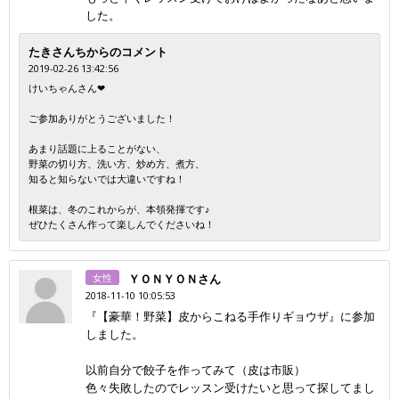
した。
たきさんちからのコメント
2019-02-26 13:42:56
けいちゃんさん❤
ご参加ありがとうございました！
あまり話題に上ることがない、
野菜の切り方、洗い方、炒め方、煮方、
知ると知らないでは大違いですね！
根菜は、冬のこれからが、本領発揮です♪
ぜひたくさん作って楽しんでくださいね！
女性
ＹＯＮＹＯＮさん
2018-11-10 10:05:53
『【豪華！野菜】皮からこねる手作りギョウザ』に参加
しました。
以前自分で餃子を作ってみて（皮は市販）
色々失敗したのでレッスン受けたいと思って探してまし