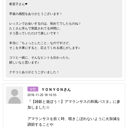
希里子さん❤
早速の感想をありがとうございます！
レッスンでお会いするのは、初めてでしたものね！
たくさん学んで実践されてる仲間に、
そう思っていただけて嬉しいです！
本当に「ちょっとしたこと」なのですけど、
そこを大事にすると、応えてくれる感じがします♪
コツと一緒に、そんなヒントも伝わったら、
嬉しいなと思います♪
クチコミありがとうございました！
女性
ＹＯＮＹＯＮさん
2018-11-20 18:16:55
『【雑穀と遊ぼう！】アマランサスの和風パスタ』に参
加しました☆
アマランサスを炊く時、噴きこぼれないように火加減を
調節することや