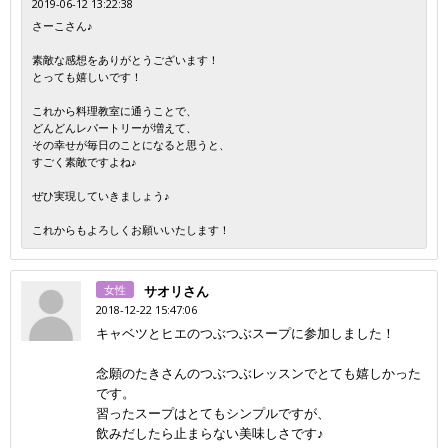
2019-06-12 13:22:38
さーこさん♪
素敵な感想をありがとうございます！
とっても嬉しいです！
これから料理教室に通うことで、
どんどんレパートリーが増えて、
その幸せが毎日のことになると思うと、
すごく素敵ですよね♪
ぜひ実現していきましょう♪
これからもよろしくお願いいたします！
女性
サオリさん
2018-12-22 15:47:06
キャベツとヒエのつぶつぶスープに参加しました！
念願のたきさんのつぶつぶレッスンでとても嬉しかった
です。
習ったスープはとてもシンプルですが、
飲みだしたら止まらない美味しさです♪