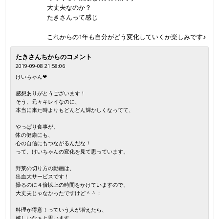
大丈夫なのか？
たきさんって感じ
これからの1年も自分がどう変化していくか楽しみです♪
たきさんちからのコメント
2019-09-08 21:58:06
けいちゃん❤
感想ありがとうございます！
そう、元々キレイなのに、
本当に来た時よりもどんどん輝かしくなってて、
やっぱり食事が、
体の健康にも、
心の自信にもつながるんだな！
って、けいちゃんの変化を見て思っています。
野菜の切り方の動画は、
出血大サービスです！
撮るのに４倍以上の時間をかけていますので、
大丈夫じゃなかったですけど＾＾；
料理が得意！っていう人が増えたら、
嬉しいなぁと思います。