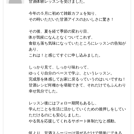
甘酒体験レッスンを受けました。
今年の５月に初めて雑穀カフェを知り、
その時いただいた甘酒アイスのおいしさに驚き！
その後、夏を経て季節の変わり目、
体が気候になんとなくついてこれず、
食欲も落ち気味になっていたところにレッスンの告知が
あり、
これは！と感じてすぐに申し込みました。
しっかり見て、しっかり味わって、
ゆっくり自分のペースで学ぶ、というレッスン。
完成形を体感してお家に戻るっていうのはいいですね！
甘酒レシピ何種かを堪能できて、それだけでもふんわり
幸せ気分でした。
レッスン後にはフォロー期間もあるし、
学んだことを生活に活かしていくための後押しをしてい
ただけるのにも安心しました。
やる気を応援してくれるサポート体制だなと感動。
何より、甘酒スムージーは混ぜるだけで簡単にできる