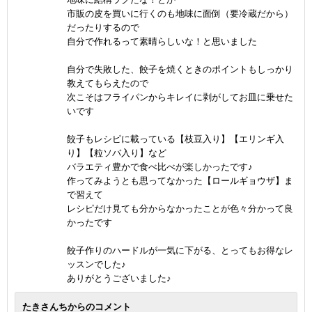
市販の皮を買いに行くのも地味に面倒（要冷蔵だから）
だったりするので
自分で作れるって素晴らしいな！と思いました
自分で失敗した、餃子を焼くときのポイントもしっかり
教えてもらえたので
次こそはフライパンからキレイに剥がしてお皿に乗せた
いです
餃子もレシピに載っている【枝豆入り】【エリンギ入
り】【粒ソバ入り】など
バラエティ豊かで食べ比べが楽しかったです♪
作ってみようとも思ってなかった【ロールギョウザ】ま
で習えて
レシピだけ見ても分からなかったことが色々分かって良
かったです
餃子作りのハードルが一気に下がる、とってもお得なレ
ッスンでした♪
ありがとうございました♪
たきさんちからのコメント