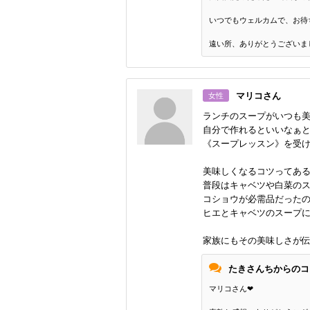
いつでもウェルカムで、お待
遠い所、ありがとうございま
マリコさん
女性
ランチのスープがいつも
自分で作れるといいなぁ
《スープレッスン》を受
美味しくなるコツってあるん
普段はキャベツや白菜の
コショウが必需品だった
ヒエとキャベツのスープ
家族にもその美味しさが
たきさんちからのコ
マリコさん❤