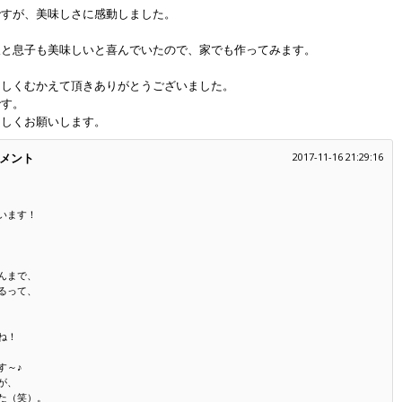
ですが、美味しさに感動しました。
人と息子も美味しいと喜んでいたので、家でも作ってみます。
優しくむかえて頂きありがとうございました。
です。
ろしくお願いします。
メント
2017-11-16 21:29:16
います！
んまで、
るって、
ね！
す～♪
が、
た（笑）。