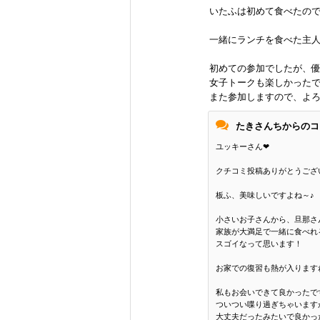
いたふは初めて食べたの
一緒にランチを食べた主
初めての参加でしたが、
女子トークも楽しかった
また参加しますので、よ
たきさんちからのコ
ユッキーさん❤
クチコミ投稿ありがとうござ
板ふ、美味しいですよね～♪
小さいお子さんから、旦那さ
家族が大満足で一緒に食べれ
スゴイなって思います！
お家での復習も熱が入ります
私もお会いできて良かったで
ついつい喋り過ぎちゃいます
大丈夫だったみたいで良かっ