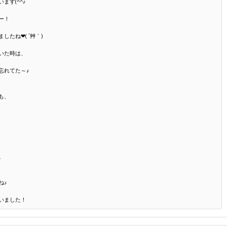
ます(^^♪
ー！
たね❤( ´艸｀)
いた時は、
、
忘れてた～♪
も、
、
。
ね♪
いました！