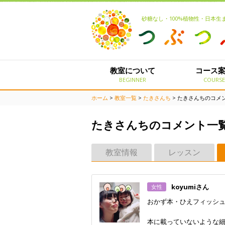
砂糖なし・100%植物性・日本
教室について
コース
BEGINNER
COURS
ホーム
>
教室一覧
>
たきさんち
> たきさんちのコメ
たきさんちのコメント一
教室情報
レッスン
koyumiさん
女性
おかず本・ひえフィッシ
本に載っていないような