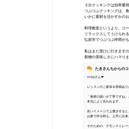
３分クッキングは効率重
つぶつぶクッキングは、
いかに素材を活かすかの
料理教室というより、コ
リラックスしてうけられ
弘前市でつぶつぶ仲間が
私はまた受けに行きます
穀物の美味しさにハマりま
たきさんちからのコ
erikaさん❤
レッスンのご参加＆投稿あり
「食材の扱いが丁寧ですね」
本当によく言われます。
良いイメージで上書きすると
お家で作る時も、上手に出来
そのための、デモンストレー