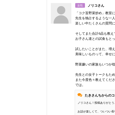
ノリコさん
女性
「コク旨野菜炒め」教室
先生を独占するような一
楽しい中たくさんの質問
そしてまた合計6品も教え
お子さん達との試食もと
試したいことがまた、増
美味しいものって、幸せ
野菜嫌いの家族もいつか
先生との女子トークもために
また今度色々教えてくだ
では。
たきさんちからのコ
ノリコさん！投稿ありがとう
お話が楽しくて、ついつい長