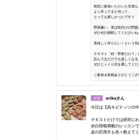
前回ご参加いただいた甘酒も
よく作ってると伺って、
とっても嬉しかったです☆
野菜嫌い、実は味付けの問題
ぜひぜひ挑戦してくださいね
美味しく作りたい！という気
テキスト「続・野菜だけ？」
読んでるだけでも楽しくなる
ぜひじっくり目を通してくだ
ご参加＆投稿ありがとうござ
erikaさん
女性
今日は【高キビナッツの
テキストだけでは絶対に
余白情報満載のレッスン
皮の応用方も色々教えて