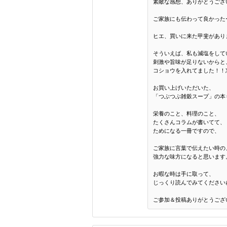
素敵な感想、ありがとうござい
ご家族にも伝わって良かった
ヒエ、買いに来た甲斐がありまし
そういえば、私も減塩をして
刺激や旨味が足りないからと
コショウを入れてました！！
お買い上げいただいた、
「つぶつぶ雑穀スープ」の本
栄養のこと、料理のこと、
たくさんコラムが書いてて、
ためになる一冊ですので、
ご家族に言葉で伝えたい時の
強力な味方になると思います
お暇な時は手に取って、
じっくり読んでみてください
ご参加＆投稿ありがとうござ