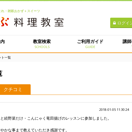
生まれ・雑穀おかず＋スイーツ
ログイ
案内
教室検索
ご利用ガイド
講師
E
SCHOOLS
GUIDE
ント一覧
覧
クチコミ
2018-01-05 11:30:24
ュと続野菜だけ・こんにゃく竜田揚げのレッスンに参加しました。
細やかな事まで教えていただき感謝です。