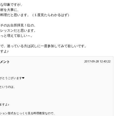
視な印象ですが、
食材を大事に、
お料理だと思います。（１度見たらわかるはず）
ーチのお台所拝見！位の、
るレッスンだと思います。
もっと増えて欲しい～。
ので、迷っている方は試しに一度参加してみて欲しいです。
すよ♪
メント
2017-09-28 12:43:22
がとうございます❤
というのは、
、
ますよ♪
ション形式をじっくり見る料理教室なので、