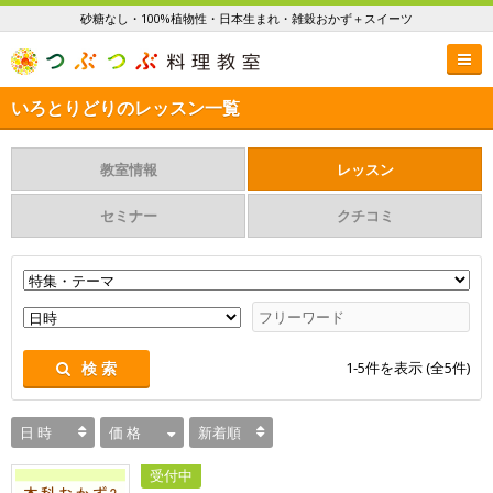
砂糖なし・100%植物性・日本生まれ・雑穀おかず＋スイーツ
いろとりどりのレッスン一覧
教室情報
レッスン
セミナー
クチコミ
1-5
件を表示 (全
5
件)
検 索
日 時
価 格
新着順
受付中