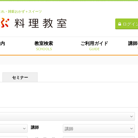
生まれ・雑穀おかず＋スイーツ
ログイ
案内
教室検索
ご利用ガイド
講師
E
SCHOOLS
GUIDE
セミナー
講師
講師