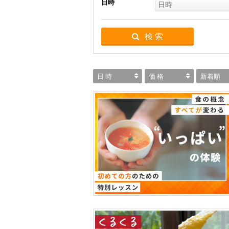
日時
日時
検 索
日 時
価 格
新着順