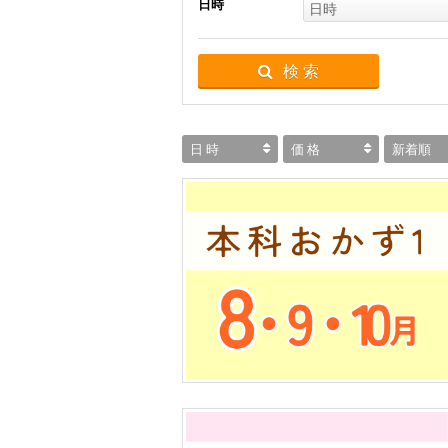
日時
日時
検 索
日 時
価 格
新着順