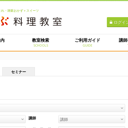
生まれ・雑穀おかず＋スイーツ
ログイ
案内
教室検索
ご利用ガイド
講師
E
SCHOOLS
GUIDE
セミナー
講師
講師