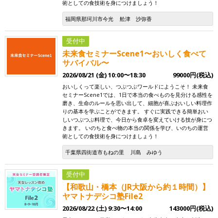
術としての食技術を身につけましょう！
福岡県那珂川市今光
舩津 沙弥香
受付中
未来食セミナーScene1〜おいしく食べて
サバイバル〜
2026/08/21 (金) 10:00〜18:30
99000円(税込)
おいしくって楽しい、つぶつぶワールドにようこそ！ 未来食
セミナーScene1では、1日で本当の食べものを見分ける感性を
磨き、生命のルールを思い出して、細胞が喜ぶおいしい料理作
りの基本を学ぶことができます。 すぐに実践できる簡単おい
しいつぶつぶ料理で、今日から食卓を変えていける技が身につ
きます。 いのちと食べ物の本当の関係を学び、いのちの運営
術としての食技術を身につけましょう！
千葉県四街道市もねの里
川島 みゆう
受付中
【和歌山・橋本（JR大阪から約１時間）】
ヤマトナデシコ塾File2
2026/08/22 (土) 9:30〜14:00
143000円(税込)