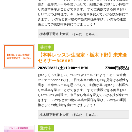
磨き、生命のルールを思い出して、細胞が喜ぶおいしい料理作
りの基本を学ぶことができます。 すぐに実践できる簡単おい
しいつぶつぶ料理で、今日から食卓を変えていける技が身につ
きます。 いのちと食べ物の本当の関係を学び、いのちの運営
術としての食技術を身につけましょう！
栃木県下野市上大領
ほんだ じゅんこ
受付中
【本科レッスン生限定・栃木下野】未来食
セミナーScene1
2026/08/22 (土) 10:00〜18:30
77000円(税込)
おいしくって楽しい、つぶつぶワールドにようこそ！ 未来食
セミナーScene1では、1日で本当の食べものを見分ける感性を
磨き、生命のルールを思い出して、細胞が喜ぶおいしい料理作
りの基本を学ぶことができます。 すぐに実践できる簡単おい
しいつぶつぶ料理で、今日から食卓を変えていける技が身につ
きます。 いのちと食べ物の本当の関係を学び、いのちの運営
術としての食技術を身につけましょう！
栃木県下野市上大領
ほんだ じゅんこ
受付中