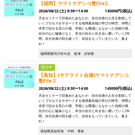
【福岡】ヤマトナデシコ塾File2
2026/08/22 (土) 9:30〜14:00
143000円(税込)
天女セミナーで目覚めたあなたが、自分自身の人生を創造して
いくプロセスをサポートする地球最先端の学びの時空。仲間と
本音で話せる安心の場、学校にも職場にもなかった信頼の場、
自分の心に嘘偽りなく、本当の自分と向き合い磨いていく2年
間。自分自身の殻を破って、自信をもっていきたい人、集ま
れ！
福岡県那珂川市今光
舩津 沙弥香
受付中
【高知】(サテライト会場)ヤマトナデシコ
塾File２
2026/08/22 (土) 9:30〜14:00
143000円(税込)
天女セミナーで目覚めたあなたが、自分自身の人生を創造して
いくプロセスをサポートする地球最先端の学びの時空。仲間と
本音で話せる安心の場、学校にも職場にもなかった信頼の場、
自分の心に嘘偽りなく、本当の自分と向き合い磨いていく2年
間。自分自身の殻を破って、自信をもっていきたい人、集ま
れ！
高知県高知市池
中村 香奈