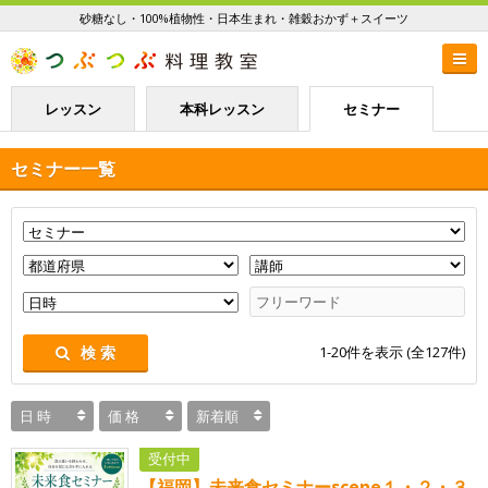
砂糖なし・100%植物性・日本生まれ・雑穀おかず＋スイーツ
レッスン
本科レッスン
セミナー
セミナー一覧
1-20
件を表示 (全
127
件)
検 索
日 時
価 格
新着順
受付中
【福岡】未来食セミナーscene１・２・３