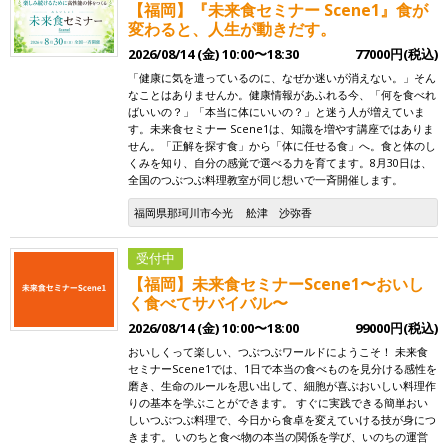
【福岡】『未来食セミナー Scene1』食が
変わると、人生が動きだす。
2026/08/14 (金) 10:00〜18:30
77000円(税込)
「健康に気を遣っているのに、なぜか迷いが消えない。」そん
なことはありませんか。健康情報があふれる今、「何を食べれ
ばいいの？」「本当に体にいいの？」と迷う人が増えていま
す。未来食セミナー Scene1は、知識を増やす講座ではありま
せん。「正解を探す食」から「体に任せる食」へ。食と体のし
くみを知り、自分の感覚で選べる力を育てます。8月30日は、
全国のつぶつぶ料理教室が同じ想いで一斉開催します。
福岡県那珂川市今光
舩津 沙弥香
受付中
【福岡】未来食セミナーScene1〜おいし
く食べてサバイバル〜
2026/08/14 (金) 10:00〜18:00
99000円(税込)
おいしくって楽しい、つぶつぶワールドにようこそ！ 未来食
セミナーScene1では、1日で本当の食べものを見分ける感性を
磨き、生命のルールを思い出して、細胞が喜ぶおいしい料理作
りの基本を学ぶことができます。 すぐに実践できる簡単おい
しいつぶつぶ料理で、今日から食卓を変えていける技が身につ
きます。 いのちと食べ物の本当の関係を学び、いのちの運営