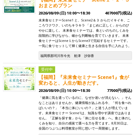
おまとめプラン
2026/08/09 (日) 10:00〜18:30
407000円(税込)
未来食セミナーScene1 と、Scene2＆３ からだイキイキ、こ
ころワクワク、いのちキラキラ 「まじめに正しく」からのび
やかに楽しく。 未来食セミナーでは、食といのちのしくみを
段階的に学びながら、確かな判断軸を育てていきます。 未来
食セミナーはScene１からScene3で完結するセミナーです。
一気に食リセットして輝く健康と生きる自信を手に入れよう。
福岡県那珂川市今光
舩津 沙弥香
受付中
【福岡】『未来食セミナー Scene1』食が
変わると、人生が動きだす。
2026/08/09 (日) 10:00〜18:30
77000円(税込)
「健康に気を遣っているのに、なぜか迷いが消えない。」そん
なことはありませんか。健康情報があふれる今、「何を食べれ
ばいいの？」「本当に体にいいの？」と迷う人が増えていま
す。未来食セミナー Scene1は、知識を増やす講座ではありま
せん。「正解を探す食」から「体に任せる食」へ。食と体のし
くみを知り、自分の感覚で選べる力を育てます。8月30日は、
全国のつぶつぶ料理教室が同じ想いで一斉開催します。