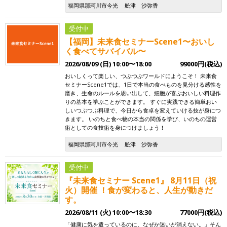
福岡県那珂川市今光
舩津 沙弥香
受付中
【福岡】未来食セミナーScene1〜おいし
く食べてサバイバル〜
2026/08/09 (日) 10:00〜18:00
99000円(税込)
おいしくって楽しい、つぶつぶワールドにようこそ！ 未来食
セミナーScene1では、1日で本当の食べものを見分ける感性を
磨き、生命のルールを思い出して、細胞が喜ぶおいしい料理作
りの基本を学ぶことができます。 すぐに実践できる簡単おい
しいつぶつぶ料理で、今日から食卓を変えていける技が身につ
きます。 いのちと食べ物の本当の関係を学び、いのちの運営
術としての食技術を身につけましょう！
福岡県那珂川市今光
舩津 沙弥香
受付中
『未来食セミナー Scene1』 8月11日（祝
火）開催 ！食が変わると、人生が動きだ
す。
2026/08/11 (火) 10:00〜18:30
77000円(税込)
「健康に気を遣っているのに、なぜか迷いが消えない。」そん