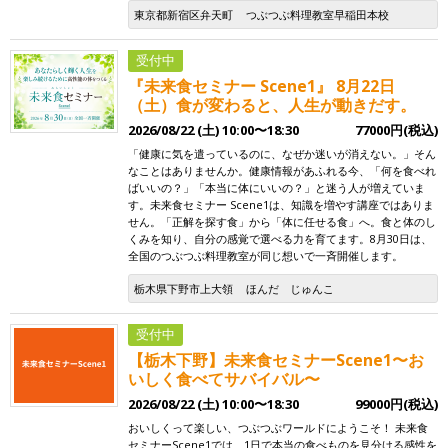
東京都新宿区弁天町
つぶつぶ料理教室早稲田本校
受付中
『未来食セミナー Scene1』 8月22日
（土）食が変わると、人生が動きだす。
2026/08/22 (土) 10:00〜18:30
77000円(税込)
「健康に気を遣っているのに、なぜか迷いが消えない。」そん
なことはありませんか。健康情報があふれる今、「何を食べれ
ばいいの？」「本当に体にいいの？」と迷う人が増えていま
す。未来食セミナー Scene1は、知識を増やす講座ではありま
せん。「正解を探す食」から「体に任せる食」へ。食と体のし
くみを知り、自分の感覚で選べる力を育てます。8月30日は、
全国のつぶつぶ料理教室が同じ想いで一斉開催します。
栃木県下野市上大領
ほんだ じゅんこ
受付中
【栃木下野】未来食セミナーScene1〜お
いしく食べてサバイバル〜
2026/08/22 (土) 10:00〜18:30
99000円(税込)
おいしくって楽しい、つぶつぶワールドにようこそ！ 未来食
セミナーScene1では、1日で本当の食べものを見分ける感性を