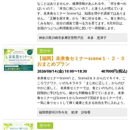
なことはありませんか。健康情報があふれる今、「何を食べれ
ばいいの？」「本当に体にいいの？」と迷う人が増えていま
す。未来食セミナー Scene1は、知識を増やす講座ではありま
せん。「正解を探す食」から「体に任せる食」へ。食と体のし
くみを知り、自分の感覚で選べる力を育てます。8月30日は、
全国のつぶつぶ料理教室が同じ想いで一斉開催します。
神奈川県川崎市多摩区菅野戸呂
本多 恵津子
受付中
【福岡】未来食セミナーscene１・２・３
おまとめプラン
2026/08/14 (金) 10:00〜18:30
407000円(税込)
未来食セミナーScene1 と、Scene2＆３ からだイキイキ、こ
ころワクワク、いのちキラキラ 「まじめに正しく」からのび
やかに楽しく。 未来食セミナーでは、食といのちのしくみを
段階的に学びながら、確かな判断軸を育てていきます。 未来
食セミナーはScene１からScene3で完結するセミナーです。
一気に食リセットして輝く健康と生きる自信を手に入れよう。
福岡県那珂川市今光
舩津 沙弥香
受付中