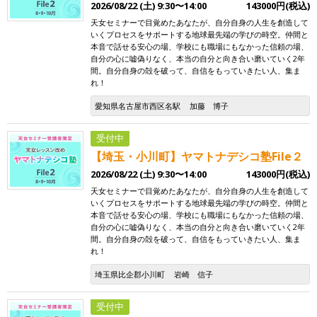
2026/08/22 (土) 9:30〜14:00
143000円(税込)
天女セミナーで目覚めたあなたが、自分自身の人生を創造して
いくプロセスをサポートする地球最先端の学びの時空。仲間と
本音で話せる安心の場、学校にも職場にもなかった信頼の場、
自分の心に嘘偽りなく、本当の自分と向き合い磨いていく2年
間。自分自身の殻を破って、自信をもっていきたい人、集ま
れ！
愛知県名古屋市西区名駅
加藤 博子
受付中
【埼玉・小川町】ヤマトナデシコ塾File２
2026/08/22 (土) 9:30〜14:00
143000円(税込)
天女セミナーで目覚めたあなたが、自分自身の人生を創造して
いくプロセスをサポートする地球最先端の学びの時空。仲間と
本音で話せる安心の場、学校にも職場にもなかった信頼の場、
自分の心に嘘偽りなく、本当の自分と向き合い磨いていく2年
間。自分自身の殻を破って、自信をもっていきたい人、集ま
れ！
埼玉県比企郡小川町
岩崎 信子
受付中