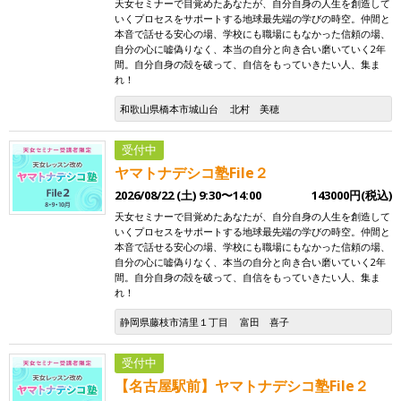
天女セミナーで目覚めたあなたが、自分自身の人生を創造して
いくプロセスをサポートする地球最先端の学びの時空。仲間と
本音で話せる安心の場、学校にも職場にもなかった信頼の場、
自分の心に嘘偽りなく、本当の自分と向き合い磨いていく2年
間。自分自身の殻を破って、自信をもっていきたい人、集ま
れ！
和歌山県橋本市城山台
北村 美穂
受付中
ヤマトナデシコ塾File２
2026/08/22 (土) 9:30〜14:00
143000円(税込)
天女セミナーで目覚めたあなたが、自分自身の人生を創造して
いくプロセスをサポートする地球最先端の学びの時空。仲間と
本音で話せる安心の場、学校にも職場にもなかった信頼の場、
自分の心に嘘偽りなく、本当の自分と向き合い磨いていく2年
間。自分自身の殻を破って、自信をもっていきたい人、集ま
れ！
静岡県藤枝市清里１丁目
富田 喜子
受付中
【名古屋駅前】ヤマトナデシコ塾File２