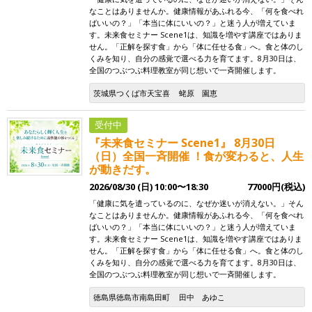
なことはありませんか。健康情報があふれる今、「何を食べれ
ばいいの？」「本当に体にいいの？」と迷う人が増えていま
す。未来食セミナー Scene1は、知識を増やす講座ではありま
せん。「正解を探す食」から「体に任せる食」へ。食と体のし
くみを知り、自分の感覚で選べる力を育てます。8月30日は、
全国のつぶつぶ料理教室が同じ想いで一斉開催します。
茨城県つくば市天宝喜
蛯原 園恵
受付中
『未来食セミナー Scene1』 8月30日
（日）全国一斉開催 ！食が変わると、人生
が動きだす。
2026/08/30 (日) 10:00〜18:30
77000円(税込)
「健康に気を遣っているのに、なぜか迷いが消えない。」そん
なことはありませんか。健康情報があふれる今、「何を食べれ
ばいいの？」「本当に体にいいの？」と迷う人が増えていま
す。未来食セミナー Scene1は、知識を増やす講座ではありま
せん。「正解を探す食」から「体に任せる食」へ。食と体のし
くみを知り、自分の感覚で選べる力を育てます。8月30日は、
全国のつぶつぶ料理教室が同じ想いで一斉開催します。
徳島県徳島市南島田町
田中 あゆこ