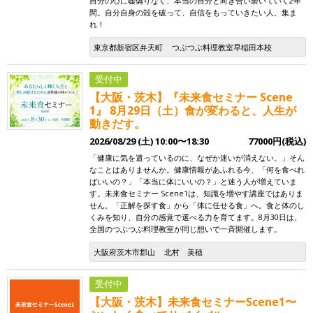
自分の心に嘘偽りなく、本当の自分と向き合い磨いていく2年
間。自分自身の殻を破って、自信をもっていきたい人、集ま
れ！
東京都新宿区弁天町
つぶつぶ料理教室早稲田本校
受付中
【大阪・茨木】『未来食セミナー Scene
1』 8月29日（土）食が変わると、人生が
動きだす。
2026/08/29 (土) 10:00〜18:30
77000円(税込)
「健康に気を遣っているのに、なぜか迷いが消えない。」そん
なことはありませんか。健康情報があふれる今、「何を食べれ
ばいいの？」「本当に体にいいの？」と迷う人が増えていま
す。未来食セミナー Scene1は、知識を増やす講座ではありま
せん。「正解を探す食」から「体に任せる食」へ。食と体のし
くみを知り、自分の感覚で選べる力を育てます。8月30日は、
全国のつぶつぶ料理教室が同じ想いで一斉開催します。
大阪府茨木市郡山
北村 美穂
受付中
【大阪・茨木】未来食セミナーScene1〜