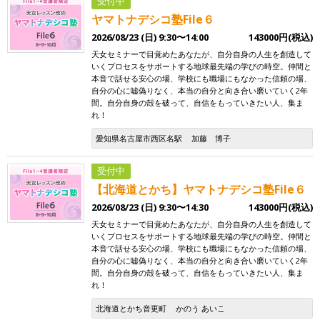
受付中
ヤマトナデシコ塾File６
2026/08/23 (日) 9:30〜14:00
143000円(税込)
天女セミナーで目覚めたあなたが、自分自身の人生を創造して
いくプロセスをサポートする地球最先端の学びの時空。仲間と
本音で話せる安心の場、学校にも職場にもなかった信頼の場、
自分の心に嘘偽りなく、本当の自分と向き合い磨いていく2年
間。自分自身の殻を破って、自信をもっていきたい人、集ま
れ！
愛知県名古屋市西区名駅
加藤 博子
受付中
【北海道とかち】ヤマトナデシコ塾File６
2026/08/23 (日) 9:30〜14:30
143000円(税込)
天女セミナーで目覚めたあなたが、自分自身の人生を創造して
いくプロセスをサポートする地球最先端の学びの時空。仲間と
本音で話せる安心の場、学校にも職場にもなかった信頼の場、
自分の心に嘘偽りなく、本当の自分と向き合い磨いていく2年
間。自分自身の殻を破って、自信をもっていきたい人、集ま
れ！
北海道とかち音更町
かのう あいこ