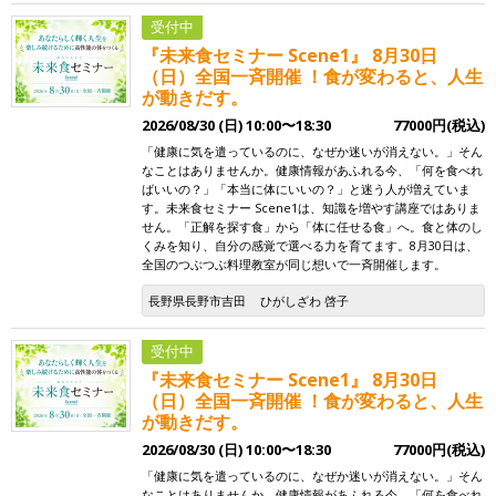
受付中
『未来食セミナー Scene1』 8月30日
（日）全国一斉開催 ！食が変わると、人生
が動きだす。
2026/08/30 (日) 10:00〜18:30
77000円(税込)
「健康に気を遣っているのに、なぜか迷いが消えない。」そん
なことはありませんか。健康情報があふれる今、「何を食べれ
ばいいの？」「本当に体にいいの？」と迷う人が増えていま
す。未来食セミナー Scene1は、知識を増やす講座ではありま
せん。「正解を探す食」から「体に任せる食」へ。食と体のし
くみを知り、自分の感覚で選べる力を育てます。8月30日は、
全国のつぶつぶ料理教室が同じ想いで一斉開催します。
長野県長野市吉田
ひがしざわ 啓子
受付中
『未来食セミナー Scene1』 8月30日
（日）全国一斉開催 ！食が変わると、人生
が動きだす。
2026/08/30 (日) 10:00〜18:30
77000円(税込)
「健康に気を遣っているのに、なぜか迷いが消えない。」そん
なことはありませんか。健康情報があふれる今、「何を食べれ