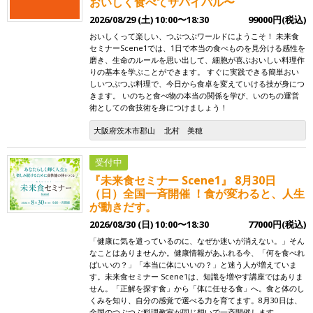
おいしく食べてサバイバル〜
2026/08/29 (土) 10:00〜18:30
99000円(税込)
おいしくって楽しい、つぶつぶワールドにようこそ！ 未来食
セミナーScene1では、1日で本当の食べものを見分ける感性を
磨き、生命のルールを思い出して、細胞が喜ぶおいしい料理作
りの基本を学ぶことができます。 すぐに実践できる簡単おい
しいつぶつぶ料理で、今日から食卓を変えていける技が身につ
きます。 いのちと食べ物の本当の関係を学び、いのちの運営
術としての食技術を身につけましょう！
大阪府茨木市郡山
北村 美穂
受付中
『未来食セミナー Scene1』 8月30日
（日）全国一斉開催 ！食が変わると、人生
が動きだす。
2026/08/30 (日) 10:00〜18:30
77000円(税込)
「健康に気を遣っているのに、なぜか迷いが消えない。」そん
なことはありませんか。健康情報があふれる今、「何を食べれ
ばいいの？」「本当に体にいいの？」と迷う人が増えていま
す。未来食セミナー Scene1は、知識を増やす講座ではありま
せん。「正解を探す食」から「体に任せる食」へ。食と体のし
くみを知り、自分の感覚で選べる力を育てます。8月30日は、
全国のつぶつぶ料理教室が同じ想いで一斉開催します。