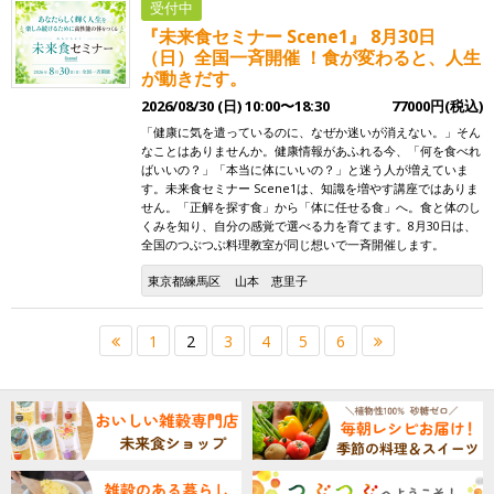
受付中
『未来食セミナー Scene1』 8月30日
（日）全国一斉開催 ！食が変わると、人生
が動きだす。
2026/08/30 (日) 10:00〜18:30
77000円(税込)
「健康に気を遣っているのに、なぜか迷いが消えない。」そん
なことはありませんか。健康情報があふれる今、「何を食べれ
ばいいの？」「本当に体にいいの？」と迷う人が増えていま
す。未来食セミナー Scene1は、知識を増やす講座ではありま
せん。「正解を探す食」から「体に任せる食」へ。食と体のし
くみを知り、自分の感覚で選べる力を育てます。8月30日は、
全国のつぶつぶ料理教室が同じ想いで一斉開催します。
東京都練馬区
山本 恵里子
1
2
3
4
5
6