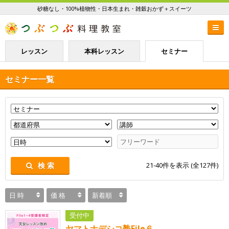
砂糖なし・100%植物性・日本生まれ・雑穀おかず＋スイーツ
レッスン
本科レッスン
セミナー
セミナー一覧
21-40
件を表示 (全
127
件)
検 索
日 時
価 格
新着順
受付中
ヤマトナデシコ塾File６