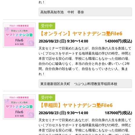
れ！
高知県高知市池
中村 香奈
受付中
【オンライン】ヤマトナデシコ塾File6
2026/08/23 (日) 9:30〜14:00
143000円(税込)
天女セミナーで目覚めたあなたが、自分自身の人生を創造して
いくプロセスをサポートする地球最先端の学びの時空。仲間と
本音で話せる安心の場、学校にも職場にもなかった信頼の場、
自分の心に嘘偽りなく、本当の自分と向き合い磨いていく2年
間。自分自身の殻を破って、自信をもっていきたい人、集ま
れ！
東京都新宿区弁天町
つぶつぶ料理教室早稲田本校
受付中
【早稲田】ヤマトナデシコ塾File6
2026/08/23 (日) 9:30〜14:00
187000円(税込)
天女セミナーで目覚めたあなたが、自分自身の人生を創造して
いくプロセスをサポートする地球最先端の学びの時空。仲間と
本音で話せる安心の場、学校にも職場にもなかった信頼の場、