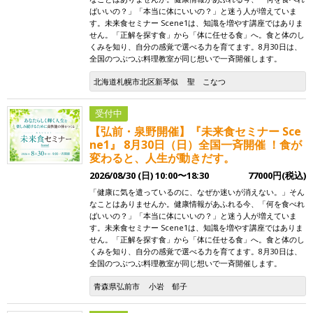
ばいいの？」「本当に体にいいの？」と迷う人が増えていま
す。未来食セミナー Scene1は、知識を増やす講座ではありま
せん。「正解を探す食」から「体に任せる食」へ。食と体のし
くみを知り、自分の感覚で選べる力を育てます。8月30日は、
全国のつぶつぶ料理教室が同じ想いで一斉開催します。
北海道札幌市北区新琴似
聖 こなつ
受付中
【弘前・泉野開催】『未来食セミナー Sce
ne1』 8月30日（日）全国一斉開催 ！食が
変わると、人生が動きだす。
2026/08/30 (日) 10:00〜18:30
77000円(税込)
「健康に気を遣っているのに、なぜか迷いが消えない。」そん
なことはありませんか。健康情報があふれる今、「何を食べれ
ばいいの？」「本当に体にいいの？」と迷う人が増えていま
す。未来食セミナー Scene1は、知識を増やす講座ではありま
せん。「正解を探す食」から「体に任せる食」へ。食と体のし
くみを知り、自分の感覚で選べる力を育てます。8月30日は、
全国のつぶつぶ料理教室が同じ想いで一斉開催します。
青森県弘前市
小岩 郁子