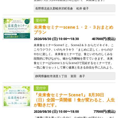
長野県北佐久郡軽井沢町長倉
松井 俊子
受付中
未来食セミナーscene１・２・３おまとめ
プラン
2026/08/30 (日) 10:00〜18:30
407000円(税込)
未来食セミナーScene1 と、Scene2＆３ からだイキイキ、こ
ころワクワク、いのちキラキラ 「まじめに正しく」からのび
やかに楽しく。 未来食セミナーでは、食といのちのしくみを
段階的に学びながら、確かな判断軸を育てていきます。 未来
食セミナーはScene１からScene3で完結するセミナーです。
一気に食リセットして輝く健康と生きる自信を手に入れよう。
静岡県藤枝市清里１丁目
富田 喜子
受付中
『未来食セミナー Scene1』 8月30日
（日）全国一斉開催 ！食が変わると、人生
が動きだす。
2026/08/30 (日) 10:00〜18:00
77000円(税込)
「健康に気を遣っているのに、なぜか迷いが消えない。」そん