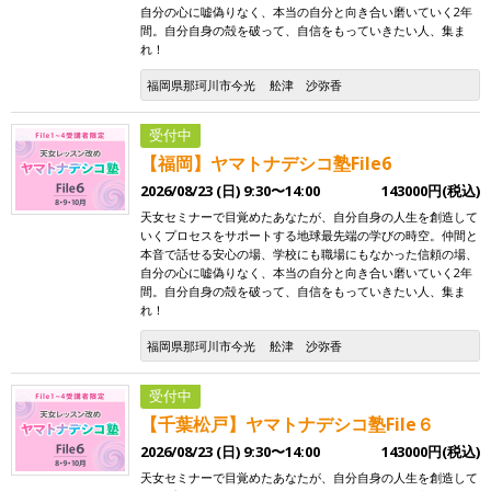
自分の心に嘘偽りなく、本当の自分と向き合い磨いていく2年
間。自分自身の殻を破って、自信をもっていきたい人、集ま
れ！
福岡県那珂川市今光
舩津 沙弥香
受付中
【福岡】ヤマトナデシコ塾File6
2026/08/23 (日) 9:30〜14:00
143000円(税込)
天女セミナーで目覚めたあなたが、自分自身の人生を創造して
いくプロセスをサポートする地球最先端の学びの時空。仲間と
本音で話せる安心の場、学校にも職場にもなかった信頼の場、
自分の心に嘘偽りなく、本当の自分と向き合い磨いていく2年
間。自分自身の殻を破って、自信をもっていきたい人、集ま
れ！
福岡県那珂川市今光
舩津 沙弥香
受付中
【千葉松戸】ヤマトナデシコ塾File６
2026/08/23 (日) 9:30〜14:00
143000円(税込)
天女セミナーで目覚めたあなたが、自分自身の人生を創造して