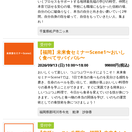
いくプロセスをサポートする地球最先端の学びの時空。仲間と
本音で話せる安心の場、学校にも職場にもなかった信頼の場、
自分の心に嘘偽りなく、本当の自分と向き合い磨いていく2年
間。自分自身の殻を破って、自信をもっていきたい人、集ま
れ！
千葉県松戸市二ッ木
受付中
【福岡】未来食セミナーScene1〜おいし
く食べてサバイバル〜
2026/09/13 (日) 10:00〜18:00
99000円(税込)
おいしくって楽しい、つぶつぶワールドにようこそ！ 未来食
セミナーScene1では、1日で本当の食べものを見分ける感性を
磨き、生命のルールを思い出して、細胞が喜ぶおいしい料理作
りの基本を学ぶことができます。 すぐに実践できる簡単おい
しいつぶつぶ料理で、今日から食卓を変えていける技が身につ
きます。 いのちと食べ物の本当の関係を学び、いのちの運営
術としての食技術を身につけましょう！
福岡県那珂川市今光
舩津 沙弥香
受付中