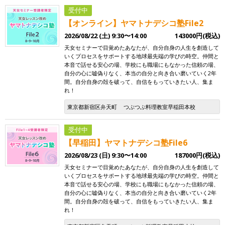
受付中
【オンライン】ヤマトナデシコ塾File2
2026/08/22 (土) 9:30〜14:00
143000円(税込)
天女セミナーで目覚めたあなたが、自分自身の人生を創造して
いくプロセスをサポートする地球最先端の学びの時空。仲間と
本音で話せる安心の場、学校にも職場にもなかった信頼の場、
自分の心に嘘偽りなく、本当の自分と向き合い磨いていく2年
間。自分自身の殻を破って、自信をもっていきたい人、集ま
れ！
東京都新宿区弁天町
つぶつぶ料理教室早稲田本校
受付中
【早稲田】ヤマトナデシコ塾File6
2026/08/23 (日) 9:30〜14:00
187000円(税込)
天女セミナーで目覚めたあなたが、自分自身の人生を創造して
いくプロセスをサポートする地球最先端の学びの時空。仲間と
本音で話せる安心の場、学校にも職場にもなかった信頼の場、
自分の心に嘘偽りなく、本当の自分と向き合い磨いていく2年
間。自分自身の殻を破って、自信をもっていきたい人、集ま
れ！