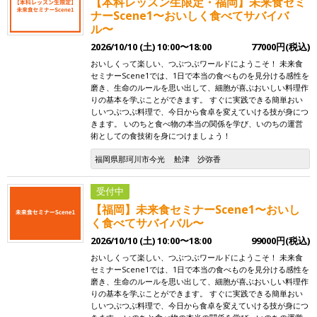
【本科レッスン生限定・福岡】未来食セミ
ナーScene1〜おいしく食べてサバイバ
ル〜
2026/10/10 (土) 10:00〜18:00
77000円(税込)
おいしくって楽しい、つぶつぶワールドにようこそ！ 未来食
セミナーScene1では、1日で本当の食べものを見分ける感性を
磨き、生命のルールを思い出して、細胞が喜ぶおいしい料理作
りの基本を学ぶことができます。 すぐに実践できる簡単おい
しいつぶつぶ料理で、今日から食卓を変えていける技が身につ
きます。 いのちと食べ物の本当の関係を学び、いのちの運営
術としての食技術を身につけましょう！
福岡県那珂川市今光
舩津 沙弥香
受付中
【福岡】未来食セミナーScene1〜おいし
く食べてサバイバル〜
2026/10/10 (土) 10:00〜18:00
99000円(税込)
おいしくって楽しい、つぶつぶワールドにようこそ！ 未来食
セミナーScene1では、1日で本当の食べものを見分ける感性を
磨き、生命のルールを思い出して、細胞が喜ぶおいしい料理作
りの基本を学ぶことができます。 すぐに実践できる簡単おい
しいつぶつぶ料理で、今日から食卓を変えていける技が身につ