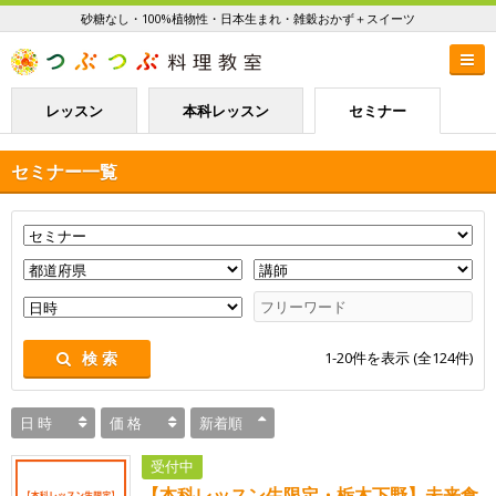
砂糖なし・100%植物性・日本生まれ・雑穀おかず＋スイーツ
レッスン
本科レッスン
セミナー
セミナー一覧
1-20
件を表示 (全
124
件)
検 索
日 時
価 格
新着順
受付中
【本科レッスン生限定・栃木下野】未来食