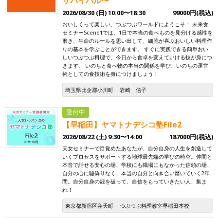
サバイバル〜
2026/08/30 (日) 10:00〜18:30
99000円(税込)
おいしくって楽しい、つぶつぶワールドにようこそ！ 未来食
セミナーScene1では、1日で本当の食べものを見分ける感性を
磨き、生命のルールを思い出して、細胞が喜ぶおいしい料理作
りの基本を学ぶことができます。 すぐに実践できる簡単おい
しいつぶつぶ料理で、今日から食卓を変えていける技が身につ
きます。 いのちと食べ物の本当の関係を学び、いのちの運営
術としての食技術を身につけましょう！
埼玉県比企郡小川町
岩崎 信子
受付中
【早稲田】ヤマトナデシコ塾File2
2026/08/22 (土) 9:30〜14:00
187000円(税込)
天女セミナーで目覚めたあなたが、自分自身の人生を創造して
いくプロセスをサポートする地球最先端の学びの時空。仲間と
本音で話せる安心の場、学校にも職場にもなかった信頼の場、
自分の心に嘘偽りなく、本当の自分と向き合い磨いていく2年
間。自分自身の殻を破って、自信をもっていきたい人、集ま
れ！
東京都新宿区弁天町
つぶつぶ料理教室早稲田本校