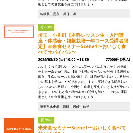
術としての食技術を身につけましょう！
島根県出雲市
美保 凛
受付中
埼玉・小川町【本科レッスン生・入門講
座・体感会・雑穀栽培一年コース受講者限
定】未来食セミナーScene1〜おいしく食
べてサバイバル〜
2026/08/30 (日) 10:00〜18:30
77000円(税込)
おいしくって楽しい、つぶつぶワールドにようこそ！ 未来食
セミナーScene1では、1日で本当の食べものを見分ける感性を
磨き、生命のルールを思い出して、細胞が喜ぶおいしい料理作
りの基本を学ぶことができます。 すぐに実践できる簡単おい
しいつぶつぶ料理で、今日から食卓を変えていける技が身につ
きます。 いのちと食べ物の本当の関係を学び、いのちの運営
術としての食技術を身につけましょう！
埼玉県比企郡小川町
岩崎 信子
受付中
未来食セミナーScene1〜おいしく食べて