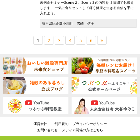
未来食セミナーScene２、Scene３の内容を ３日間でお伝え
します。 一気に食リセットして輝く健康と生きる自信を手に
入れよう。
埼玉県比企郡小川町
岩崎 信子
1
2
3
4
5
6
運営会社
ご利用規約
プライバシーポリシー
お問い合わせ
メディア関係の方はこちら