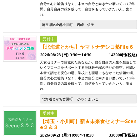
自分の心に嘘偽りなく、本当の自分と向き合い磨いていく2年
間。自分自身の殻を破って、自信をもっていきたい人、集ま
れ！
埼玉県比企郡小川町
岩崎 信子
受付中
【北海道とかち】ヤマトナデシコ塾File６
2026/08/23 (日) 9:30〜14:30
143000円(税込)
天女セミナーで目覚めたあなたが、自分自身の人生を創造して
いくプロセスをサポートする地球最先端の学びの時空。仲間と
本音で話せる安心の場、学校にも職場にもなかった信頼の場、
自分の心に嘘偽りなく、本当の自分と向き合い磨いていく2年
間。自分自身の殻を破って、自信をもっていきたい人、集ま
れ！
北海道とかち音更町
かのう あいこ
受付中
【埼玉・小川町】新★未来食セミナーScen
e２＆３
2026/09/21 (月) 10:00〜18:30
330000円(税込)