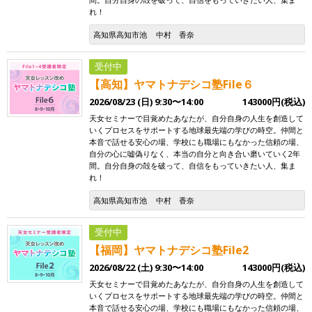
れ！
高知県高知市池
中村 香奈
受付中
【高知】ヤマトナデシコ塾File６
2026/08/23 (日) 9:30〜14:00
143000円(税込)
天女セミナーで目覚めたあなたが、自分自身の人生を創造して
いくプロセスをサポートする地球最先端の学びの時空。仲間と
本音で話せる安心の場、学校にも職場にもなかった信頼の場、
自分の心に嘘偽りなく、本当の自分と向き合い磨いていく2年
間。自分自身の殻を破って、自信をもっていきたい人、集ま
れ！
高知県高知市池
中村 香奈
受付中
【福岡】ヤマトナデシコ塾File2
2026/08/22 (土) 9:30〜14:00
143000円(税込)
天女セミナーで目覚めたあなたが、自分自身の人生を創造して
いくプロセスをサポートする地球最先端の学びの時空。仲間と
本音で話せる安心の場、学校にも職場にもなかった信頼の場、