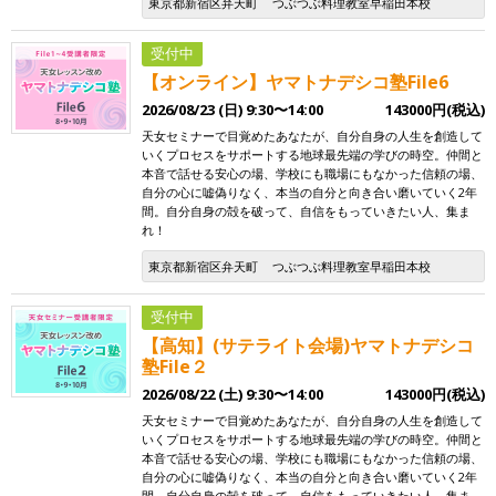
東京都新宿区弁天町
つぶつぶ料理教室早稲田本校
受付中
【オンライン】ヤマトナデシコ塾File6
2026/08/23 (日) 9:30〜14:00
143000円(税込)
天女セミナーで目覚めたあなたが、自分自身の人生を創造して
いくプロセスをサポートする地球最先端の学びの時空。仲間と
本音で話せる安心の場、学校にも職場にもなかった信頼の場、
自分の心に嘘偽りなく、本当の自分と向き合い磨いていく2年
間。自分自身の殻を破って、自信をもっていきたい人、集ま
れ！
東京都新宿区弁天町
つぶつぶ料理教室早稲田本校
受付中
【高知】(サテライト会場)ヤマトナデシコ
塾File２
2026/08/22 (土) 9:30〜14:00
143000円(税込)
天女セミナーで目覚めたあなたが、自分自身の人生を創造して
いくプロセスをサポートする地球最先端の学びの時空。仲間と
本音で話せる安心の場、学校にも職場にもなかった信頼の場、
自分の心に嘘偽りなく、本当の自分と向き合い磨いていく2年
間。自分自身の殻を破って、自信をもっていきたい人、集ま