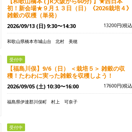
【和歌山橋本 ( JR大阪から60分) 】★西日本
初！新会場★９月１３日（日）《2026栽培４》
雑穀の収穫（単発）
13200円(税込
2026/09/13 (日) 9:30〜14:30
和歌山県橋本市城山台
北村 美穂
受付中
【福島川俣】9/6（日） ＜栽培５＞ 雑穀の収
穫！たわわに実った雑穀を収穫しよう！
17600円(税込
2026/09/05 (土) 10:30〜16:00
福島県伊達郡川俣町
村上 可奈子
受付中