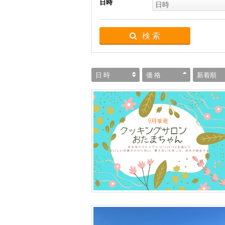
日時
日時
検 索
日 時
価 格
新着順