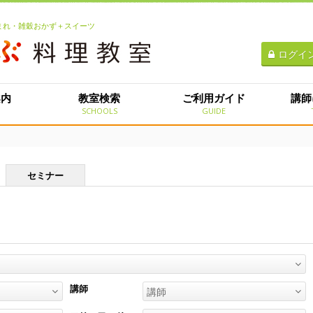
生まれ・雑穀おかず＋スイーツ
ログイ
案内
教室検索
ご利用ガイド
講師
E
SCHOOLS
GUIDE
セミナー
講師
講師