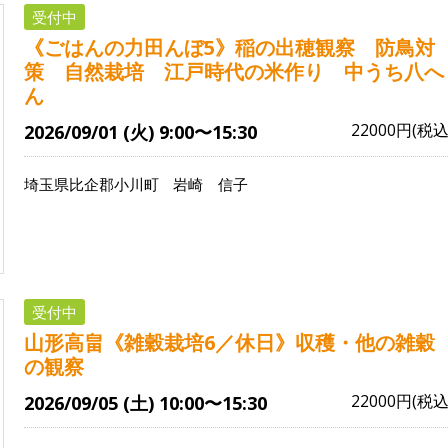
受付中
《ごはんの力田んぼ5》稲の出穂観察 防鳥対
策 自然栽培 江戸時代の米作り 中うち八へ
ん
22000円(税込
2026/09/01 (火) 9:00〜15:30
埼玉県比企郡小川町
岩崎 信子
受付中
山形高畠《雑穀栽培6／休日》収穫・他の雑穀
の観察
22000円(税込
2026/09/05 (土) 10:00〜15:30